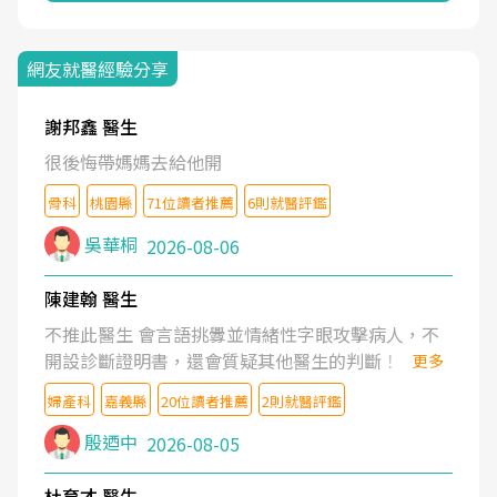
網友就醫經驗分享
謝邦鑫 醫生
很後悔帶媽媽去給他開
骨科
桃園縣
71位讀者推薦
6則就醫評鑑
吳華桐
2026-08-06
陳建翰 醫生
不推此醫生 會言語挑釁並情緒性字眼攻擊病人，不
開設診斷證明書，還會質疑其他醫生的判斷！
更多
婦產科
嘉義縣
20位讀者推薦
2則就醫評鑑
殷迺中
2026-08-05
杜育才 醫生