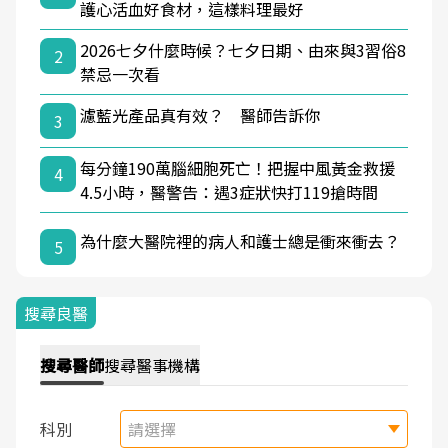
護心活血好食材，這樣料理最好
2026七夕什麼時候？七夕日期、由來與3習俗8
2
禁忌一次看
濾藍光產品真有效？ 醫師告訴你
3
每分鐘190萬腦細胞死亡！把握中風黃金救援
4
4.5小時，醫警告：遇3症狀快打119搶時間
為什麼大醫院裡的病人和護士總是衝來衝去？
5
搜尋良醫
搜尋
醫師
搜尋
醫事機構
科別
請選擇