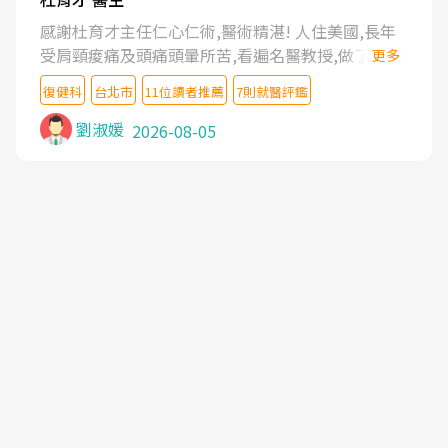
感謝杜育才主任仁心仁術,醫術精湛! 人住美國,長年
受肩頸痠痛及頭痛頭暈所苦,看遍名醫教授,做了各種
更多
檢查,也嘗試過西醫打針,中醫針灸及物理徒手治療都
復健科
台北市
11位讀者推薦
7則就醫評鑑
沒有用,後來連吃到嗎啡類止痛藥都效果有限,只是壓
症狀,沒多久就痛起來,多年失眠嚴重影響生活品質.
劉淑媛
2026-08-05
台灣親友介紹忠孝醫院杜育才主任是頸頭症候群專
家,上網搜尋杜主任相關文章新聞跟網路評價之後,下
定決心飛回台北找杜醫師診治. 杜主任的乾針跟增生
治療真的很厲害,第一次乾針就覺得整個肩頸鬆開,回
家特別好睡,經過幾次治療,長年頑疾已經好了大半,杜
主任除了打針超厲害,還會一直交代要改善姿勢跟好
好做運動,看診態度親切溫暖,真的是不可多得的良醫,
大力推荐!