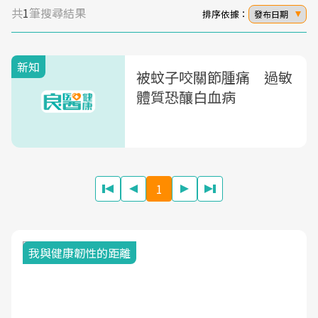
共
1
筆搜尋結果
排序依據：
發布日期
新知
被蚊子咬關節腫痛 過敏
體質恐釀白血病
1
我與健康韌性的距離