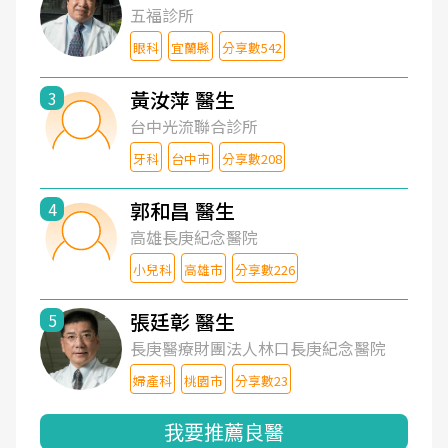
五福診所
眼科
宜蘭縣
分享數542
黃汝萍 醫生
3
台中光流聯合診所
牙科
台中市
分享數208
郭和昌 醫生
4
高雄長庚紀念醫院
小兒科
高雄市
分享數226
張廷彰 醫生
5
長庚醫療財團法人林口長庚紀念醫院
婦產科
桃園市
分享數23
我要推薦良醫