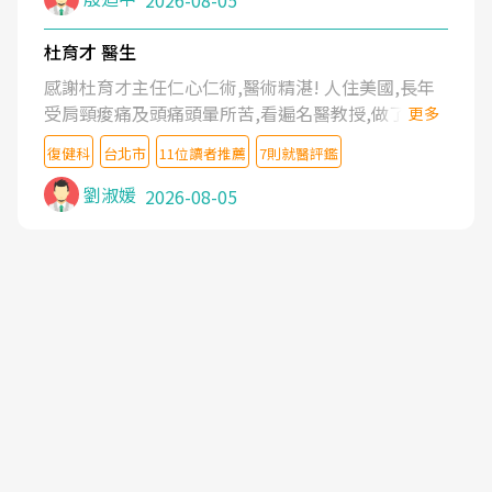
2026-08-05
杜育才 醫生
感謝杜育才主任仁心仁術,醫術精湛! 人住美國,長年
受肩頸痠痛及頭痛頭暈所苦,看遍名醫教授,做了各種
更多
檢查,也嘗試過西醫打針,中醫針灸及物理徒手治療都
復健科
台北市
11位讀者推薦
7則就醫評鑑
沒有用,後來連吃到嗎啡類止痛藥都效果有限,只是壓
症狀,沒多久就痛起來,多年失眠嚴重影響生活品質.
劉淑媛
2026-08-05
台灣親友介紹忠孝醫院杜育才主任是頸頭症候群專
家,上網搜尋杜主任相關文章新聞跟網路評價之後,下
定決心飛回台北找杜醫師診治. 杜主任的乾針跟增生
治療真的很厲害,第一次乾針就覺得整個肩頸鬆開,回
家特別好睡,經過幾次治療,長年頑疾已經好了大半,杜
主任除了打針超厲害,還會一直交代要改善姿勢跟好
好做運動,看診態度親切溫暖,真的是不可多得的良醫,
大力推荐!