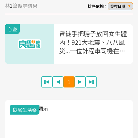
共
1
筆搜尋結果
排序依據：
發布日期
心靈
曾徒手把腸子放回女生體
內！921大地震、八八風
災...一位計程車司機在救
災現場24年：救人就像吃
嗎啡，會上癮！
1
良醫生活祭