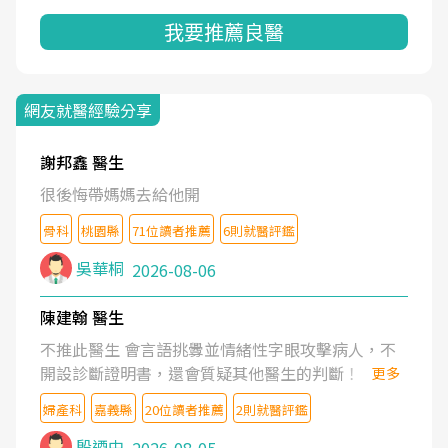
我要推薦良醫
網友就醫經驗分享
謝邦鑫 醫生
很後悔帶媽媽去給他開
骨科
桃園縣
71位讀者推薦
6則就醫評鑑
吳華桐
2026-08-06
陳建翰 醫生
不推此醫生 會言語挑釁並情緒性字眼攻擊病人，不
開設診斷證明書，還會質疑其他醫生的判斷！
更多
婦產科
嘉義縣
20位讀者推薦
2則就醫評鑑
殷迺中