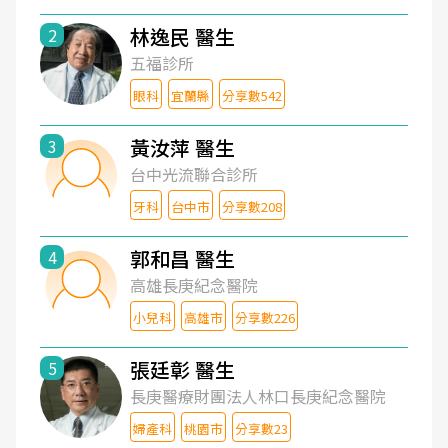
林逸民 醫生
2
五福診所
眼科
宜蘭縣
分享數542
黃汝萍 醫生
3
台中光流聯合診所
牙科
台中市
分享數208
郭和昌 醫生
4
高雄長庚紀念醫院
小兒科
高雄市
分享數226
張廷彰 醫生
5
長庚醫療財團法人林口長庚紀念醫院
婦產科
桃園市
分享數23