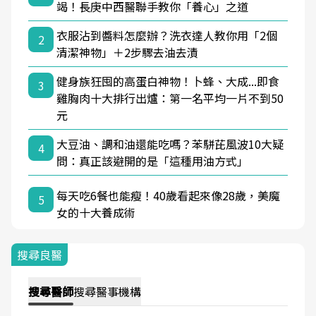
竭！長庚中西醫聯手教你「養心」之道
衣服沾到醬料怎麼辦？洗衣達人教你用「2個
2
清潔神物」＋2步驟去油去漬
健身族狂囤的高蛋白神物！卜蜂、大成...即食
3
雞胸肉十大排行出爐：第一名平均一片不到50
元
大豆油、調和油還能吃嗎？苯駢芘風波10大疑
4
問：真正該避開的是「這種用油方式」
每天吃6餐也能瘦！40歲看起來像28歲，美魔
5
女的十大養成術
搜尋良醫
搜尋
醫師
搜尋
醫事機構