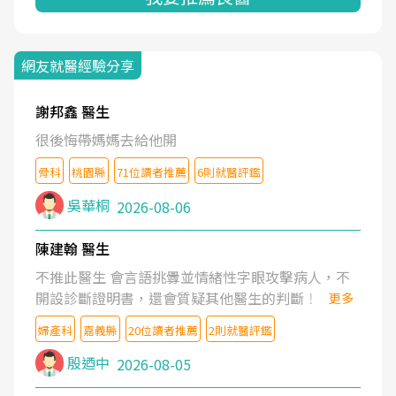
網友就醫經驗分享
謝邦鑫 醫生
很後悔帶媽媽去給他開
骨科
桃園縣
71位讀者推薦
6則就醫評鑑
吳華桐
2026-08-06
陳建翰 醫生
不推此醫生 會言語挑釁並情緒性字眼攻擊病人，不
開設診斷證明書，還會質疑其他醫生的判斷！
更多
婦產科
嘉義縣
20位讀者推薦
2則就醫評鑑
殷迺中
2026-08-05