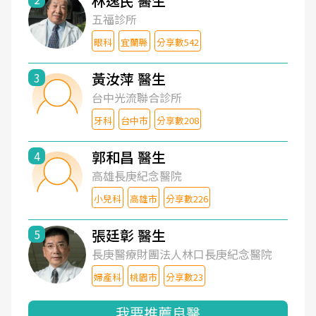
林逸民 醫生
五福診所
眼科
宜蘭縣
分享數542
黃汝萍 醫生
3
台中光流聯合診所
牙科
台中市
分享數208
郭和昌 醫生
4
高雄長庚紀念醫院
小兒科
高雄市
分享數226
張廷彰 醫生
5
長庚醫療財團法人林口長庚紀念醫院
婦產科
桃園市
分享數23
我要推薦良醫