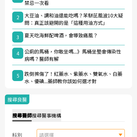
禁忌一次看
大豆油、調和油還能吃嗎？苯駢芘風波10大疑
2
問：真正該避開的是「這種用油方式」
夏天吃海鮮配啤酒，會導致痛風？
3
公廁的馬桶，你敢坐嗎...》馬桶坐墊會傳染性
4
病嗎？醫師有解
跌倒擦傷了！紅藥水、紫藥水、雙氧水、白藥
5
水、優碘...藥師教你該如何選才對
搜尋良醫
搜尋
醫師
搜尋
醫事機構
科別
請選擇