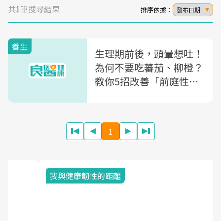
共
1
筆搜尋結果
排序依據：
發布日期
養生
生理期前後，頭暈想吐！
為何不要吃蕃茄、柳橙？
教你5招改善「前庭性偏
頭痛」
1
我與健康韌性的距離