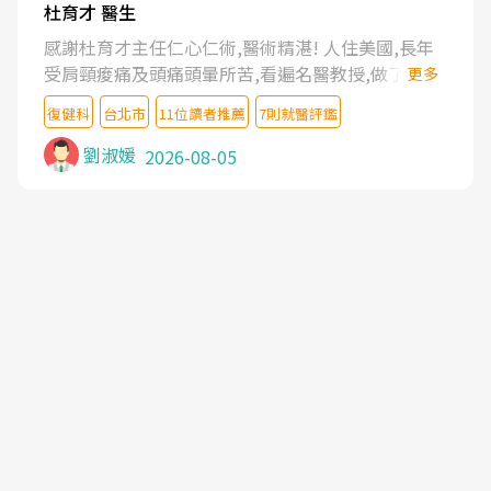
杜育才 醫生
感謝杜育才主任仁心仁術,醫術精湛! 人住美國,長年
受肩頸痠痛及頭痛頭暈所苦,看遍名醫教授,做了各種
更多
檢查,也嘗試過西醫打針,中醫針灸及物理徒手治療都
復健科
台北市
11位讀者推薦
7則就醫評鑑
沒有用,後來連吃到嗎啡類止痛藥都效果有限,只是壓
症狀,沒多久就痛起來,多年失眠嚴重影響生活品質.
劉淑媛
2026-08-05
台灣親友介紹忠孝醫院杜育才主任是頸頭症候群專
家,上網搜尋杜主任相關文章新聞跟網路評價之後,下
定決心飛回台北找杜醫師診治. 杜主任的乾針跟增生
治療真的很厲害,第一次乾針就覺得整個肩頸鬆開,回
家特別好睡,經過幾次治療,長年頑疾已經好了大半,杜
主任除了打針超厲害,還會一直交代要改善姿勢跟好
好做運動,看診態度親切溫暖,真的是不可多得的良醫,
大力推荐!