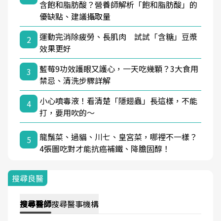
含飽和脂肪酸？營養師解析「飽和脂肪酸」的
優缺點、建議攝取量
運動完消除疲勞、長肌肉 試試「含糖」豆漿
2
效果更好
藍莓9功效護眼又護心，一天吃幾顆？3大食用
3
禁忌、清洗步驟詳解
小心噴毒液！看清楚「隱翅蟲」長這樣，不能
4
打，要用吹的～
龍鬚菜、過貓、川七、皇宮菜，哪裡不一樣？
5
4張圖吃對才能抗癌補鐵、降膽固醇！
搜尋良醫
搜尋
醫師
搜尋
醫事機構