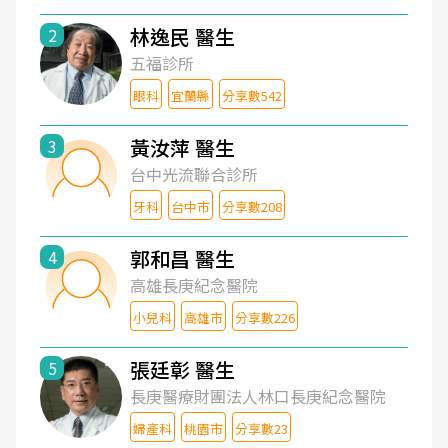
林逸民 醫生
2
五福診所
眼科
宜蘭縣
分享數542
黃汝萍 醫生
3
台中光流聯合診所
牙科
台中市
分享數208
郭和昌 醫生
4
高雄長庚紀念醫院
小兒科
高雄市
分享數226
張廷彰 醫生
5
長庚醫療財團法人林口長庚紀念醫院
婦產科
桃園市
分享數23