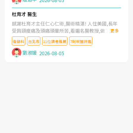
2026-08-05
杜育才 醫生
感謝杜育才主任仁心仁術,醫術精湛! 人住美國,長年
受肩頸痠痛及頭痛頭暈所苦,看遍名醫教授,做了各種
更多
檢查,也嘗試過西醫打針,中醫針灸及物理徒手治療都
復健科
台北市
11位讀者推薦
7則就醫評鑑
沒有用,後來連吃到嗎啡類止痛藥都效果有限,只是壓
症狀,沒多久就痛起來,多年失眠嚴重影響生活品質.
劉淑媛
2026-08-05
台灣親友介紹忠孝醫院杜育才主任是頸頭症候群專
家,上網搜尋杜主任相關文章新聞跟網路評價之後,下
定決心飛回台北找杜醫師診治. 杜主任的乾針跟增生
治療真的很厲害,第一次乾針就覺得整個肩頸鬆開,回
家特別好睡,經過幾次治療,長年頑疾已經好了大半,杜
主任除了打針超厲害,還會一直交代要改善姿勢跟好
好做運動,看診態度親切溫暖,真的是不可多得的良醫,
大力推荐!