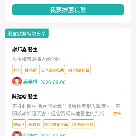
我要推薦良醫
網友就醫經驗分享
謝邦鑫 醫生
很後悔帶媽媽去給他開
骨科
桃園縣
71位讀者推薦
6則就醫評鑑
吳華桐
2026-08-06
陳建翰 醫生
不推此醫生 會言語挑釁並情緒性字眼攻擊病人，不
開設診斷證明書，還會質疑其他醫生的判斷！
更多
婦產科
嘉義縣
20位讀者推薦
2則就醫評鑑
殷迺中