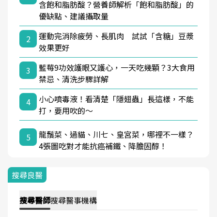
含飽和脂肪酸？營養師解析「飽和脂肪酸」的
優缺點、建議攝取量
運動完消除疲勞、長肌肉 試試「含糖」豆漿
2
效果更好
藍莓9功效護眼又護心，一天吃幾顆？3大食用
3
禁忌、清洗步驟詳解
小心噴毒液！看清楚「隱翅蟲」長這樣，不能
4
打，要用吹的～
龍鬚菜、過貓、川七、皇宮菜，哪裡不一樣？
5
4張圖吃對才能抗癌補鐵、降膽固醇！
搜尋良醫
搜尋
醫師
搜尋
醫事機構