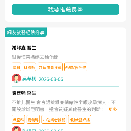
我要推薦良醫
網友就醫經驗分享
謝邦鑫 醫生
很後悔帶媽媽去給他開
骨科
桃園縣
71位讀者推薦
6則就醫評鑑
吳華桐
2026-08-06
陳建翰 醫生
不推此醫生 會言語挑釁並情緒性字眼攻擊病人，不
開設診斷證明書，還會質疑其他醫生的判斷！
更多
婦產科
嘉義縣
20位讀者推薦
2則就醫評鑑
殷迺中