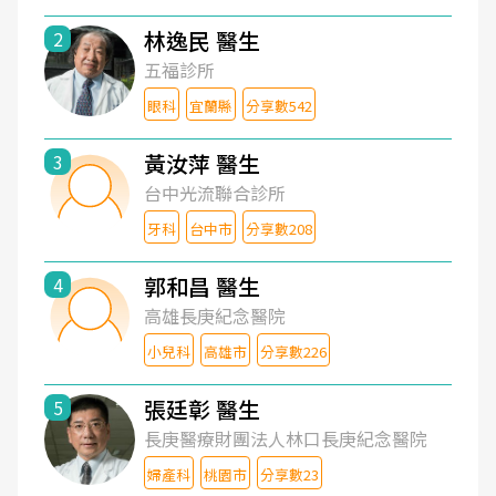
林逸民 醫生
2
五福診所
眼科
宜蘭縣
分享數542
黃汝萍 醫生
3
台中光流聯合診所
牙科
台中市
分享數208
郭和昌 醫生
4
高雄長庚紀念醫院
小兒科
高雄市
分享數226
張廷彰 醫生
5
長庚醫療財團法人林口長庚紀念醫院
婦產科
桃園市
分享數23