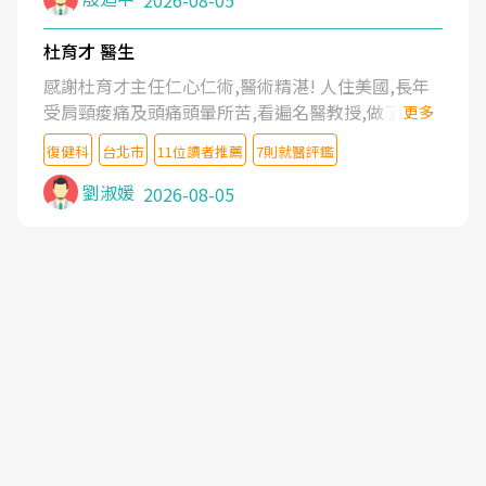
2026-08-05
杜育才 醫生
感謝杜育才主任仁心仁術,醫術精湛! 人住美國,長年
受肩頸痠痛及頭痛頭暈所苦,看遍名醫教授,做了各種
更多
檢查,也嘗試過西醫打針,中醫針灸及物理徒手治療都
復健科
台北市
11位讀者推薦
7則就醫評鑑
沒有用,後來連吃到嗎啡類止痛藥都效果有限,只是壓
症狀,沒多久就痛起來,多年失眠嚴重影響生活品質.
劉淑媛
2026-08-05
台灣親友介紹忠孝醫院杜育才主任是頸頭症候群專
家,上網搜尋杜主任相關文章新聞跟網路評價之後,下
定決心飛回台北找杜醫師診治. 杜主任的乾針跟增生
治療真的很厲害,第一次乾針就覺得整個肩頸鬆開,回
家特別好睡,經過幾次治療,長年頑疾已經好了大半,杜
主任除了打針超厲害,還會一直交代要改善姿勢跟好
好做運動,看診態度親切溫暖,真的是不可多得的良醫,
大力推荐!