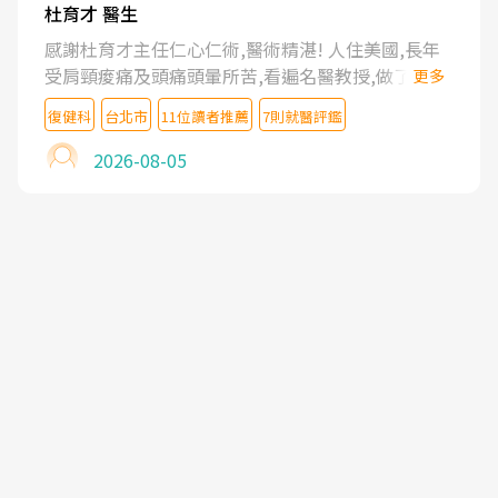
杜育才 醫生
感謝杜育才主任仁心仁術,醫術精湛! 人住美國,長年
受肩頸痠痛及頭痛頭暈所苦,看遍名醫教授,做了各種
更多
檢查,也嘗試過西醫打針,中醫針灸及物理徒手治療都
復健科
台北市
11位讀者推薦
7則就醫評鑑
沒有用,後來連吃到嗎啡類止痛藥都效果有限,只是壓
症狀,沒多久就痛起來,多年失眠嚴重影響生活品質.
2026-08-05
台灣親友介紹忠孝醫院杜育才主任是頸頭症候群專
家,上網搜尋杜主任相關文章新聞跟網路評價之後,下
定決心飛回台北找杜醫師診治. 杜主任的乾針跟增生
治療真的很厲害,第一次乾針就覺得整個肩頸鬆開,回
家特別好睡,經過幾次治療,長年頑疾已經好了大半,杜
主任除了打針超厲害,還會一直交代要改善姿勢跟好
好做運動,看診態度親切溫暖,真的是不可多得的良醫,
大力推荐!