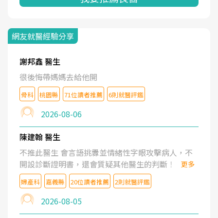
網友就醫經驗分享
謝邦鑫 醫生
很後悔帶媽媽去給他開
骨科
桃園縣
71位讀者推薦
6則就醫評鑑
2026-08-06
陳建翰 醫生
不推此醫生 會言語挑釁並情緒性字眼攻擊病人，不
開設診斷證明書，還會質疑其他醫生的判斷！
更多
婦產科
嘉義縣
20位讀者推薦
2則就醫評鑑
2026-08-05