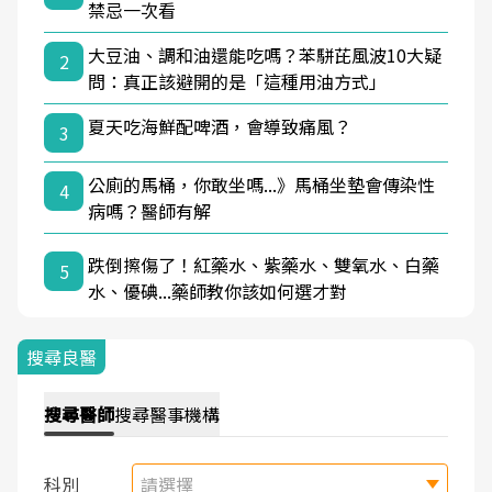
禁忌一次看
大豆油、調和油還能吃嗎？苯駢芘風波10大疑
2
問：真正該避開的是「這種用油方式」
夏天吃海鮮配啤酒，會導致痛風？
3
公廁的馬桶，你敢坐嗎...》馬桶坐墊會傳染性
4
病嗎？醫師有解
跌倒擦傷了！紅藥水、紫藥水、雙氧水、白藥
5
水、優碘...藥師教你該如何選才對
搜尋良醫
搜尋
醫師
搜尋
醫事機構
科別
請選擇