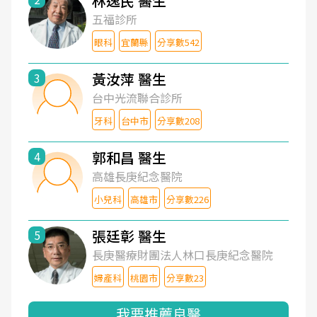
林逸民 醫生
五福診所
眼科
宜蘭縣
分享數542
黃汝萍 醫生
3
台中光流聯合診所
牙科
台中市
分享數208
郭和昌 醫生
4
高雄長庚紀念醫院
小兒科
高雄市
分享數226
張廷彰 醫生
5
長庚醫療財團法人林口長庚紀念醫院
婦產科
桃園市
分享數23
我要推薦良醫