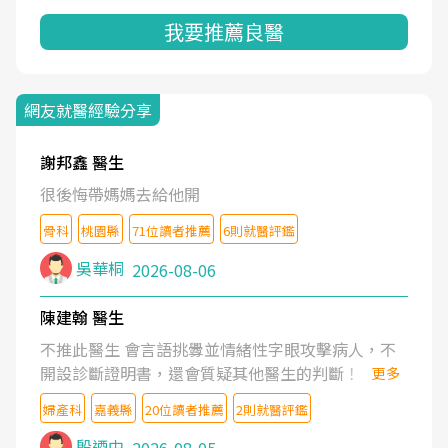
我要推薦良醫
網友就醫經驗分享
謝邦鑫 醫生
很後悔帶媽媽去給他開
骨科
桃園縣
71位讀者推薦
6則就醫評鑑
吳華桐
2026-08-06
陳建翰 醫生
不推此醫生 會言語挑釁並情緒性字眼攻擊病人，不
開設診斷證明書，還會質疑其他醫生的判斷！
更多
婦產科
嘉義縣
20位讀者推薦
2則就醫評鑑
殷迺中