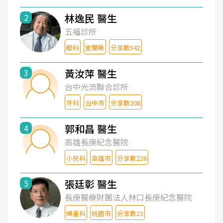
林逸民 醫生
2
五福診所
眼科
宜蘭縣
分享數542
黃汝萍 醫生
3
台中光流聯合診所
牙科
台中市
分享數208
郭和昌 醫生
4
高雄長庚紀念醫院
小兒科
高雄市
分享數226
張廷彰 醫生
5
長庚醫療財團法人林口長庚紀念醫院
婦產科
桃園市
分享數23