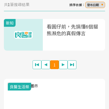
共
1
筆搜尋結果
排序依據：
發布日期
新知
看圓仔前，先搞懂6個貓
熊瀕危的真假傳言
1
良醫生活祭