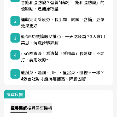
含飽和脂肪酸？營養師解析「飽和脂肪酸」的
優缺點、建議攝取量
運動完消除疲勞、長肌肉 試試「含糖」豆漿
2
效果更好
藍莓9功效護眼又護心，一天吃幾顆？3大食用
3
禁忌、清洗步驟詳解
小心噴毒液！看清楚「隱翅蟲」長這樣，不能
4
打，要用吹的～
龍鬚菜、過貓、川七、皇宮菜，哪裡不一樣？
5
4張圖吃對才能抗癌補鐵、降膽固醇！
搜尋良醫
搜尋
醫師
搜尋
醫事機構