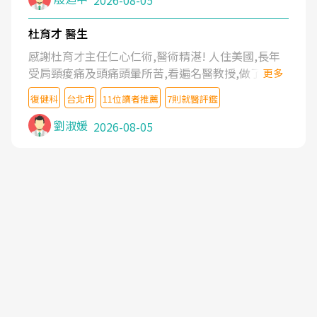
2026-08-05
杜育才 醫生
感謝杜育才主任仁心仁術,醫術精湛! 人住美國,長年
受肩頸痠痛及頭痛頭暈所苦,看遍名醫教授,做了各種
更多
檢查,也嘗試過西醫打針,中醫針灸及物理徒手治療都
復健科
台北市
11位讀者推薦
7則就醫評鑑
沒有用,後來連吃到嗎啡類止痛藥都效果有限,只是壓
症狀,沒多久就痛起來,多年失眠嚴重影響生活品質.
劉淑媛
2026-08-05
台灣親友介紹忠孝醫院杜育才主任是頸頭症候群專
家,上網搜尋杜主任相關文章新聞跟網路評價之後,下
定決心飛回台北找杜醫師診治. 杜主任的乾針跟增生
治療真的很厲害,第一次乾針就覺得整個肩頸鬆開,回
家特別好睡,經過幾次治療,長年頑疾已經好了大半,杜
主任除了打針超厲害,還會一直交代要改善姿勢跟好
好做運動,看診態度親切溫暖,真的是不可多得的良醫,
大力推荐!