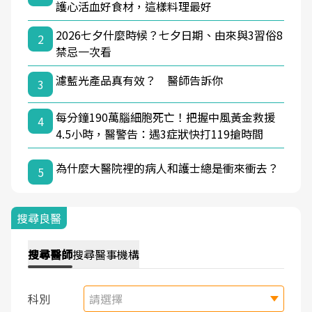
護心活血好食材，這樣料理最好
2026七夕什麼時候？七夕日期、由來與3習俗8
2
禁忌一次看
濾藍光產品真有效？ 醫師告訴你
3
每分鐘190萬腦細胞死亡！把握中風黃金救援
4
4.5小時，醫警告：遇3症狀快打119搶時間
為什麼大醫院裡的病人和護士總是衝來衝去？
5
搜尋良醫
搜尋
醫師
搜尋
醫事機構
科別
請選擇