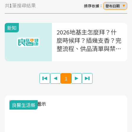
共
1
筆搜尋結果
排序依據：
發布日期
新知
2026地基主怎麼拜？什
麼時候拜？插幾支香？完
整流程、供品清單與禁忌
全解析
1
良醫生活祭