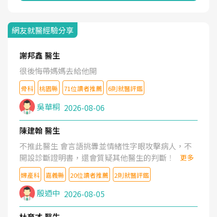
網友就醫經驗分享
謝邦鑫 醫生
很後悔帶媽媽去給他開
骨科
桃園縣
71位讀者推薦
6則就醫評鑑
吳華桐
2026-08-06
陳建翰 醫生
不推此醫生 會言語挑釁並情緒性字眼攻擊病人，不
開設診斷證明書，還會質疑其他醫生的判斷！
更多
婦產科
嘉義縣
20位讀者推薦
2則就醫評鑑
殷迺中
2026-08-05
杜育才 醫生