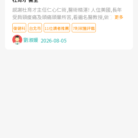
感謝杜育才主任仁心仁術,醫術精湛! 人住美國,長年
受肩頸痠痛及頭痛頭暈所苦,看遍名醫教授,做了各種
更多
檢查,也嘗試過西醫打針,中醫針灸及物理徒手治療都
復健科
台北市
11位讀者推薦
7則就醫評鑑
沒有用,後來連吃到嗎啡類止痛藥都效果有限,只是壓
症狀,沒多久就痛起來,多年失眠嚴重影響生活品質.
劉淑媛
2026-08-05
台灣親友介紹忠孝醫院杜育才主任是頸頭症候群專
家,上網搜尋杜主任相關文章新聞跟網路評價之後,下
定決心飛回台北找杜醫師診治. 杜主任的乾針跟增生
治療真的很厲害,第一次乾針就覺得整個肩頸鬆開,回
家特別好睡,經過幾次治療,長年頑疾已經好了大半,杜
主任除了打針超厲害,還會一直交代要改善姿勢跟好
好做運動,看診態度親切溫暖,真的是不可多得的良醫,
大力推荐!