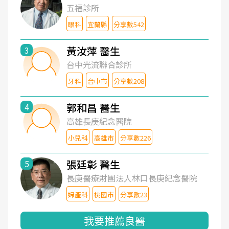
五福診所
眼科
宜蘭縣
分享數542
黃汝萍 醫生
3
台中光流聯合診所
牙科
台中市
分享數208
郭和昌 醫生
4
高雄長庚紀念醫院
小兒科
高雄市
分享數226
張廷彰 醫生
5
長庚醫療財團法人林口長庚紀念醫院
婦產科
桃園市
分享數23
我要推薦良醫