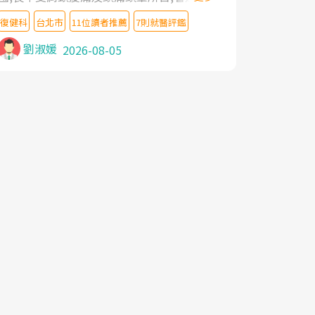
教授,做了各種檢查,也嘗試過西醫打針,中醫
復健科
台北市
11位讀者推薦
7則就醫評鑑
針灸及物理徒手治療都沒有用,後來連吃到嗎
啡類止痛藥都效果有限,只是壓症狀,沒多久就
劉淑媛
2026-08-05
痛起來,多年失眠嚴重影響生活品質. 台灣親
友介紹忠孝醫院杜育才主任是頸頭症候群專
家,上網搜尋杜主任相關文章新聞跟網路評價
之後,下定決心飛回台北找杜醫師診治. 杜主
任的乾針跟增生治療真的很厲害,第一次乾針
就覺得整個肩頸鬆開,回家特別好睡,經過幾次
治療,長年頑疾已經好了大半,杜主任除了打針
超厲害,還會一直交代要改善姿勢跟好好做運
動,看診態度親切溫暖,真的是不可多得的良
醫,大力推荐!