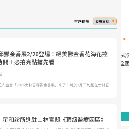
排序依據：
發布日期
官邸鬱金香展2/26登場！絕美鬱金香花海花控
面對超高齡社會的浪潮，台灣正在快速邁
2025年，就到良醫生活祭體驗「一站式健
時間＋必拍亮點搶先看
向「健康照護」的新時代。隨著國家政策
康新生活」，從講座、體驗到運動，全面
如「健康台灣推動委員會」與「長照3.0」
啟動你的健康革命！
點
的推進，「預防醫學」已成全民關注的核
卉盛會「2026士林官邸鬱金香展」來了！將於2月下旬起在士林官
心議題。然而，健檢不只是醫療院所的服
務，更是民眾了解自身健康狀況、啟動健
康管理的重要起點。
前往專題
前往專題
、星和診所進駐士林官邸《頂級醫療園區》