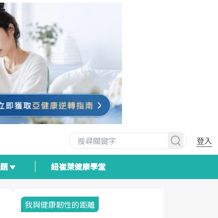
登入
專題
紐崔萊健康學堂
我與健康韌性的距離
荷爾蒙時光
2025健檢