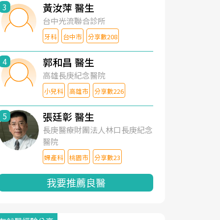
黃汝萍 醫生
3
台中光流聯合診所
牙科
台中市
分享數208
郭和昌 醫生
4
高雄長庚紀念醫院
小兒科
高雄市
分享數226
張廷彰 醫生
5
長庚醫療財團法人林口長庚紀念
醫院
婦產科
桃園市
分享數23
我要推薦良醫