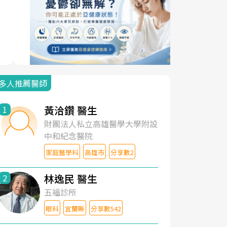
多人推薦醫師
黃洽鑽 醫生
1
財團法人私立高雄醫學大學附設
中和紀念醫院
家庭醫學科
高雄市
分享數2
林逸民 醫生
2
五福診所
眼科
宜蘭縣
分享數542