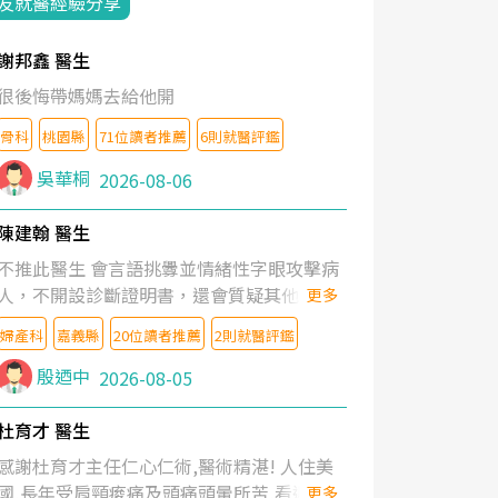
友就醫經驗分享
謝邦鑫 醫生
很後悔帶媽媽去給他開
骨科
桃園縣
71位讀者推薦
6則就醫評鑑
吳華桐
2026-08-06
陳建翰 醫生
不推此醫生 會言語挑釁並情緒性字眼攻擊病
人，不開設診斷證明書，還會質疑其他醫生
更多
的判斷！
婦產科
嘉義縣
20位讀者推薦
2則就醫評鑑
殷迺中
2026-08-05
杜育才 醫生
感謝杜育才主任仁心仁術,醫術精湛! 人住美
國,長年受肩頸痠痛及頭痛頭暈所苦,看遍名醫
更多