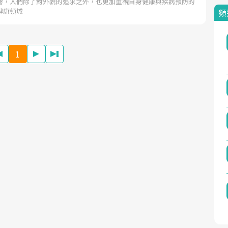
響，人們除了對外貌的追求之外，也更加重視自身健康與疾病預防的
健康領域
頻
1