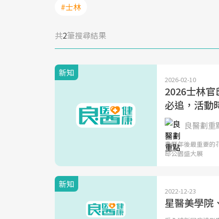
#士林
共
2
筆搜尋結果
新知
2026-02-10
2026士林
必追，活動
良醫劃重
農曆年後最重要的花
邸公園盛大展
新知
2022-12-23
星醫美學院