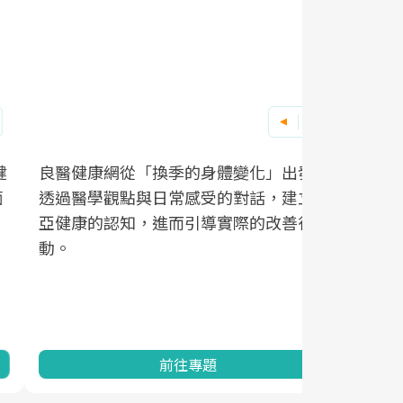
良醫健康網從「換季的身體變化」出發，
根據不同性
因應超高齡
透過醫學觀點與日常感受的對話，建立對
在、未來的
「2025
亞健康的認知，進而引導實際的改善行
知道該如何
促進為目的
動。
健康的關鍵
分析進行全
灣健康促進
前往專題