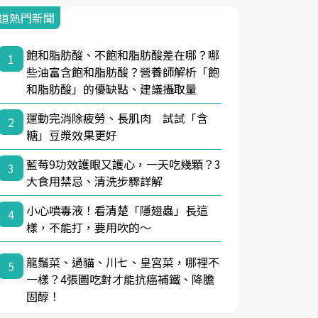
道熱門新聞
飽和脂肪酸、不飽和脂肪酸差在哪？哪
1
些油富含飽和脂肪酸？營養師解析「飽
和脂肪酸」的優缺點、建議攝取量
運動完消除疲勞、長肌肉 試試「含
2
糖」豆漿效果更好
藍莓9功效護眼又護心，一天吃幾顆？3
3
大食用禁忌、清洗步驟詳解
小心噴毒液！看清楚「隱翅蟲」長這
4
樣，不能打，要用吹的～
龍鬚菜、過貓、川七、皇宮菜，哪裡不
5
一樣？4張圖吃對才能抗癌補鐵、降膽
固醇！