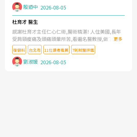
殷迺中
2026-08-05
杜育才 醫生
感謝杜育才主任仁心仁術,醫術精湛! 人住美國,長年
受肩頸痠痛及頭痛頭暈所苦,看遍名醫教授,做了各種
更多
檢查,也嘗試過西醫打針,中醫針灸及物理徒手治療都
復健科
台北市
11位讀者推薦
7則就醫評鑑
沒有用,後來連吃到嗎啡類止痛藥都效果有限,只是壓
症狀,沒多久就痛起來,多年失眠嚴重影響生活品質.
劉淑媛
2026-08-05
台灣親友介紹忠孝醫院杜育才主任是頸頭症候群專
家,上網搜尋杜主任相關文章新聞跟網路評價之後,下
定決心飛回台北找杜醫師診治. 杜主任的乾針跟增生
治療真的很厲害,第一次乾針就覺得整個肩頸鬆開,回
家特別好睡,經過幾次治療,長年頑疾已經好了大半,杜
主任除了打針超厲害,還會一直交代要改善姿勢跟好
好做運動,看診態度親切溫暖,真的是不可多得的良醫,
大力推荐!