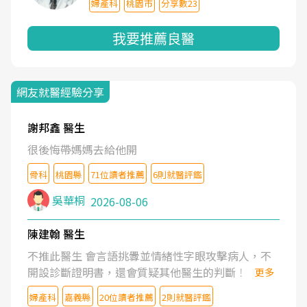
婦產科
桃園市
分享數23
我要推薦良醫
網友就醫經驗分享
謝邦鑫 醫生
很後悔帶媽媽去給他開
骨科
桃園縣
71位讀者推薦
6則就醫評鑑
吳華桐
2026-08-06
陳建翰 醫生
不推此醫生 會言語挑釁並情緒性字眼攻擊病人，不
開設診斷證明書，還會質疑其他醫生的判斷！
更多
婦產科
嘉義縣
20位讀者推薦
2則就醫評鑑