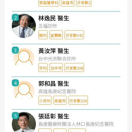
家庭醫學科
高雄市
分享數2
林逸民 醫生
2
五福診所
眼科
宜蘭縣
分享數542
黃汝萍 醫生
3
台中光流聯合診所
牙科
台中市
分享數208
郭和昌 醫生
4
高雄長庚紀念醫院
小兒科
高雄市
分享數226
張廷彰 醫生
5
長庚醫療財團法人林口長庚紀念醫院