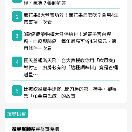
經、氣喘？藥師解答
無花果6大營養功效！無花果怎麼吃？食用4注
2
意事項一次看
3款癌症藥物擴大健保給付！涵蓋子宮內膜
3
癌、血癌與肺癌，每年最高可省454萬元，適
用條件一次看
夏天蒼蠅滿天飛！台大教授教你用「吹風機」
4
對付它，廚房必有的「這種調味料」竟是蒼蠅
剋星～
比被砍掉雙手還慘...開刀房的第一神手，卻罹
5
患「帕金森氏症」的故事
搜尋良醫
搜尋
醫師
搜尋
醫事機構