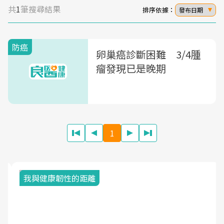
共
1
筆搜尋結果
排序依據：
發布日期
防癌
卵巢癌診斷困難 3/4腫
瘤發現已是晚期
1
我與健康韌性的距離