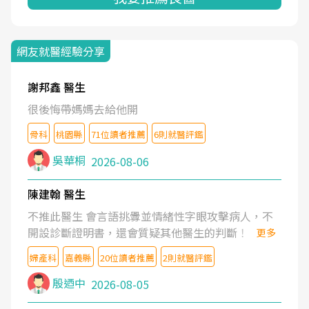
網友就醫經驗分享
謝邦鑫 醫生
很後悔帶媽媽去給他開
骨科
桃園縣
71位讀者推薦
6則就醫評鑑
吳華桐
2026-08-06
陳建翰 醫生
不推此醫生 會言語挑釁並情緒性字眼攻擊病人，不
開設診斷證明書，還會質疑其他醫生的判斷！
更多
婦產科
嘉義縣
20位讀者推薦
2則就醫評鑑
殷迺中
2026-08-05