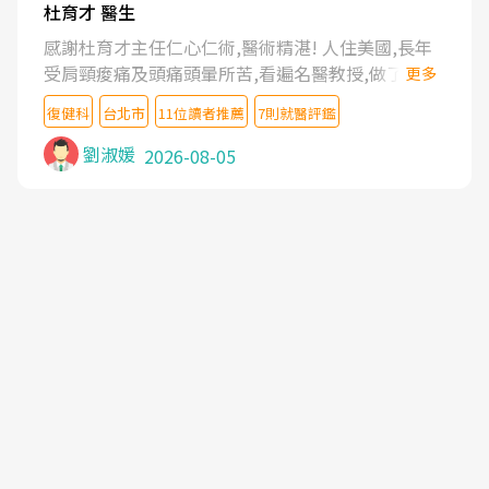
杜育才 醫生
感謝杜育才主任仁心仁術,醫術精湛! 人住美國,長年
受肩頸痠痛及頭痛頭暈所苦,看遍名醫教授,做了各種
更多
檢查,也嘗試過西醫打針,中醫針灸及物理徒手治療都
復健科
台北市
11位讀者推薦
7則就醫評鑑
沒有用,後來連吃到嗎啡類止痛藥都效果有限,只是壓
症狀,沒多久就痛起來,多年失眠嚴重影響生活品質.
劉淑媛
2026-08-05
台灣親友介紹忠孝醫院杜育才主任是頸頭症候群專
家,上網搜尋杜主任相關文章新聞跟網路評價之後,下
定決心飛回台北找杜醫師診治. 杜主任的乾針跟增生
治療真的很厲害,第一次乾針就覺得整個肩頸鬆開,回
家特別好睡,經過幾次治療,長年頑疾已經好了大半,杜
主任除了打針超厲害,還會一直交代要改善姿勢跟好
好做運動,看診態度親切溫暖,真的是不可多得的良醫,
大力推荐!