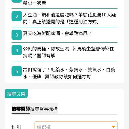
禁忌一次看
大豆油、調和油還能吃嗎？苯駢芘風波10大疑
2
問：真正該避開的是「這種用油方式」
夏天吃海鮮配啤酒，會導致痛風？
3
公廁的馬桶，你敢坐嗎...》馬桶坐墊會傳染性
4
病嗎？醫師有解
跌倒擦傷了！紅藥水、紫藥水、雙氧水、白藥
5
水、優碘...藥師教你該如何選才對
搜尋良醫
搜尋
醫師
搜尋
醫事機構
科別
請選擇