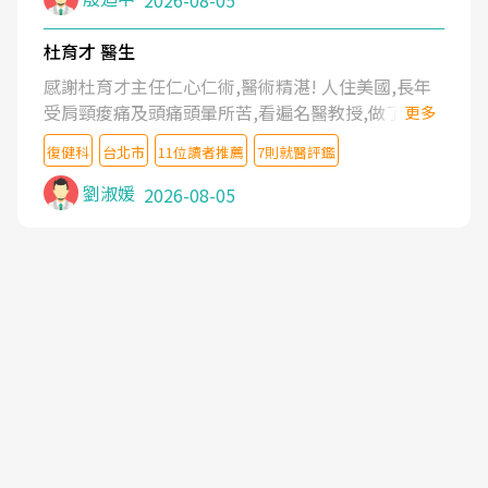
2026-08-05
杜育才 醫生
感謝杜育才主任仁心仁術,醫術精湛! 人住美國,長年
受肩頸痠痛及頭痛頭暈所苦,看遍名醫教授,做了各種
更多
檢查,也嘗試過西醫打針,中醫針灸及物理徒手治療都
復健科
台北市
11位讀者推薦
7則就醫評鑑
沒有用,後來連吃到嗎啡類止痛藥都效果有限,只是壓
症狀,沒多久就痛起來,多年失眠嚴重影響生活品質.
劉淑媛
2026-08-05
台灣親友介紹忠孝醫院杜育才主任是頸頭症候群專
家,上網搜尋杜主任相關文章新聞跟網路評價之後,下
定決心飛回台北找杜醫師診治. 杜主任的乾針跟增生
治療真的很厲害,第一次乾針就覺得整個肩頸鬆開,回
家特別好睡,經過幾次治療,長年頑疾已經好了大半,杜
主任除了打針超厲害,還會一直交代要改善姿勢跟好
好做運動,看診態度親切溫暖,真的是不可多得的良醫,
大力推荐!