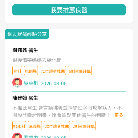
我要推薦良醫
網友就醫經驗分享
謝邦鑫 醫生
很後悔帶媽媽去給他開
骨科
桃園縣
71位讀者推薦
6則就醫評鑑
吳華桐
2026-08-06
陳建翰 醫生
不推此醫生 會言語挑釁並情緒性字眼攻擊病人，不
開設診斷證明書，還會質疑其他醫生的判斷！
更多
婦產科
嘉義縣
20位讀者推薦
2則就醫評鑑
殷迺中