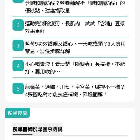
含飽和脂肪酸？營養師解析「飽和脂肪酸」的
優缺點、建議攝取量
運動完消除疲勞、長肌肉 試試「含糖」豆漿
2
效果更好
藍莓9功效護眼又護心，一天吃幾顆？3大食用
3
禁忌、清洗步驟詳解
小心噴毒液！看清楚「隱翅蟲」長這樣，不能
4
打，要用吹的～
龍鬚菜、過貓、川七、皇宮菜，哪裡不一樣？
5
4張圖吃對才能抗癌補鐵、降膽固醇！
搜尋良醫
搜尋
醫師
搜尋
醫事機構