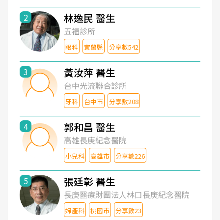
林逸民 醫生
2
五福診所
眼科
宜蘭縣
分享數542
黃汝萍 醫生
3
台中光流聯合診所
牙科
台中市
分享數208
郭和昌 醫生
4
高雄長庚紀念醫院
小兒科
高雄市
分享數226
張廷彰 醫生
5
長庚醫療財團法人林口長庚紀念醫院
婦產科
桃園市
分享數23