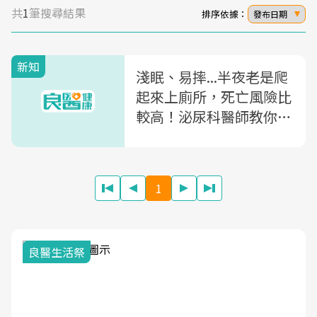
共
1
筆搜尋結果
排序依據：
發布日期
新知
淺眠、易摔...半夜老是爬
起來上廁所，死亡風險比
較高！泌尿科醫師教你5
招改善頻尿
1
良醫生活祭