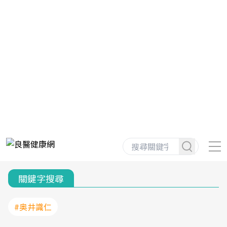
關鍵字搜尋
#奥井識仁