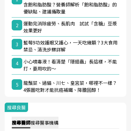
含飽和脂肪酸？營養師解析「飽和脂肪酸」的
優缺點、建議攝取量
運動完消除疲勞、長肌肉 試試「含糖」豆漿
2
效果更好
藍莓9功效護眼又護心，一天吃幾顆？3大食用
3
禁忌、清洗步驟詳解
小心噴毒液！看清楚「隱翅蟲」長這樣，不能
4
打，要用吹的～
龍鬚菜、過貓、川七、皇宮菜，哪裡不一樣？
5
4張圖吃對才能抗癌補鐵、降膽固醇！
搜尋良醫
搜尋
醫師
搜尋
醫事機構