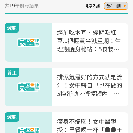
共
19
筆搜尋結果
排序依據：
發布日期
減肥
經前吃木耳、經期吃紅
豆...把握黃金減重期！生
理期瘦身秘帖：5食物養
血促代謝
養生
排濕氣最好的方式就是流
汗！女中醫自己也在做的
5種運動，修復體內「除
濕機」
減肥
瘦身不縮胸！女中醫親
授：早餐喝一杯「●●＋