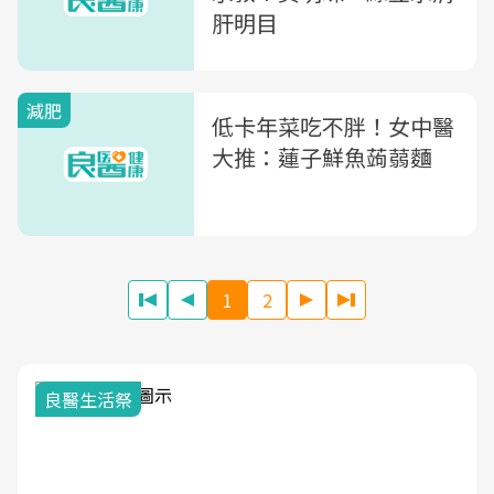
肝明目
減肥
低卡年菜吃不胖！女中醫
大推：蓮子鮮魚蒟蒻麵
1
2
我與健康韌性的距離