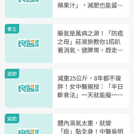
蘋果汁」，減肥也能留住
事業線
養生
脹氣是萬病之源！「防癌
之母」莊淑旂教你1招趴
著消氣、健脾胃，趕走惱
人脂肪
減肥
減重25公斤，8年都不復
胖！女中醫親授：「半日
斷食法」一天就能瘦一公
斤
減肥
體內濕氣太重，就變
「痰」黏全身！中醫吳明