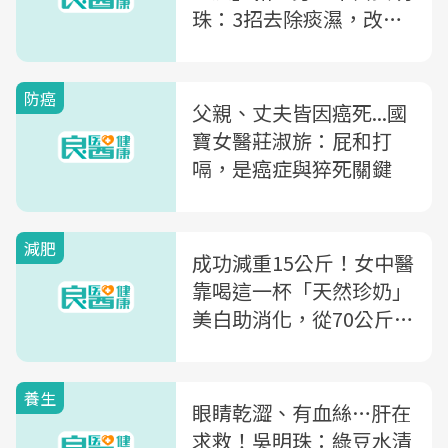
珠：3招去除痰濕，改善
肥胖水腫體質
防癌
父親、丈夫皆因癌死...國
寶女醫莊淑旂：屁和打
嗝，是癌症與猝死關鍵
減肥
成功減重15公斤！女中醫
靠喝這一杯「天然珍奶」
美白助消化，從70公斤瘦
到55公斤
養生
眼睛乾澀、有血絲…肝在
求救！吳明珠：綠豆水清