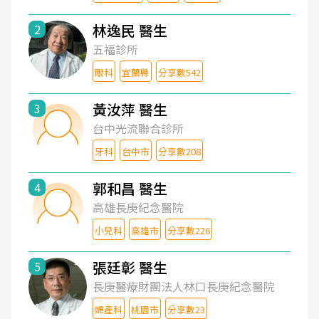
林逸民 醫生
2
五福診所
眼科
宜蘭縣
分享數542
黃汝萍 醫生
3
台中光流聯合診所
牙科
台中市
分享數208
郭和昌 醫生
4
高雄長庚紀念醫院
小兒科
高雄市
分享數226
張廷彰 醫生
5
長庚醫療財團法人林口長庚紀念醫院
婦產科
桃園市
分享數23