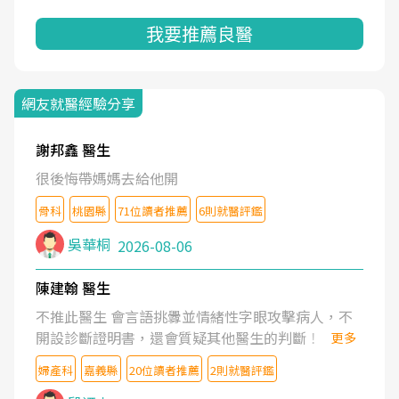
我要推薦良醫
網友就醫經驗分享
謝邦鑫 醫生
很後悔帶媽媽去給他開
骨科
桃園縣
71位讀者推薦
6則就醫評鑑
吳華桐
2026-08-06
陳建翰 醫生
不推此醫生 會言語挑釁並情緒性字眼攻擊病人，不
開設診斷證明書，還會質疑其他醫生的判斷！
更多
婦產科
嘉義縣
20位讀者推薦
2則就醫評鑑