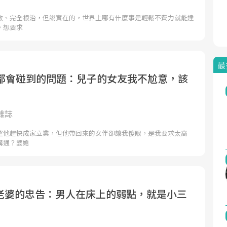
效、完全根治，但說實在的，世界上哪有什麼事是輕鬆不費力就能達
，想要求
最
媽都會碰到的問題：兒子的女友我不尬意，該
雜誌
望他趕快成家立業，但他帶回來的女伴卻讓我傻眼，是我要求太高
溝通？婆媳
老婆的忠告：男人在床上的弱點，就是小三