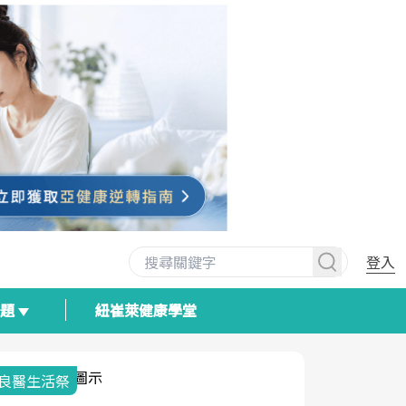
登入
專題
紐崔萊健康學堂
我與健康韌性的距離
荷爾蒙時光
2025健檢