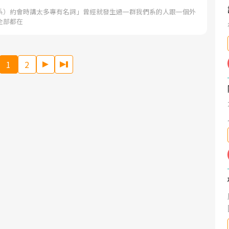
系）約會時講太多專有名詞」曾經就發生過一群我們系的人跟一個外
全部都在
1
2