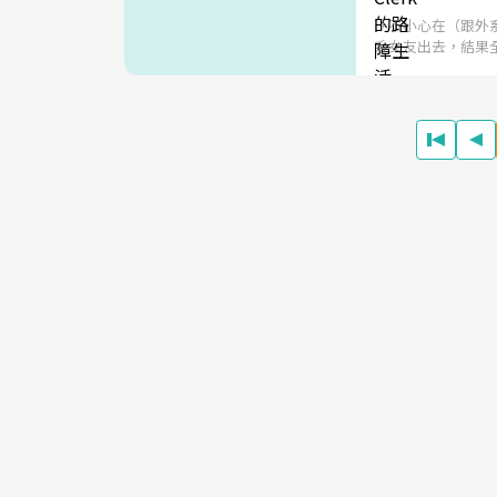
「不小心在（跟外
系女友出去，結果