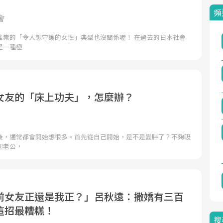
頻
會
推崇的「令人想守護的女性」典型也沒關係喔！ 在過去的日本社會
是一種極
女友的「床上功夫」，怎麼辦？
後，通常都會開始想很多。首先從自己開始，是不是變胖了？不夠吸
起老公，
前女友正還是我正？」呂秋遠：撒嬌有三百
這招最糟糕！
搜