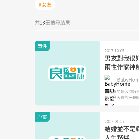
#女友
共
13
筆搜尋結果
兩性
2017-10-05
男友對我很
兩性作家神
BabyH
最近真的是收到好
短，今天來說一個
心靈
2017-01-17
結婚並不是
人生夥伴