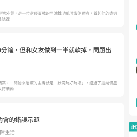
，經營外貿，是一位身經百戰的早洩性功能障礙治療者。說起他的遭遇
醫院裡
30分鐘，但和女友做到一半就軟掉，問題出
個案，一開始來治療的主訴就是「狀況時好時壞」，經過了這幾個星
以持續勃
約會的錯誤示範
網
的路障生活