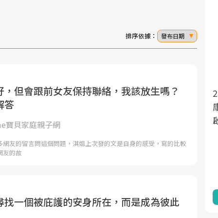
排序依據：
發布日期
好，但會跟前女友保持聯絡，我該放生嗎？
面對超高齡社會的浪潮，台灣正在快速邁
2025年，就到良醫生活祭體驗「一站式健
解答
向「健康照護」的新時代。隨著國家政策
康新生活」，從講座、體驗到運動，全面
如「健康台灣推動委員會」與「長照3.0」
啟動你的健康革命！
ome寶貝家庭親子網
的推進，「預防醫學」已成全民關注的核
多網友的留言問這個問題，淇姐上次發的文是自身的感受，寫的比較
心議題。然而，健檢不只是醫療院所的服
網友的故
務，更是民眾了解自身健康狀況、啟動健
康管理的重要起點。
前往專題
前往專題
尋找一個被庇護的安身所在，而是成為彼此