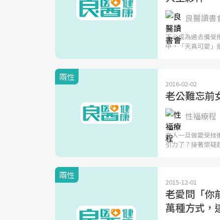
良醫讀書
不必成為過去備受
中，「天真可愛」
兩性
2016-02-02
老公難忘前
性福療程
女人一旦做愛受挫
引力了？接著懷疑
兩性
2015-12-01
老愛問「你
萬種方式，