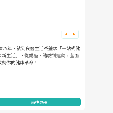
良醫健康網從「換季的身體變化」出發，
根據不同性
因應超高齡
透過醫學觀點與日常感受的對話，建立對
在、未來的
「2025
亞健康的認知，進而引導實際的改善行
知道該如何
促進為目的
動。
健康的關鍵
分析進行全
灣健康促進
前往專題