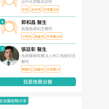
台中光流聯合診所
牙科
台中市
分享數208
郭和昌 醫生
4
高雄長庚紀念醫院
小兒科
高雄市
分享數226
張廷彰 醫生
5
長庚醫療財團法人林口長庚紀念
醫院
婦產科
桃園市
分享數23
我要推薦良醫
友就醫經驗分享