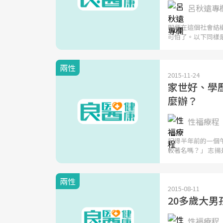
呂秋遠專
即便在這個社會結
可怕了。以下同樣
兩性
2015-11-24
家世好、學歷
麼辦？
性福療程
記得半年前的一個午
較著名嗎？」 志揚
兩性
2015-08-11
20多歲大男
性福療程