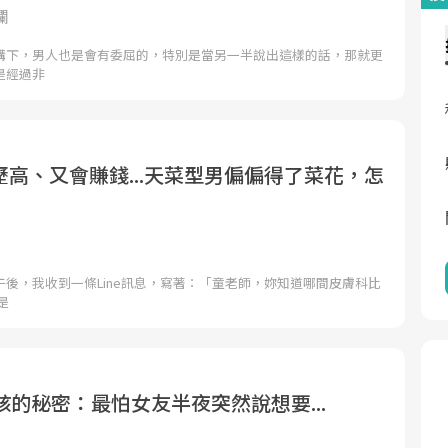
欄
構下，男人也是會有委屈的，特別是當另一半說出這樣的話，那就更
是經過非
高、又會賺錢...天菜型男偏偏得了菜花，怎
後，我收到一條Line訊息，寫著：「童老師，妳知道哪間皮膚科比
是
孩的秘密：最怕女友半夜突然說想要...