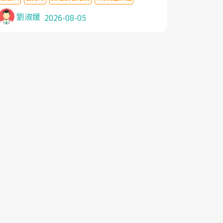
針灸及物理徒手治療都沒有用,後來連吃到嗎
啡類止痛藥都效果有限,只是壓症狀,沒多久就
劉淑媛
2026-08-05
痛起來,多年失眠嚴重影響生活品質. 台灣親
友介紹忠孝醫院杜育才主任是頸頭症候群專
家,上網搜尋杜主任相關文章新聞跟網路評價
之後,下定決心飛回台北找杜醫師診治. 杜主
任的乾針跟增生治療真的很厲害,第一次乾針
就覺得整個肩頸鬆開,回家特別好睡,經過幾次
治療,長年頑疾已經好了大半,杜主任除了打針
超厲害,還會一直交代要改善姿勢跟好好做運
動,看診態度親切溫暖,真的是不可多得的良
醫,大力推荐!