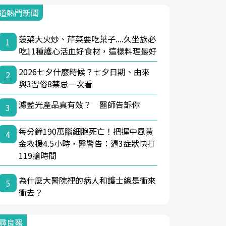
道熱門新聞
菠菜大火炒、芹菜要吃葉子....久坐族必
1
吃11種護心活血好食材，這樣料理最好
2026七夕什麼時候？七夕日期、由來
2
與3習俗8禁忌一次看
濾藍光產品真有效？ 醫師告訴你
3
每分鐘190萬腦細胞死亡！把握中風黃
4
金救援4.5小時，醫警告：遇3症狀快打
119搶時間
為什麼大醫院裡的病人和護士總是衝來
5
衝去？
尋良醫