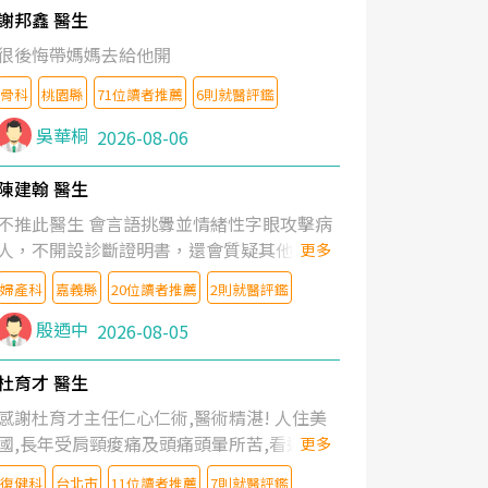
謝邦鑫 醫生
很後悔帶媽媽去給他開
骨科
桃園縣
71位讀者推薦
6則就醫評鑑
吳華桐
2026-08-06
陳建翰 醫生
不推此醫生 會言語挑釁並情緒性字眼攻擊病
人，不開設診斷證明書，還會質疑其他醫生
更多
的判斷！
婦產科
嘉義縣
20位讀者推薦
2則就醫評鑑
殷迺中
2026-08-05
杜育才 醫生
感謝杜育才主任仁心仁術,醫術精湛! 人住美
國,長年受肩頸痠痛及頭痛頭暈所苦,看遍名醫
更多
教授,做了各種檢查,也嘗試過西醫打針,中醫
復健科
台北市
11位讀者推薦
7則就醫評鑑