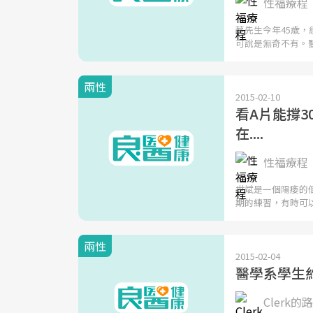
性福療程
蔡先生今年45歲
可說是無奇不有。
兩性
2015-02-10
看A片能撐
在....
性福療程
世斌是一個陽痿的
期的練習，有時可
兩性
2015-02-04
醫學系學生
Clerk