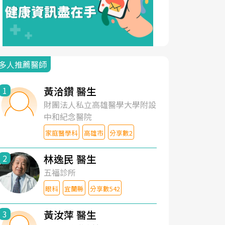
多人推薦醫師
黃洽鑽 醫生
1
財團法人私立高雄醫學大學附設
中和紀念醫院
家庭醫學科
高雄市
分享數2
林逸民 醫生
2
五福診所
眼科
宜蘭縣
分享數542
黃汝萍 醫生
3