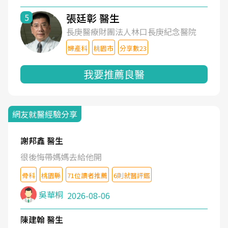
張廷彰 醫生
5
長庚醫療財團法人林口長庚紀念醫院
婦產科
桃園市
分享數23
我要推薦良醫
網友就醫經驗分享
謝邦鑫 醫生
很後悔帶媽媽去給他開
骨科
桃園縣
71位讀者推薦
6則就醫評鑑
吳華桐
2026-08-06
陳建翰 醫生