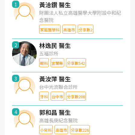
黃洽鑽 醫生
1
財團法人私立高雄醫學大學附設中和紀
念醫院
家庭醫學科
高雄市
分享數2
林逸民 醫生
2
五福診所
眼科
宜蘭縣
分享數542
黃汝萍 醫生
3
台中光流聯合診所
牙科
台中市
分享數208
郭和昌 醫生
4
高雄長庚紀念醫院
小兒科
高雄市
分享數226