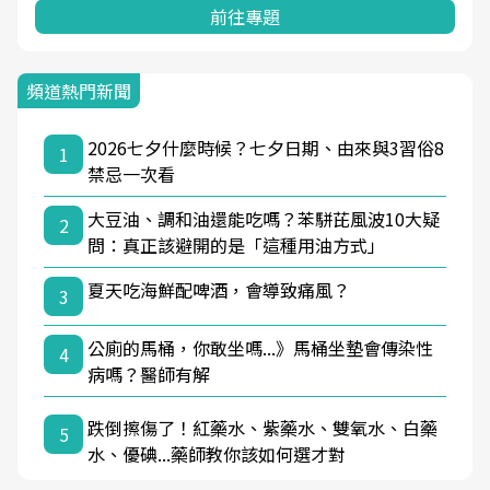
前往專題
頻道熱門新聞
2026七夕什麼時候？七夕日期、由來與3習俗8
1
禁忌一次看
大豆油、調和油還能吃嗎？苯駢芘風波10大疑
2
問：真正該避開的是「這種用油方式」
夏天吃海鮮配啤酒，會導致痛風？
3
公廁的馬桶，你敢坐嗎...》馬桶坐墊會傳染性
4
病嗎？醫師有解
跌倒擦傷了！紅藥水、紫藥水、雙氧水、白藥
5
水、優碘...藥師教你該如何選才對