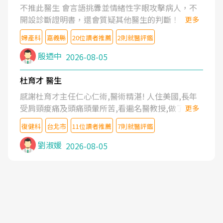
不推此醫生 會言語挑釁並情緒性字眼攻擊病人，不
開設診斷證明書，還會質疑其他醫生的判斷！
更多
婦產科
嘉義縣
20位讀者推薦
2則就醫評鑑
殷迺中
2026-08-05
杜育才 醫生
感謝杜育才主任仁心仁術,醫術精湛! 人住美國,長年
受肩頸痠痛及頭痛頭暈所苦,看遍名醫教授,做了各種
更多
檢查,也嘗試過西醫打針,中醫針灸及物理徒手治療都
復健科
台北市
11位讀者推薦
7則就醫評鑑
沒有用,後來連吃到嗎啡類止痛藥都效果有限,只是壓
症狀,沒多久就痛起來,多年失眠嚴重影響生活品質.
劉淑媛
2026-08-05
台灣親友介紹忠孝醫院杜育才主任是頸頭症候群專
家,上網搜尋杜主任相關文章新聞跟網路評價之後,下
定決心飛回台北找杜醫師診治. 杜主任的乾針跟增生
治療真的很厲害,第一次乾針就覺得整個肩頸鬆開,回
家特別好睡,經過幾次治療,長年頑疾已經好了大半,杜
主任除了打針超厲害,還會一直交代要改善姿勢跟好