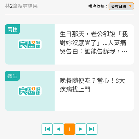
共
2
筆搜尋結果
排序依據：
發布日期
兩性
生日那天，老公卻說「我
對妳沒感覺了」...人妻痛
哭告白：誰能告訴我，感
覺是什麼東西？
養生
晚餐隨便吃？當心！8大
疾病找上門
1