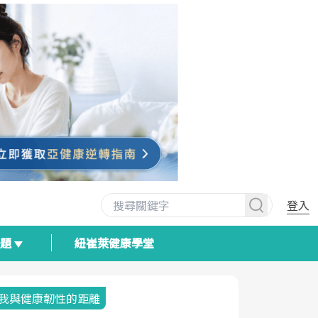
登入
專題
紐崔萊健康學堂
我與健康韌性的距離
荷爾蒙時光
2025健檢