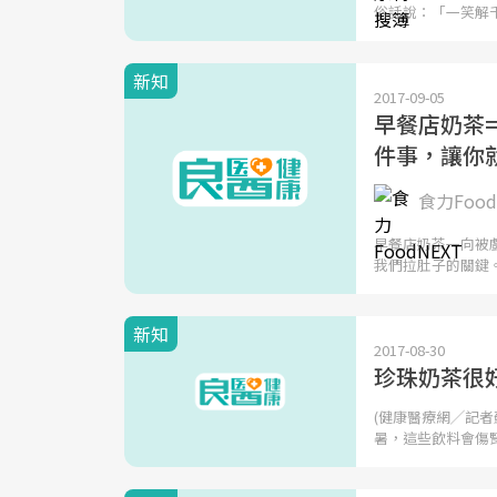
俗話說：「一笑解
新知
2017-09-05
早餐店奶茶=
件事，讓你
食力Food
早餐店奶茶一向被
我們拉肚子的關鍵。
新知
2017-08-30
珍珠奶茶很
(健康醫療網╱記者
暑，這些飲料會傷