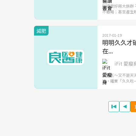
咖啡愛好兩大族群
不敢喝；甚至產生
減肥
2017-01-19
明明久久才
在...
iFit 愛瘦
「拜託～又不是天
說，確實「久久吃