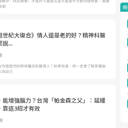
湯蕎伊／採訪報導）手搖杯不論是在夏天還是冬天都同樣熱賣，根據
年飲
頻
旭世紀大復合》情人還是老的好？精神科醫
...
會
在你還愛他的時候離去的舊情人？如果有過，妳一定會了解那種無
以為自己
，能增強腦力？台灣「帕金森之父」：延緩
，靠這3招才有效
簿