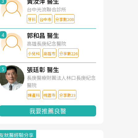
黃汝萍 醫生
3
台中光流聯合診所
牙科
台中市
分享數208
郭和昌 醫生
4
高雄長庚紀念醫院
小兒科
高雄市
分享數226
張廷彰 醫生
5
長庚醫療財團法人林口長庚紀念
醫院
婦產科
桃園市
分享數23
我要推薦良醫
友就醫經驗分享