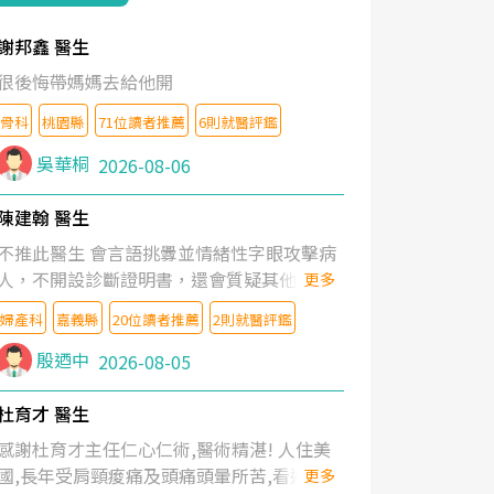
謝邦鑫 醫生
很後悔帶媽媽去給他開
骨科
桃園縣
71位讀者推薦
6則就醫評鑑
吳華桐
2026-08-06
陳建翰 醫生
不推此醫生 會言語挑釁並情緒性字眼攻擊病
人，不開設診斷證明書，還會質疑其他醫生
更多
的判斷！
婦產科
嘉義縣
20位讀者推薦
2則就醫評鑑
殷迺中
2026-08-05
杜育才 醫生
感謝杜育才主任仁心仁術,醫術精湛! 人住美
國,長年受肩頸痠痛及頭痛頭暈所苦,看遍名醫
更多