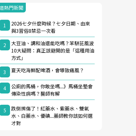
道熱門新聞
2026七夕什麼時候？七夕日期、由來
1
與3習俗8禁忌一次看
大豆油、調和油還能吃嗎？苯駢芘風波
2
10大疑問：真正該避開的是「這種用油
方式」
夏天吃海鮮配啤酒，會導致痛風？
3
公廁的馬桶，你敢坐嗎...》馬桶坐墊會
4
傳染性病嗎？醫師有解
跌倒擦傷了！紅藥水、紫藥水、雙氧
5
水、白藥水、優碘...藥師教你該如何選
才對