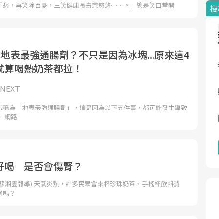
千愁，再笑除百憂，三笑健康長壽樂悠悠……。」總是笑口常開
搜
地表最強通腸劑？不只是因為冰塊...原來這4
就算喝熱奶茶都拉！
NEXT
戲稱為「地表最強通腸劑」，這是因為以下五件事，都可能發生導致
 網路
好喝 是否會傷腎？
蘇湘雲報導) 天氣炎熱，許多民眾會來杯珍珠奶茶、手搖杯飲料消
腎嗎？