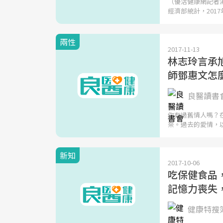
（優活健康網記者
經濟部統計，2017
兩性
2017-11-13
林志玲言承
師鄧惠文怎麼說
良醫讀書
你有過舊情人嗎？
奈。過去的愛情，
新知
2017-10-06
吃保健食品
記憶力喪失
健康特搜