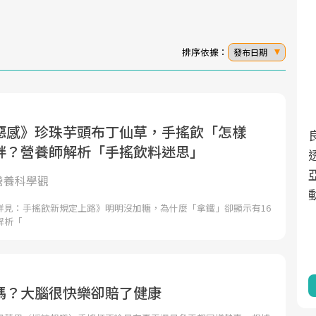
排序依據：
發布日期
惡感》珍珠芋頭布丁仙草，手搖飲「怎樣
面對超高齡社會的浪潮，台灣正在快速邁
2025年，就到良醫生活祭體驗「一站式健
胖？營養師解析「手搖飲料迷思」
向「健康照護」的新時代。隨著國家政策
康新生活」，從講座、體驗到運動，全面
如「健康台灣推動委員會」與「長照3.0」
啟動你的健康革命！
的營養科學觀
的推進，「預防醫學」已成全民關注的核
詳見：手搖飲新規定上路》明明沒加糖，為什麼「拿鐵」卻顯示有16
心議題。然而，健檢不只是醫療院所的服
解析「
務，更是民眾了解自身健康狀況、啟動健
康管理的重要起點。
前往專題
前往專題
嗎？大腦很快樂卻賠了健康