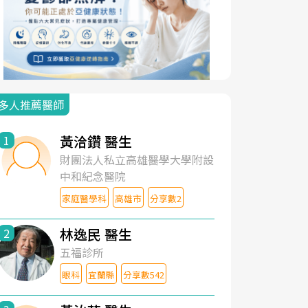
多人推薦醫師
黃洽鑽 醫生
1
財團法人私立高雄醫學大學附設
中和紀念醫院
家庭醫學科
高雄市
分享數2
林逸民 醫生
2
五福診所
眼科
宜蘭縣
分享數542