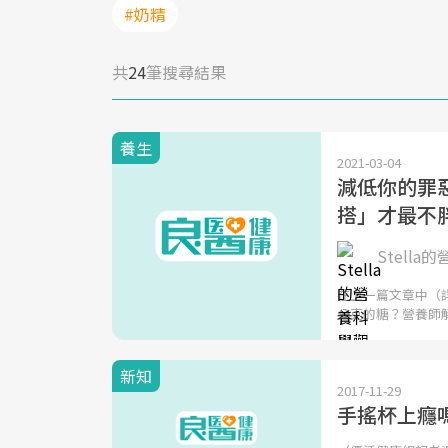
#奶精
共
24
筆搜尋結果
養生
2021-03-04
減低你的罪
搭」才最不
Stella
在上一篇文章中（
公克的糖？營養師
新知
2017-11-29
手搖杯上癮