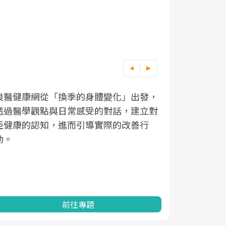
良醫健康網從「換季的身體變化」出發，
根據不同性
因應超高齡
透過醫學觀點與日常感受的對話，建立對
在、未來的
「2025
亞健康的認知，進而引導實際的改善行
知道該如何
促進為目的
動。
健康的關鍵
分析進行全
灣健康促進
前往專題