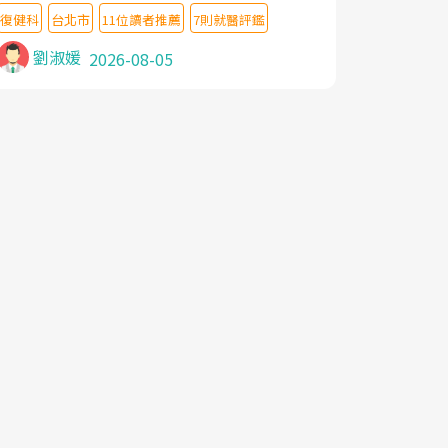
教授,做了各種檢查,也嘗試過西醫打針,中醫
復健科
台北市
11位讀者推薦
7則就醫評鑑
針灸及物理徒手治療都沒有用,後來連吃到嗎
啡類止痛藥都效果有限,只是壓症狀,沒多久就
劉淑媛
2026-08-05
痛起來,多年失眠嚴重影響生活品質. 台灣親
友介紹忠孝醫院杜育才主任是頸頭症候群專
家,上網搜尋杜主任相關文章新聞跟網路評價
之後,下定決心飛回台北找杜醫師診治. 杜主
任的乾針跟增生治療真的很厲害,第一次乾針
就覺得整個肩頸鬆開,回家特別好睡,經過幾次
治療,長年頑疾已經好了大半,杜主任除了打針
超厲害,還會一直交代要改善姿勢跟好好做運
動,看診態度親切溫暖,真的是不可多得的良
醫,大力推荐!