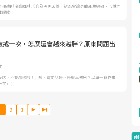
 不喝咖啡者將咖啡形容為黑色苦藥，認為會讓身體產生過敏、心悸而
睡眠障
破戒一次，怎麼還會越來越胖？原來問題出
身
天吃，不會怎樣啦！」咦，這句話是不是很耳熟咧？以單一食物來
一次」；
1
2
3
網