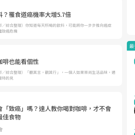
？罹食道癌機率大增5.7倍
部／綜合整理）你知道每天所喝的飲料，可能將你一步步推向癌症
離致癌危機
最
咖啡也能看個性
部／綜合整理）「聽其言，觀其行」，一個人如果崇尚生活品味，通
獨特的見
會「致癌」嗎？達人教你喝對咖啡，才不會
最佳食物
會