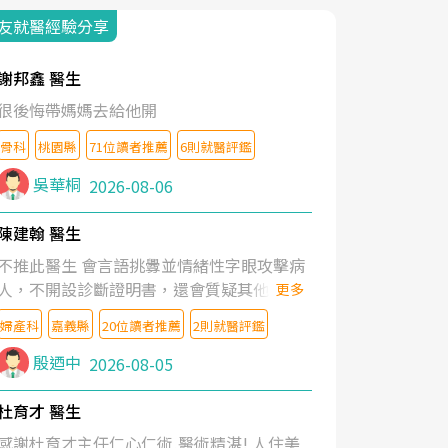
友就醫經驗分享
謝邦鑫 醫生
很後悔帶媽媽去給他開
骨科
桃園縣
71位讀者推薦
6則就醫評鑑
吳華桐
2026-08-06
陳建翰 醫生
不推此醫生 會言語挑釁並情緒性字眼攻擊病
人，不開設診斷證明書，還會質疑其他醫生
更多
的判斷！
婦產科
嘉義縣
20位讀者推薦
2則就醫評鑑
殷迺中
2026-08-05
杜育才 醫生
感謝杜育才主任仁心仁術,醫術精湛! 人住美