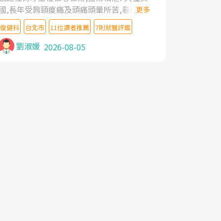
國,長年受肩頸痠痛及頭痛頭暈所苦,看遍名醫
更多
教授,做了各種檢查,也嘗試過西醫打針,中醫
復健科
台北市
11位讀者推薦
7則就醫評鑑
針灸及物理徒手治療都沒有用,後來連吃到嗎
啡類止痛藥都效果有限,只是壓症狀,沒多久就
劉淑媛
2026-08-05
痛起來,多年失眠嚴重影響生活品質. 台灣親
友介紹忠孝醫院杜育才主任是頸頭症候群專
家,上網搜尋杜主任相關文章新聞跟網路評價
之後,下定決心飛回台北找杜醫師診治. 杜主
任的乾針跟增生治療真的很厲害,第一次乾針
就覺得整個肩頸鬆開,回家特別好睡,經過幾次
治療,長年頑疾已經好了大半,杜主任除了打針
超厲害,還會一直交代要改善姿勢跟好好做運
動,看診態度親切溫暖,真的是不可多得的良
醫,大力推荐!