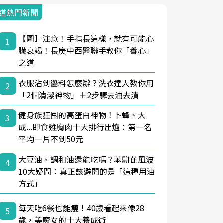
道熱門新聞
【圖】注意！手指長這樣，就有可能心
1
臟衰竭！長庚中西醫聯手教你「養心」
之道
衣服沾到醬料怎麼辦？洗衣達人教你用
2
「2個清潔神物」＋2步驟去油去漬
健身族狂囤的高蛋白神物！卜蜂、大
3
成...即食雞胸肉十大排行出爐：第一名
平均一片不到50元
大豆油、調和油還能吃嗎？苯駢芘風波
4
10大疑問：真正該避開的是「這種用油
方式」
每天吃6餐也能瘦！40歲看起來像28
5
歲，美魔女的十大養成術