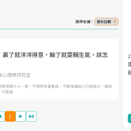
排序依據：
發布日期
！贏了就洋洋得意，輸了就耍賴生氣，該怎
面對超高齡社會的浪潮，台灣正在快速邁
向「健康照護」的新時代。隨著國家政策
如「健康台灣推動委員會」與「長照3.0」
床心理學研究室
的推進，「預防醫學」已成全民關注的核
麼都想跟大人一樣。不想用兒童餐具，不斷強調自己已經長大，遇到
心議題。然而，健檢不只是醫療院所的服
，可能被
務，更是民眾了解自身健康狀況、啟動健
康管理的重要起點。
1
前往專題