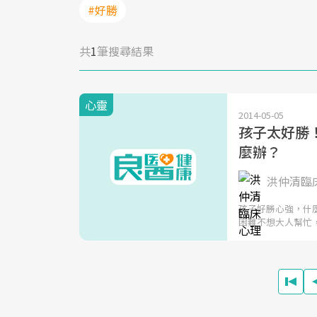
#好勝
共
1
筆搜尋結果
心靈
2014-05-05
孩子太好勝
麼辦？
洪仲清臨
孩子好勝心強，什
困難不想大人幫忙