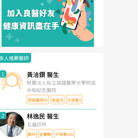
多人推薦醫師
黃洽鑽 醫生
1
財團法人私立高雄醫學大學附設
中和紀念醫院
家庭醫學科
高雄市
分享數2
林逸民 醫生
2
五福診所
眼科
宜蘭縣
分享數542