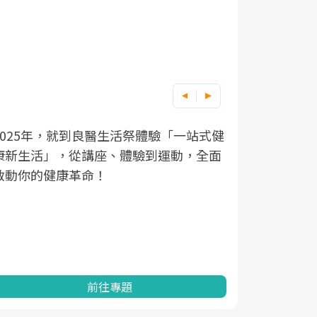
2025年，就到良醫生活祭體驗「一站式健
良醫健康網
根據不同性
因應超高齡
康新生活」，從講座、體驗到運動，全面
透過醫學觀
在、未來的
「2025
啟動你的健康革命！
亞健康的認
知道該如何
促進為目的
動。
健康的關鍵
分析進行全
灣健康促進
前往專題