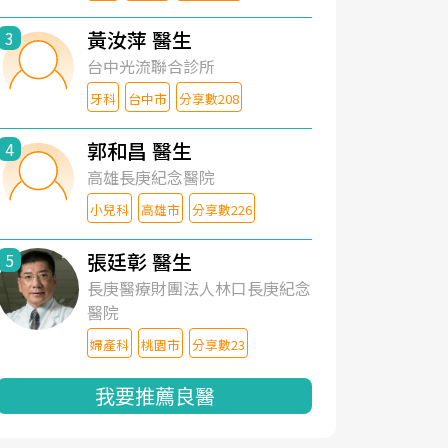
黃汝萍 醫生
3
台中光流聯合診所
牙科
台中市
分享數208
郭和昌 醫生
4
高雄長庚紀念醫院
小兒科
高雄市
分享數226
張廷彰 醫生
5
長庚醫療財團法人林口長庚紀念
醫院
婦產科
桃園市
分享數23
我要推薦良醫