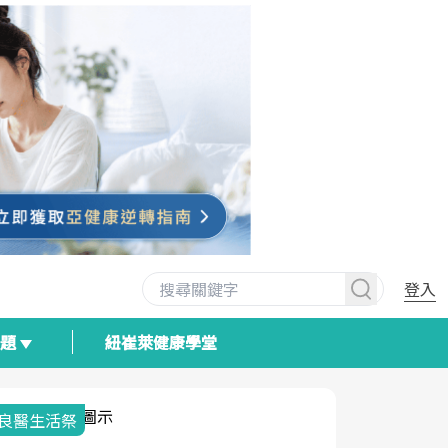
登入
專題
紐崔萊健康學堂
良醫生活祭
我與健康韌
荷爾蒙時光
2025健檢