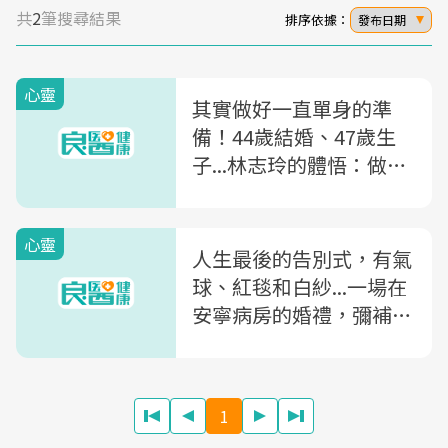
共
2
筆搜尋結果
排序依據：
發布日期
心靈
其實做好一直單身的準
備！44歲結婚、47歲生
子...林志玲的體悟：做一
個不要被年齡支配的女人
心靈
人生最後的告別式，有氣
球、紅毯和白紗...一場在
安寧病房的婚禮，彌補了
他對妻兒的虧欠
1