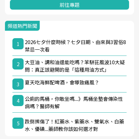
前往專題
頻道熱門新聞
2026七夕什麼時候？七夕日期、由來與3習俗8
1
禁忌一次看
大豆油、調和油還能吃嗎？苯駢芘風波10大疑
2
問：真正該避開的是「這種用油方式」
夏天吃海鮮配啤酒，會導致痛風？
3
公廁的馬桶，你敢坐嗎...》馬桶坐墊會傳染性
4
病嗎？醫師有解
跌倒擦傷了！紅藥水、紫藥水、雙氧水、白藥
5
水、優碘...藥師教你該如何選才對