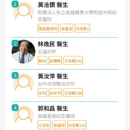
黃洽鑽 醫生
1
財團法人私立高雄醫學大學附設中和紀
念醫院
家庭醫學科
高雄市
分享數2
林逸民 醫生
2
五福診所
眼科
宜蘭縣
分享數542
黃汝萍 醫生
3
台中光流聯合診所
牙科
台中市
分享數208
郭和昌 醫生
4
高雄長庚紀念醫院
小兒科
高雄市
分享數226