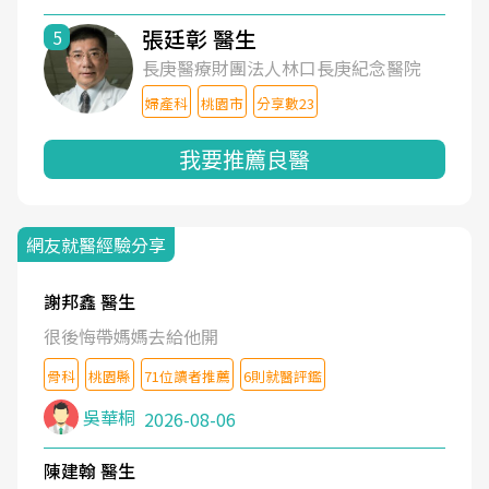
張廷彰 醫生
5
長庚醫療財團法人林口長庚紀念醫院
婦產科
桃園市
分享數23
我要推薦良醫
網友就醫經驗分享
謝邦鑫 醫生
很後悔帶媽媽去給他開
骨科
桃園縣
71位讀者推薦
6則就醫評鑑
吳華桐
2026-08-06
陳建翰 醫生