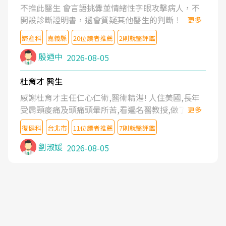
不推此醫生 會言語挑釁並情緒性字眼攻擊病人，不
開設診斷證明書，還會質疑其他醫生的判斷！
更多
婦產科
嘉義縣
20位讀者推薦
2則就醫評鑑
殷迺中
2026-08-05
杜育才 醫生
感謝杜育才主任仁心仁術,醫術精湛! 人住美國,長年
受肩頸痠痛及頭痛頭暈所苦,看遍名醫教授,做了各種
更多
檢查,也嘗試過西醫打針,中醫針灸及物理徒手治療都
復健科
台北市
11位讀者推薦
7則就醫評鑑
沒有用,後來連吃到嗎啡類止痛藥都效果有限,只是壓
症狀,沒多久就痛起來,多年失眠嚴重影響生活品質.
劉淑媛
2026-08-05
台灣親友介紹忠孝醫院杜育才主任是頸頭症候群專
家,上網搜尋杜主任相關文章新聞跟網路評價之後,下
定決心飛回台北找杜醫師診治. 杜主任的乾針跟增生
治療真的很厲害,第一次乾針就覺得整個肩頸鬆開,回
家特別好睡,經過幾次治療,長年頑疾已經好了大半,杜
主任除了打針超厲害,還會一直交代要改善姿勢跟好