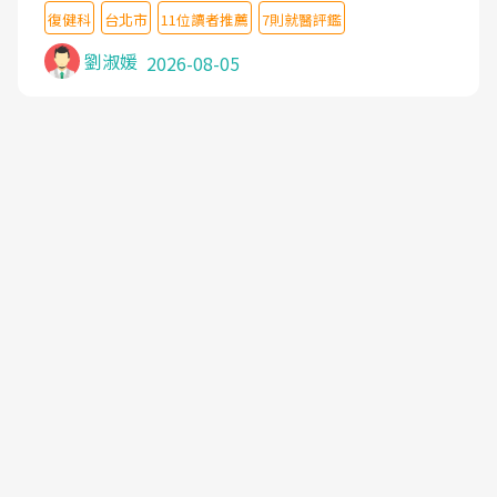
檢查,也嘗試過西醫打針,中醫針灸及物理徒手治療都
復健科
台北市
11位讀者推薦
7則就醫評鑑
沒有用,後來連吃到嗎啡類止痛藥都效果有限,只是壓
症狀,沒多久就痛起來,多年失眠嚴重影響生活品質.
劉淑媛
2026-08-05
台灣親友介紹忠孝醫院杜育才主任是頸頭症候群專
家,上網搜尋杜主任相關文章新聞跟網路評價之後,下
定決心飛回台北找杜醫師診治. 杜主任的乾針跟增生
治療真的很厲害,第一次乾針就覺得整個肩頸鬆開,回
家特別好睡,經過幾次治療,長年頑疾已經好了大半,杜
主任除了打針超厲害,還會一直交代要改善姿勢跟好
好做運動,看診態度親切溫暖,真的是不可多得的良醫,
大力推荐!