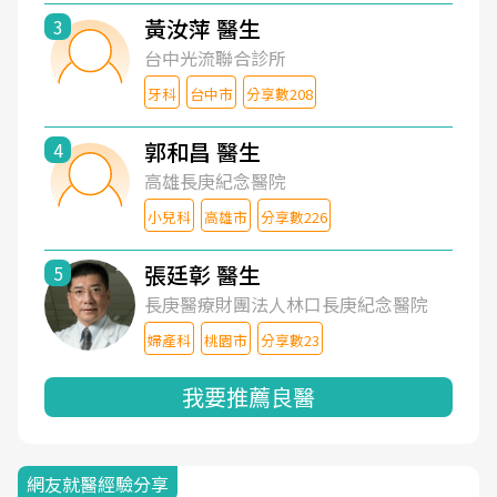
黃汝萍 醫生
3
台中光流聯合診所
牙科
台中市
分享數208
郭和昌 醫生
4
高雄長庚紀念醫院
小兒科
高雄市
分享數226
張廷彰 醫生
5
長庚醫療財團法人林口長庚紀念醫院
婦產科
桃園市
分享數23
我要推薦良醫
網友就醫經驗分享