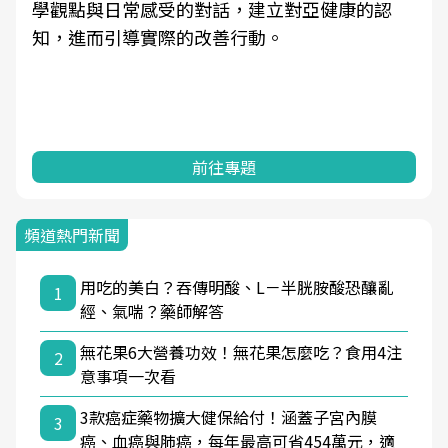
學觀點與日常感受的對話，建立對亞健康的認
知，進而引導實際的改善行動。
前往專題
頻道熱門新聞
用吃的美白？吞傳明酸、L－半胱胺酸恐釀亂
1
經、氣喘？藥師解答
無花果6大營養功效！無花果怎麼吃？食用4注
2
意事項一次看
3款癌症藥物擴大健保給付！涵蓋子宮內膜
3
癌、血癌與肺癌，每年最高可省454萬元，適