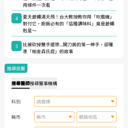
用條件一次看
夏天蒼蠅滿天飛！台大教授教你用「吹風機」
4
對付它，廚房必有的「這種調味料」竟是蒼蠅
剋星～
比被砍掉雙手還慘...開刀房的第一神手，卻罹
5
患「帕金森氏症」的故事
搜尋良醫
搜尋
醫師
搜尋
醫事機構
科別
請選擇
縣市
縣市
鄉鎮地區