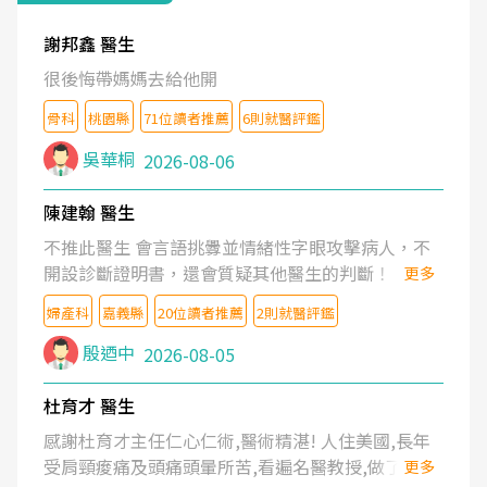
謝邦鑫 醫生
很後悔帶媽媽去給他開
骨科
桃園縣
71位讀者推薦
6則就醫評鑑
吳華桐
2026-08-06
陳建翰 醫生
不推此醫生 會言語挑釁並情緒性字眼攻擊病人，不
開設診斷證明書，還會質疑其他醫生的判斷！
更多
婦產科
嘉義縣
20位讀者推薦
2則就醫評鑑
殷迺中
2026-08-05
杜育才 醫生
感謝杜育才主任仁心仁術,醫術精湛! 人住美國,長年
受肩頸痠痛及頭痛頭暈所苦,看遍名醫教授,做了各種
更多