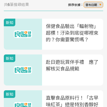
共
6
筆搜尋結果
排序依據：
發布日期
新知
保健食品驗出「輻射物」
超標！汙染到底從哪裡來
的？你需要驚慌嗎？
新知
赴日遊玩買伴手禮 應了
解核災食品規範
新知
直擊食品原料行！「古早
味紅茶」總是特別香醇好