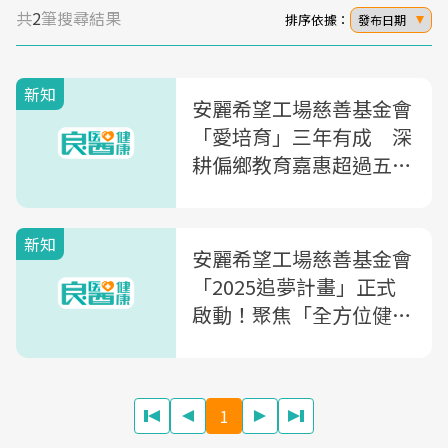
共
2
筆搜尋結果
排序依據：
發布日期
新知
安麗希望工場慈善基金會
「愛培育」三年有成 深
耕偏鄉教育嘉惠超過五千
位學子
新知
安麗希望工場慈善基金會
「2025追夢計畫」正式
啟動！聚焦「全方位健
康」獎勵最高150萬元，
支持全台教師學子勇敢築
夢
1