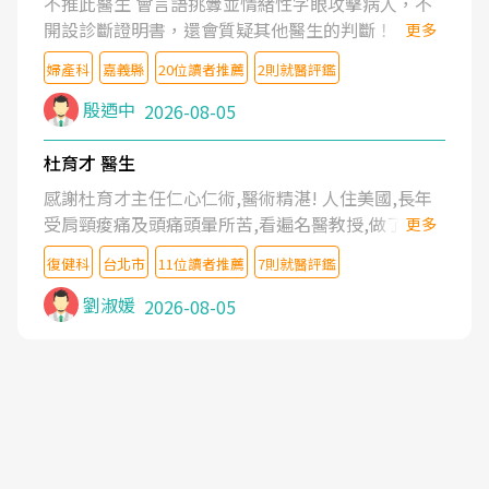
不推此醫生 會言語挑釁並情緒性字眼攻擊病人，不
開設診斷證明書，還會質疑其他醫生的判斷！
更多
婦產科
嘉義縣
20位讀者推薦
2則就醫評鑑
殷迺中
2026-08-05
杜育才 醫生
感謝杜育才主任仁心仁術,醫術精湛! 人住美國,長年
受肩頸痠痛及頭痛頭暈所苦,看遍名醫教授,做了各種
更多
檢查,也嘗試過西醫打針,中醫針灸及物理徒手治療都
復健科
台北市
11位讀者推薦
7則就醫評鑑
沒有用,後來連吃到嗎啡類止痛藥都效果有限,只是壓
症狀,沒多久就痛起來,多年失眠嚴重影響生活品質.
劉淑媛
2026-08-05
台灣親友介紹忠孝醫院杜育才主任是頸頭症候群專
家,上網搜尋杜主任相關文章新聞跟網路評價之後,下
定決心飛回台北找杜醫師診治. 杜主任的乾針跟增生
治療真的很厲害,第一次乾針就覺得整個肩頸鬆開,回
家特別好睡,經過幾次治療,長年頑疾已經好了大半,杜
主任除了打針超厲害,還會一直交代要改善姿勢跟好
好做運動,看診態度親切溫暖,真的是不可多得的良醫,