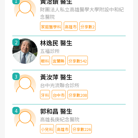
黃洽鑽 醫生
1
財團法人私立高雄醫學大學附設中和紀
念醫院
家庭醫學科
高雄市
分享數2
林逸民 醫生
2
五福診所
眼科
宜蘭縣
分享數542
黃汝萍 醫生
3
台中光流聯合診所
牙科
台中市
分享數208
郭和昌 醫生
4
高雄長庚紀念醫院
小兒科
高雄市
分享數226