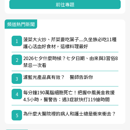
前往專題
頻道熱門新聞
菠菜大火炒、芹菜要吃葉子....久坐族必吃11種
1
護心活血好食材，這樣料理最好
2026七夕什麼時候？七夕日期、由來與3習俗8
2
禁忌一次看
濾藍光產品真有效？ 醫師告訴你
3
每分鐘190萬腦細胞死亡！把握中風黃金救援
4
4.5小時，醫警告：遇3症狀快打119搶時間
為什麼大醫院裡的病人和護士總是衝來衝去？
5