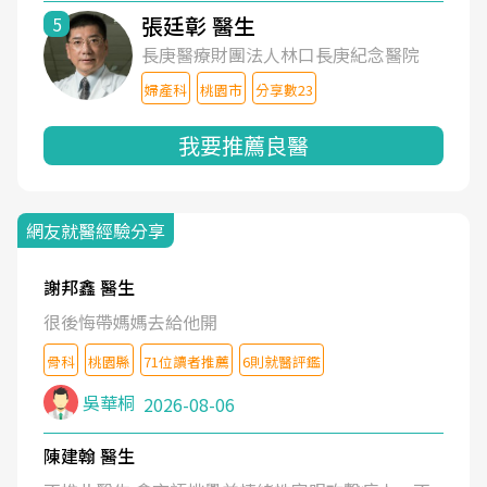
張廷彰 醫生
5
長庚醫療財團法人林口長庚紀念醫院
婦產科
桃園市
分享數23
我要推薦良醫
網友就醫經驗分享
謝邦鑫 醫生
很後悔帶媽媽去給他開
骨科
桃園縣
71位讀者推薦
6則就醫評鑑
吳華桐
2026-08-06
陳建翰 醫生