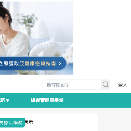
登入
專題
紐崔萊健康學堂
我與健康韌性的距離
荷爾蒙時光
2025健檢