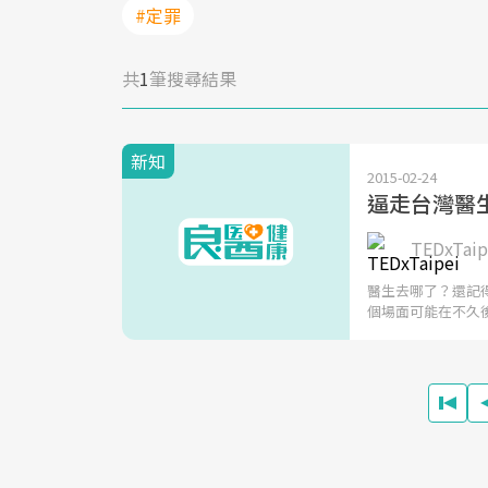
#定罪
共
1
筆搜尋結果
新知
2015-02-24
逼走台灣醫
TEDxTaip
醫生去哪了？還記
個場面可能在不久