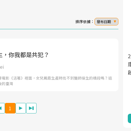
排序依據：
發布日期
生，你我都是共犯？
面對超高齡社會的浪潮，台灣正在快速邁
2025年，就到良醫生活祭體驗「一站式健
向「健康照護」的新時代。隨著國家政策
康新生活」，從講座、體驗到運動，全面
ei
如「健康台灣推動委員會」與「長照3.0」
啟動你的健康革命！
得電影《活著》裡面，女兒鳳霞生產時找不到醫師接生的橋段嗎？這
的推進，「預防醫學」已成全民關注的核
後的臺灣
心議題。然而，健檢不只是醫療院所的服
務，更是民眾了解自身健康狀況、啟動健
康管理的重要起點。
1
前往專題
前往專題