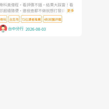
家,上網搜尋杜主任相關文章新聞跟網路評價
骨科黃偉程，看評價不錯，結果大踩雷！看
之後,下定決心飛回台北找杜醫師診治. 杜主
診超級隨便，連檢查都不做就想打發病人，
更多
任的乾針跟增生治療真的很厲害,第一次乾針
還好大的官威 ... 想詢問病情還被陰陽怪氣嘲
就覺得整個肩頸鬆開,回家特別好睡,經過幾次
骨科
台北市
72位讀者推薦
4則就醫評鑑
諷一番。可能好評帶來的大頭症，變得自負
治療,長年頑疾已經好了大半,杜主任除了打針
不尊重病人。醫術也不行，畢竟連檢查都懶
台中分行
2026-08-03
超厲害,還會一直交代要改善姿勢跟好好做運
得做，治療會有用才怪。大家避雷吧！
動,看診態度親切溫暖,真的是不可多得的良
醫,大力推荐!