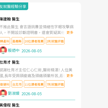
友就醫經驗分享
陳建翰 醫生
不推此醫生 會言語挑釁並情緒性字眼攻擊病
人，不開設診斷證明書，還會質疑其他醫生
更多
的判斷！
婦產科
嘉義縣
20位讀者推薦
2則就醫評鑑
殷迺中
2026-08-05
杜育才 醫生
感謝杜育才主任仁心仁術,醫術精湛! 人住美
國,長年受肩頸痠痛及頭痛頭暈所苦,看遍名醫
更多
教授,做了各種檢查,也嘗試過西醫打針,中醫
復健科
台北市
11位讀者推薦
7則就醫評鑑
針灸及物理徒手治療都沒有用,後來連吃到嗎
啡類止痛藥都效果有限,只是壓症狀,沒多久就
劉淑媛
2026-08-05
痛起來,多年失眠嚴重影響生活品質. 台灣親
友介紹忠孝醫院杜育才主任是頸頭症候群專
黃偉程 醫生