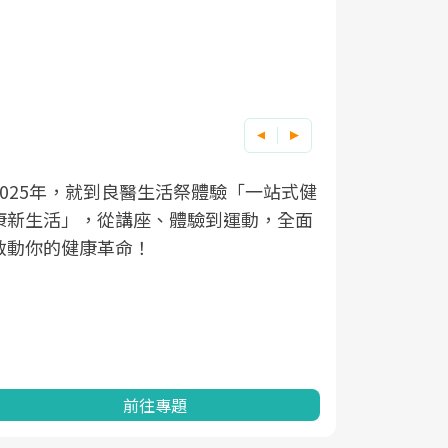
良醫健康網從「換季的身體變化」出發，
根據不同性
因應超高齡
透過醫學觀點與日常感受的對話，建立對
在、未來的
「2025
亞健康的認知，進而引導實際的改善行
知道該如何
促進為目的
動。
健康的關鍵
分析進行全
灣健康促進
前往專題