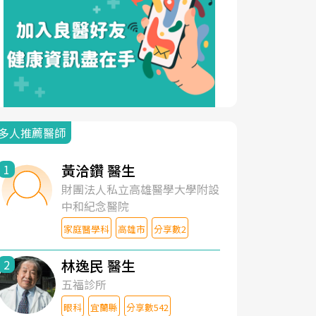
多人推薦醫師
黃洽鑽 醫生
1
財團法人私立高雄醫學大學附設
中和紀念醫院
家庭醫學科
高雄市
分享數2
林逸民 醫生
2
五福診所
眼科
宜蘭縣
分享數542