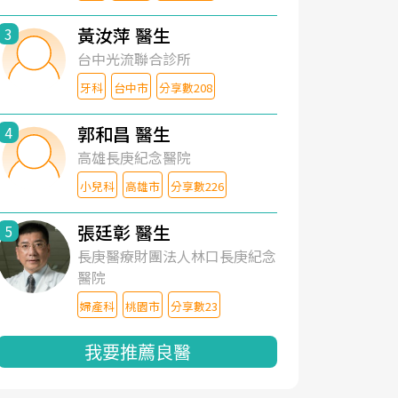
黃汝萍 醫生
3
台中光流聯合診所
牙科
台中市
分享數208
郭和昌 醫生
4
高雄長庚紀念醫院
小兒科
高雄市
分享數226
張廷彰 醫生
5
長庚醫療財團法人林口長庚紀念
醫院
婦產科
桃園市
分享數23
我要推薦良醫