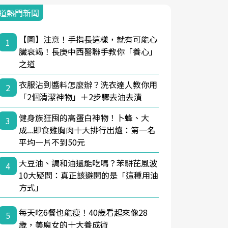
道熱門新聞
【圖】注意！手指長這樣，就有可能心
1
臟衰竭！長庚中西醫聯手教你「養心」
之道
衣服沾到醬料怎麼辦？洗衣達人教你用
2
「2個清潔神物」＋2步驟去油去漬
健身族狂囤的高蛋白神物！卜蜂、大
3
成...即食雞胸肉十大排行出爐：第一名
平均一片不到50元
大豆油、調和油還能吃嗎？苯駢芘風波
4
10大疑問：真正該避開的是「這種用油
方式」
每天吃6餐也能瘦！40歲看起來像28
5
歲，美魔女的十大養成術