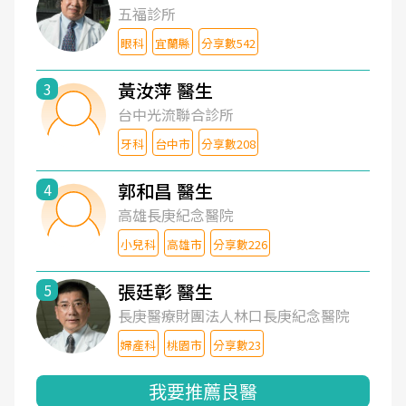
五福診所
眼科
宜蘭縣
分享數542
黃汝萍 醫生
3
台中光流聯合診所
牙科
台中市
分享數208
郭和昌 醫生
4
高雄長庚紀念醫院
小兒科
高雄市
分享數226
張廷彰 醫生
5
長庚醫療財團法人林口長庚紀念醫院
婦產科
桃園市
分享數23
我要推薦良醫