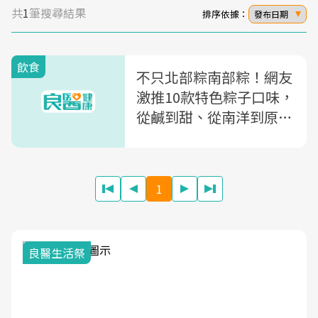
共
1
筆搜尋結果
排序依據：
發布日期
飲食
不只北部粽南部粽！網友
激推10款特色粽子口味，
從鹹到甜、從南洋到原民
風味都有
1
良醫生活祭