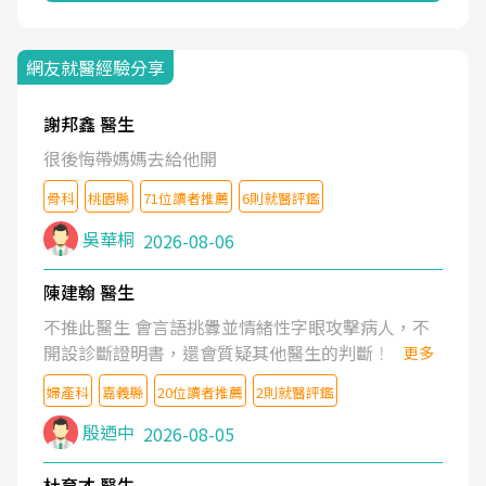
網友就醫經驗分享
謝邦鑫 醫生
很後悔帶媽媽去給他開
骨科
桃園縣
71位讀者推薦
6則就醫評鑑
吳華桐
2026-08-06
陳建翰 醫生
不推此醫生 會言語挑釁並情緒性字眼攻擊病人，不
開設診斷證明書，還會質疑其他醫生的判斷！
更多
婦產科
嘉義縣
20位讀者推薦
2則就醫評鑑
殷迺中
2026-08-05
杜育才 醫生