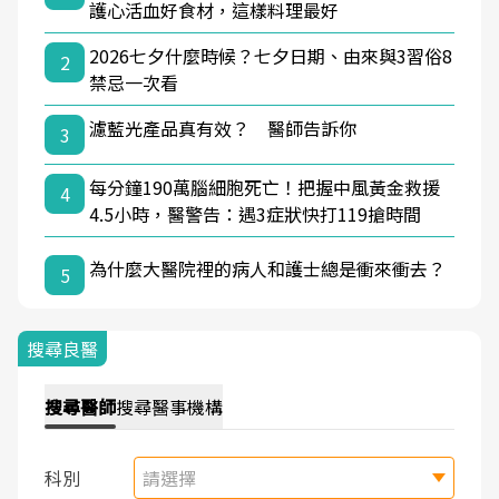
護心活血好食材，這樣料理最好
2026七夕什麼時候？七夕日期、由來與3習俗8
2
禁忌一次看
濾藍光產品真有效？ 醫師告訴你
3
每分鐘190萬腦細胞死亡！把握中風黃金救援
4
4.5小時，醫警告：遇3症狀快打119搶時間
為什麼大醫院裡的病人和護士總是衝來衝去？
5
搜尋良醫
搜尋
醫師
搜尋
醫事機構
科別
請選擇