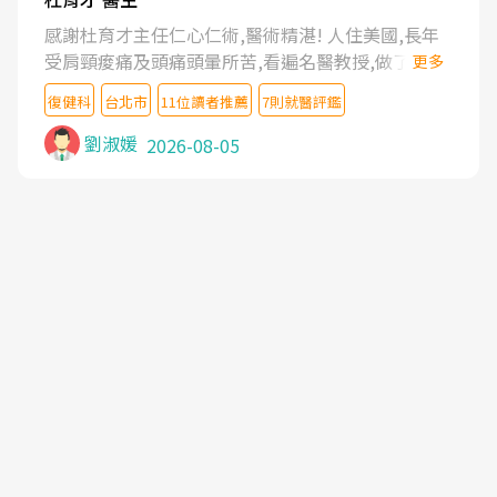
感謝杜育才主任仁心仁術,醫術精湛! 人住美國,長年
受肩頸痠痛及頭痛頭暈所苦,看遍名醫教授,做了各種
更多
檢查,也嘗試過西醫打針,中醫針灸及物理徒手治療都
復健科
台北市
11位讀者推薦
7則就醫評鑑
沒有用,後來連吃到嗎啡類止痛藥都效果有限,只是壓
症狀,沒多久就痛起來,多年失眠嚴重影響生活品質.
劉淑媛
2026-08-05
台灣親友介紹忠孝醫院杜育才主任是頸頭症候群專
家,上網搜尋杜主任相關文章新聞跟網路評價之後,下
定決心飛回台北找杜醫師診治. 杜主任的乾針跟增生
治療真的很厲害,第一次乾針就覺得整個肩頸鬆開,回
家特別好睡,經過幾次治療,長年頑疾已經好了大半,杜
主任除了打針超厲害,還會一直交代要改善姿勢跟好
好做運動,看診態度親切溫暖,真的是不可多得的良醫,
大力推荐!