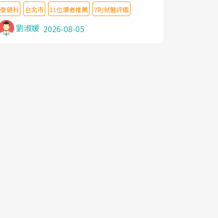
教授,做了各種檢查,也嘗試過西醫打針,中醫
復健科
台北市
11位讀者推薦
7則就醫評鑑
針灸及物理徒手治療都沒有用,後來連吃到嗎
啡類止痛藥都效果有限,只是壓症狀,沒多久就
劉淑媛
2026-08-05
痛起來,多年失眠嚴重影響生活品質. 台灣親
友介紹忠孝醫院杜育才主任是頸頭症候群專
家,上網搜尋杜主任相關文章新聞跟網路評價
之後,下定決心飛回台北找杜醫師診治. 杜主
任的乾針跟增生治療真的很厲害,第一次乾針
就覺得整個肩頸鬆開,回家特別好睡,經過幾次
治療,長年頑疾已經好了大半,杜主任除了打針
超厲害,還會一直交代要改善姿勢跟好好做運
動,看診態度親切溫暖,真的是不可多得的良
醫,大力推荐!