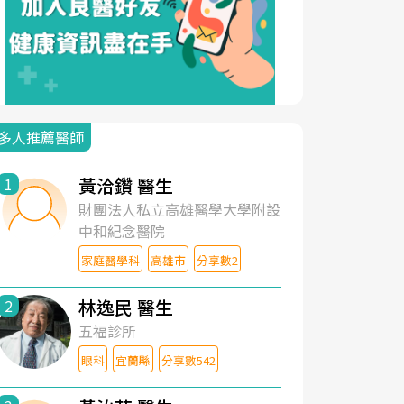
多人推薦醫師
黃洽鑽 醫生
1
財團法人私立高雄醫學大學附設
中和紀念醫院
家庭醫學科
高雄市
分享數2
林逸民 醫生
2
五福診所
眼科
宜蘭縣
分享數542