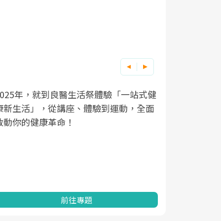
良醫健康網從「換季的身體變化」出發，
根據不同性
因應超高齡
站式健
，全面
透過醫學觀點與日常感受的對話，建立對
在、未來的
「2025
亞健康的認知，進而引導實際的改善行
知道該如何
促進為目的
動。
健康的關鍵
分析進行全
灣健康促進
前往專題