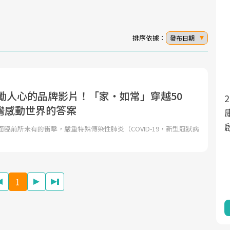
排序依據：
發布日期
激勵人心的品牌影片！「家‧如常」穿越50
2025年，就到良醫生活祭體驗「一
面對超高齡社會的浪潮，台灣正在快速邁
灣感動世界的答案
向「健康照護」的新時代。隨著國家政策
康新生活」，從講座、體驗到運動
如「健康台灣推動委員會」與「長照3.0」
啟動你的健康革命！
球面臨前所未有的衝擊，嚴重特殊傳染性肺炎（COVID-19，新型冠狀病
的推進，「預防醫學」已成全民關注的核
心議題。然而，健檢不只是醫療院所的服
務，更是民眾了解自身健康狀況、啟動健
1
康管理的重要起點。
前往專題
前往專題