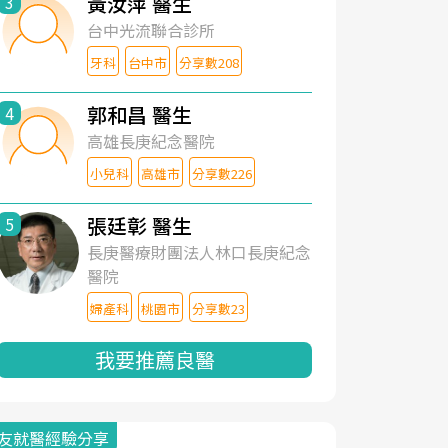
黃汝萍 醫生
3
台中光流聯合診所
牙科
台中市
分享數208
郭和昌 醫生
4
高雄長庚紀念醫院
小兒科
高雄市
分享數226
張廷彰 醫生
5
長庚醫療財團法人林口長庚紀念
醫院
婦產科
桃園市
分享數23
我要推薦良醫
友就醫經驗分享