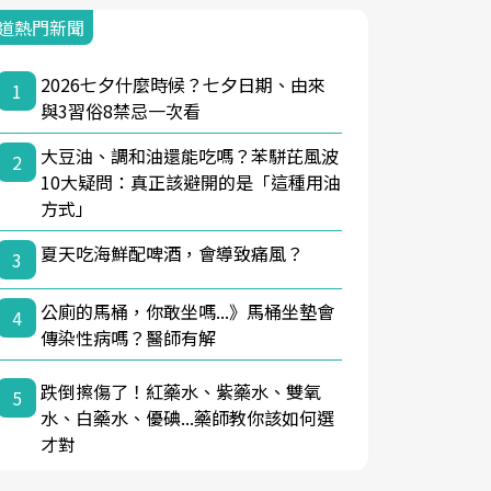
道熱門新聞
2026七夕什麼時候？七夕日期、由來
1
與3習俗8禁忌一次看
大豆油、調和油還能吃嗎？苯駢芘風波
2
10大疑問：真正該避開的是「這種用油
方式」
夏天吃海鮮配啤酒，會導致痛風？
3
公廁的馬桶，你敢坐嗎...》馬桶坐墊會
4
傳染性病嗎？醫師有解
跌倒擦傷了！紅藥水、紫藥水、雙氧
5
水、白藥水、優碘...藥師教你該如何選
才對