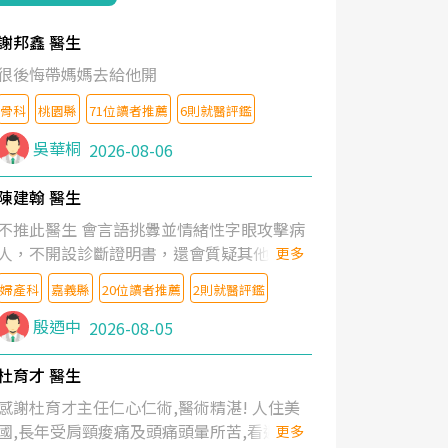
謝邦鑫 醫生
很後悔帶媽媽去給他開
骨科
桃園縣
71位讀者推薦
6則就醫評鑑
吳華桐
2026-08-06
陳建翰 醫生
不推此醫生 會言語挑釁並情緒性字眼攻擊病
人，不開設診斷證明書，還會質疑其他醫生
更多
的判斷！
婦產科
嘉義縣
20位讀者推薦
2則就醫評鑑
殷迺中
2026-08-05
杜育才 醫生
感謝杜育才主任仁心仁術,醫術精湛! 人住美
國,長年受肩頸痠痛及頭痛頭暈所苦,看遍名醫
更多