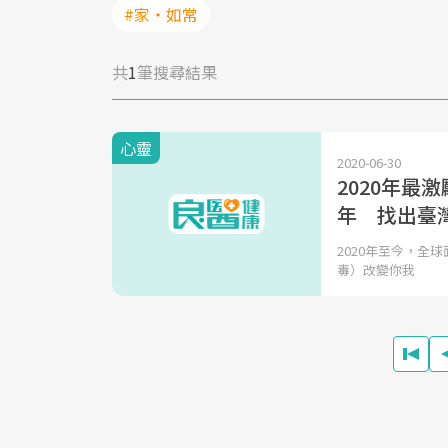
#家‧如常
共
1
筆搜尋結果
心靈
2020-06-30
2020年最
年 找出臺
2020年至今，全
毒）改變你我