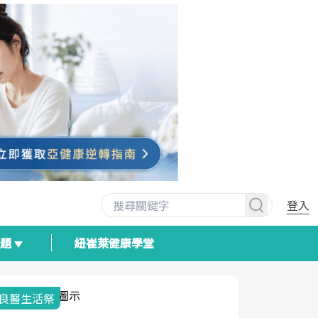
登入
專題
紐崔萊健康學堂
我與健康韌性的距離
荷爾蒙時光
2025健檢