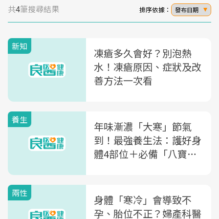
共
4
筆搜尋結果
排序依據：
發布日期
新知
凍瘡多久會好？別泡熱
水！凍瘡原因、症狀及改
善方法一次看
養生
年味漸濃「大寒」節氣
到！最強養生法：護好身
體4部位＋必備「八寶
飯、橘香薑茶」禦寒又養
腎
兩性
身體「寒冷」會導致不
孕、胎位不正？婦產科醫