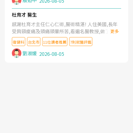
殷迺中
2026-08-05
杜育才 醫生
感謝杜育才主任仁心仁術,醫術精湛! 人住美國,長年
受肩頸痠痛及頭痛頭暈所苦,看遍名醫教授,做了各種
更多
檢查,也嘗試過西醫打針,中醫針灸及物理徒手治療都
復健科
台北市
11位讀者推薦
7則就醫評鑑
沒有用,後來連吃到嗎啡類止痛藥都效果有限,只是壓
症狀,沒多久就痛起來,多年失眠嚴重影響生活品質.
劉淑媛
2026-08-05
台灣親友介紹忠孝醫院杜育才主任是頸頭症候群專
家,上網搜尋杜主任相關文章新聞跟網路評價之後,下
定決心飛回台北找杜醫師診治. 杜主任的乾針跟增生
治療真的很厲害,第一次乾針就覺得整個肩頸鬆開,回
家特別好睡,經過幾次治療,長年頑疾已經好了大半,杜
主任除了打針超厲害,還會一直交代要改善姿勢跟好
好做運動,看診態度親切溫暖,真的是不可多得的良醫,
大力推荐!