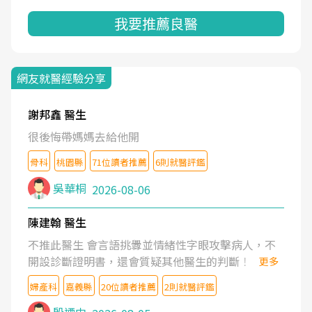
我要推薦良醫
網友就醫經驗分享
謝邦鑫 醫生
很後悔帶媽媽去給他開
骨科
桃園縣
71位讀者推薦
6則就醫評鑑
吳華桐
2026-08-06
陳建翰 醫生
不推此醫生 會言語挑釁並情緒性字眼攻擊病人，不
開設診斷證明書，還會質疑其他醫生的判斷！
更多
婦產科
嘉義縣
20位讀者推薦
2則就醫評鑑