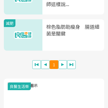
師這樣說...
減肥
棕色脂肪助瘦身 腸道細
菌是關鍵
1
我與健康韌性的距離