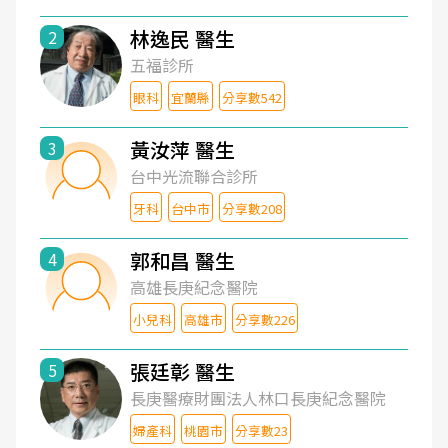
林逸民 醫生
2
五福診所
眼科
宜蘭縣
分享數542
黃汝萍 醫生
3
台中光流聯合診所
牙科
台中市
分享數208
郭和昌 醫生
4
高雄長庚紀念醫院
小兒科
高雄市
分享數226
張廷彰 醫生
5
長庚醫療財團法人林口長庚紀念醫院
婦產科
桃園市
分享數23