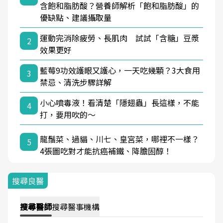
含飽和脂肪酸？營養師解析「飽和脂肪酸」的
優缺點、建議攝取量
運動完消除疲勞、長肌肉 試試「含糖」豆漿
2
效果更好
藍莓9功效護眼又護心，一天吃幾顆？3大食用
3
禁忌、清洗步驟詳解
小心噴毒液！看清楚「隱翅蟲」長這樣，不能
4
打，要用吹的～
龍鬚菜、過貓、川七、皇宮菜，哪裡不一樣？
5
4張圖吃對才能抗癌補鐵、降膽固醇！
搜尋良醫
搜尋
醫師
搜尋
醫事機構