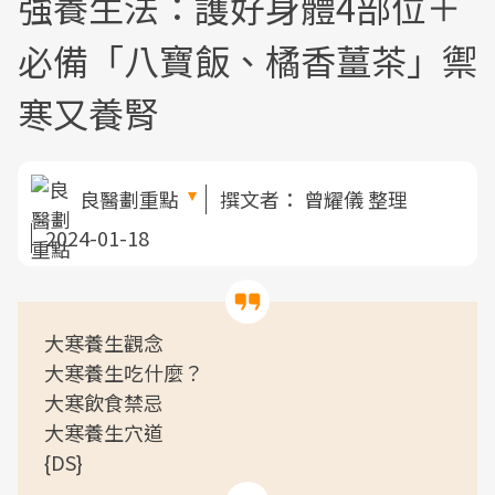
強養生法：護好身體4部位＋
必備「八寶飯、橘香薑茶」禦
寒又養腎
良醫劃重點
撰文者：
曾耀儀 整理
2024-01-18
大寒養生觀念
大寒養生吃什麼？
大寒飲食禁忌
大寒養生穴道
{DS}