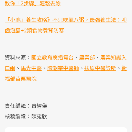
教你「2步驟」輕鬆去除
「小寒」養生攻略》不只吃臘八粥，最強養生法：叩
齒泡腳+2類食物養腎防寒
資料來源：
國立教育廣播電台
、
農業部
、
農業知識入
口網
、
馬光中醫
、
陳潮宗中醫師
、
扶原中醫診所
、
衛
福部苗栗醫院
責任編輯：曾耀儀
核稿編輯：陳宛欣