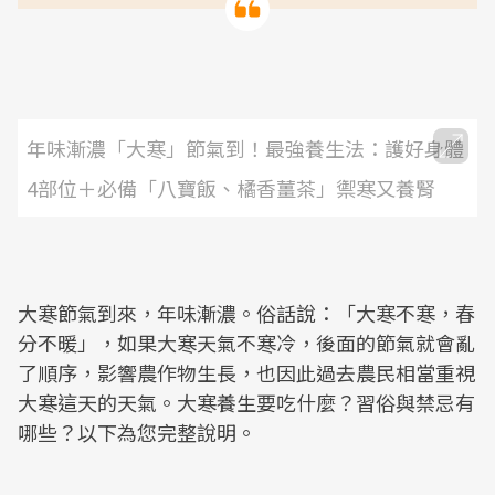
年味漸濃「大寒」節氣到！最強養生法：護好身體
4部位＋必備「八寶飯、橘香薑茶」禦寒又養腎
大寒節氣到來，年味漸濃。俗話說：「大寒不寒，春
分不暖」，如果大寒天氣不寒冷，後面的節氣就會亂
了順序，影響農作物生長，也因此過去農民相當重視
大寒這天的天氣。大寒養生要吃什麼？習俗與禁忌有
哪些？以下為您完整說明。