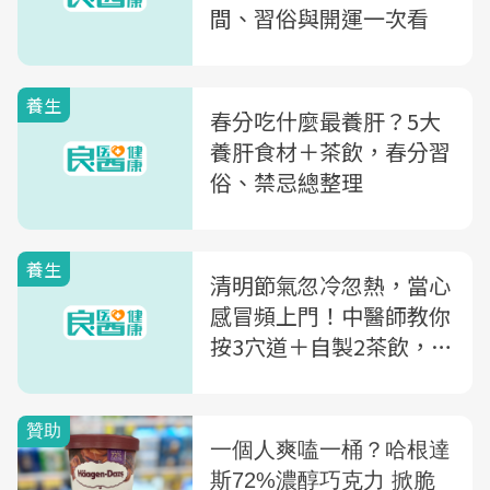
間、習俗與開運一次看
養生
春分吃什麼最養肝？5大
養肝食材＋茶飲，春分習
俗、禁忌總整理
養生
清明節氣忽冷忽熱，當心
感冒頻上門！中醫師教你
按3穴道＋自製2茶飲，增
強免疫力又養肝