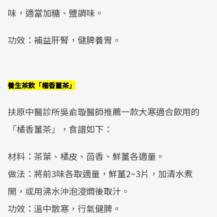
味，適當加糖、鹽調味。
功效：補益肝腎，健脾養胃。
養生茶飲「橘香薑茶」
扶原中醫診所吳俞璇醫師推薦一款大寒適合飲用的
「橘香薑茶」，食譜如下：
材料：茶葉、橘皮、茴香、鮮薑各適量。
做法：將前3味各取適量，鮮薑2~3片，加清水煮
開，或用沸水沖泡浸燜後取汁。
功效：溫中散寒，行氣健脾。