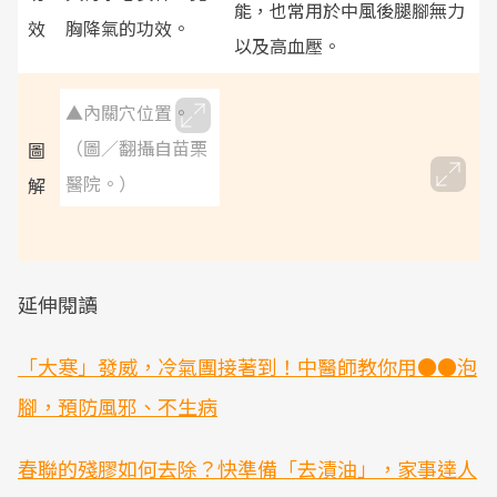
能，也常用於中風後腿腳無力
效
胸降氣的功效。
以及高血壓。
▲內關穴位置。
（圖／翻攝自苗栗
圖
醫院。）
解
延伸閱讀
「大寒」發威，冷氣團接著到！中醫師教你用●●泡
腳，預防風邪、不生病
春聯的殘膠如何去除？快準備「去漬油」，家事達人