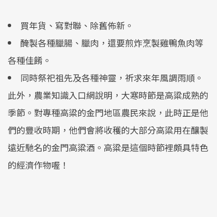
買年貨、寫對聯、除舊佈新。
醃製各種臘腸、臘肉，還要煎炸烹製雞鴨魚肉等
各種佳餚。
同時祭祀祖先及各種神靈，祈求來年風調雨順。
此外，農業知識入口網說明，大寒時節是高粱成熟的
季節。對專種高粱的金門地區農民來說，此時正是他
們的豐收時期，他們會將收穫的大部分高粱用在釀製
遠近馳名的金門高粱酒。高粱是這個時節裡頗具特色
的經濟作物喔！