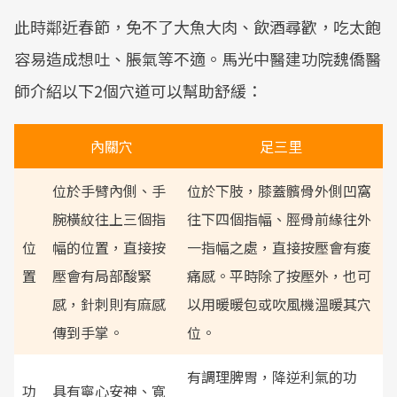
此時鄰近春節，免不了大魚大肉、飲酒尋歡，吃太飽
容易造成想吐、脹氣等不適。馬光中醫建功院魏僑醫
師介紹以下2個穴道可以幫助舒緩：
內關穴
足三里
位於手臂內側、手
位於下肢，膝蓋髕骨外側凹窩
腕橫紋往上三個指
往下四個指幅、脛骨前緣往外
位
幅的位置，直接按
一指幅之處，直接按壓會有痠
置
壓會有局部酸緊
痛感。平時除了按壓外，也可
感，針刺則有麻感
以用暖暖包或吹風機溫暖其穴
傳到手掌。
位。
有調理脾胃，降逆利氣的功
功
具有寧心安神、寬