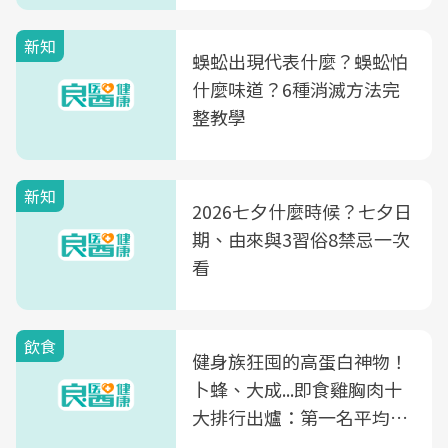
新知
蜈蚣出現代表什麼？蜈蚣怕
什麼味道？6種消滅方法完
整教學
新知
2026七夕什麼時候？七夕日
期、由來與3習俗8禁忌一次
看
飲食
健身族狂囤的高蛋白神物！
卜蜂、大成...即食雞胸肉十
大排行出爐：第一名平均一
片不到50元