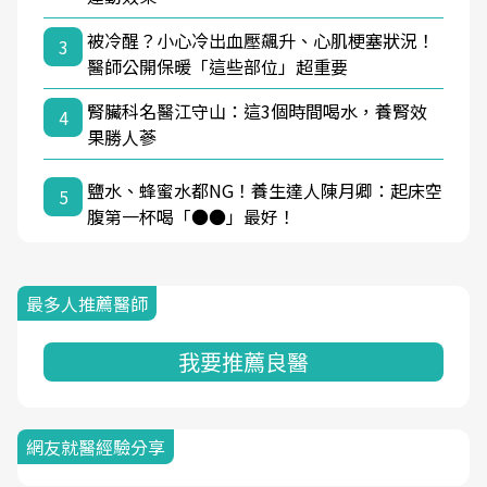
被冷醒？小心冷出血壓飆升、心肌梗塞狀況！
3
醫師公開保暖「這些部位」超重要
腎臟科名醫江守山：這3個時間喝水，養腎效
4
果勝人蔘
鹽水、蜂蜜水都NG！養生達人陳月卿：起床空
5
腹第一杯喝「●●」最好！
最多人推薦醫師
我要推薦良醫
網友就醫經驗分享