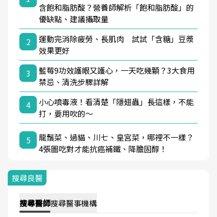
含飽和脂肪酸？營養師解析「飽和脂肪酸」的
優缺點、建議攝取量
運動完消除疲勞、長肌肉 試試「含糖」豆漿
2
效果更好
藍莓9功效護眼又護心，一天吃幾顆？3大食用
3
禁忌、清洗步驟詳解
小心噴毒液！看清楚「隱翅蟲」長這樣，不能
4
打，要用吹的～
龍鬚菜、過貓、川七、皇宮菜，哪裡不一樣？
5
4張圖吃對才能抗癌補鐵、降膽固醇！
搜尋良醫
搜尋
醫師
搜尋
醫事機構