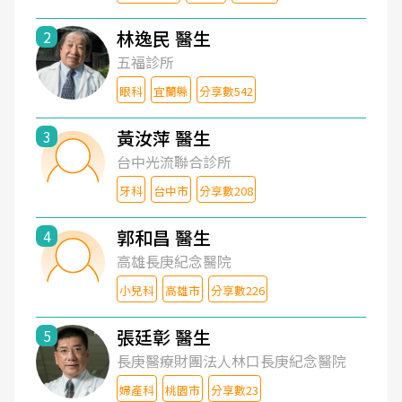
林逸民 醫生
2
五福診所
眼科
宜蘭縣
分享數542
黃汝萍 醫生
3
台中光流聯合診所
牙科
台中市
分享數208
郭和昌 醫生
4
高雄長庚紀念醫院
小兒科
高雄市
分享數226
張廷彰 醫生
5
長庚醫療財團法人林口長庚紀念醫院
婦產科
桃園市
分享數23