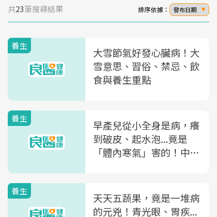
共
23
筆搜尋結果
排序依據：
發布日期
養生
大雪節氣好發心臟病！大
雪意思、習俗、禁忌、飲
食與養生重點
養生
早產兒從小全身是病，癢
到破皮、起水泡...竟是
「體內寒氣」害的！中醫
師公開4招「免吃藥排寒
妙方」化解體內毒素
養生
天天五蔬果，竟是一堆病
的元兇！青光眼、胃疾...