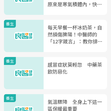
原來是寒氣積體內，快靠
中醫的「12字箴言」排出
體內陳年寒氣
養生
每天早餐一杯冰奶茶，自
然損傷脾陽！中醫師的
「12字箴言」：教你排出
體內陳年寒氣
養生
感冒症狀莫輕忽 中藥茶
飲防惡化
養生
氣溫驟降 全身上下這一
區保暖最重要