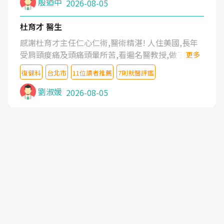
殷迺中
2026-08-05
杜育才 醫生
感謝杜育才主任仁心仁術,醫術精湛! 人住美國,長年
受肩頸痠痛及頭痛頭暈所苦,看遍名醫教授,做了各種
更多
檢查,也嘗試過西醫打針,中醫針灸及物理徒手治療都
復健科
台北市
11位讀者推薦
7則就醫評鑑
沒有用,後來連吃到嗎啡類止痛藥都效果有限,只是壓
症狀,沒多久就痛起來,多年失眠嚴重影響生活品質.
劉淑媛
2026-08-05
台灣親友介紹忠孝醫院杜育才主任是頸頭症候群專
家,上網搜尋杜主任相關文章新聞跟網路評價之後,下
定決心飛回台北找杜醫師診治. 杜主任的乾針跟增生
治療真的很厲害,第一次乾針就覺得整個肩頸鬆開,回
家特別好睡,經過幾次治療,長年頑疾已經好了大半,杜
主任除了打針超厲害,還會一直交代要改善姿勢跟好
好做運動,看診態度親切溫暖,真的是不可多得的良醫,
大力推荐!