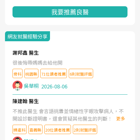
我要推薦良醫
網友就醫經驗分享
謝邦鑫 醫生
很後悔帶媽媽去給他開
骨科
桃園縣
71位讀者推薦
6則就醫評鑑
吳華桐
2026-08-06
陳建翰 醫生
不推此醫生 會言語挑釁並情緒性字眼攻擊病人，不
開設診斷證明書，還會質疑其他醫生的判斷！
更多
婦產科
嘉義縣
20位讀者推薦
2則就醫評鑑