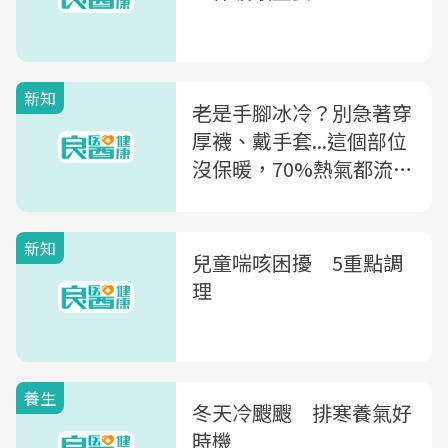
新知
老是手腳冰冷？別急著穿
厚襪、戴手套...這個部位
沒保暖，70%熱氣都流失
了！
新知
兒童喘咳困擾 5重點調
理
養生
冬天冷颼颼 排寒養氣好
時機