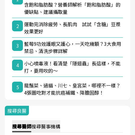
含飽和脂肪酸？營養師解析「飽和脂肪酸」的
優缺點、建議攝取量
運動完消除疲勞、長肌肉 試試「含糖」豆漿
2
效果更好
藍莓9功效護眼又護心，一天吃幾顆？3大食用
3
禁忌、清洗步驟詳解
小心噴毒液！看清楚「隱翅蟲」長這樣，不能
4
打，要用吹的～
龍鬚菜、過貓、川七、皇宮菜，哪裡不一樣？
5
4張圖吃對才能抗癌補鐵、降膽固醇！
搜尋良醫
搜尋
醫師
搜尋
醫事機構