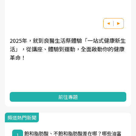
2025年，就到良醫生活祭體驗「一站式健康新生
良醫
活」，從講座、體驗到運動，全面啟動你的健康
學觀
革命！
知，
前往專題
頻道熱門新聞
飽和脂肪酸、不飽和脂肪酸差在哪？哪些油富
1