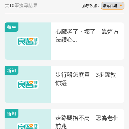
共
10
筆搜尋結果
排序依據：
發布日期
養生
心臟老了、壞了 靠這方
法護心...
新知
步行器怎麼買 3步驟教
你選
新知
走路腿抬不高 恐為老化
前兆