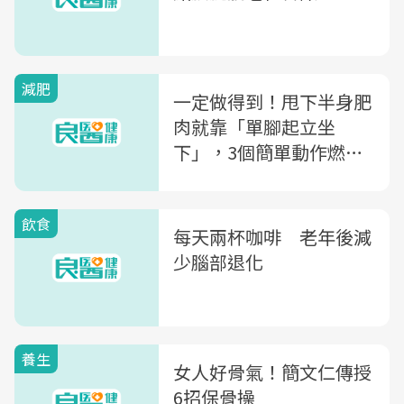
減肥
一定做得到！甩下半身肥
肉就靠「單腳起立坐
下」，3個簡單動作燃燒
熱量
飲食
每天兩杯咖啡 老年後減
少腦部退化
養生
女人好骨氣！簡文仁傳授
6招保骨操