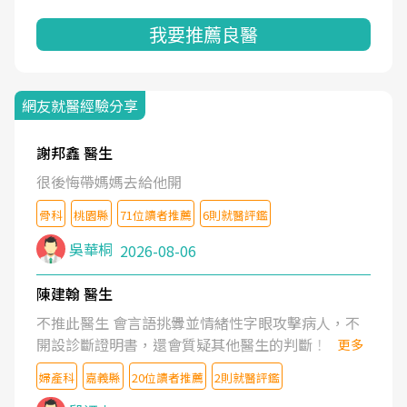
我要推薦良醫
網友就醫經驗分享
謝邦鑫 醫生
很後悔帶媽媽去給他開
骨科
桃園縣
71位讀者推薦
6則就醫評鑑
吳華桐
2026-08-06
陳建翰 醫生
不推此醫生 會言語挑釁並情緒性字眼攻擊病人，不
開設診斷證明書，還會質疑其他醫生的判斷！
更多
婦產科
嘉義縣
20位讀者推薦
2則就醫評鑑