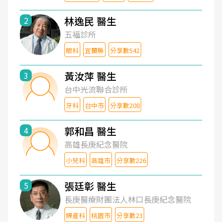
林逸民 醫生
2
五福診所
眼科
宜蘭縣
分享數542
黃汝萍 醫生
3
台中光流聯合診所
牙科
台中市
分享數208
郭和昌 醫生
4
高雄長庚紀念醫院
小兒科
高雄市
分享數226
張廷彰 醫生
5
長庚醫療財團法人林口長庚紀念醫院
婦產科
桃園市
分享數23