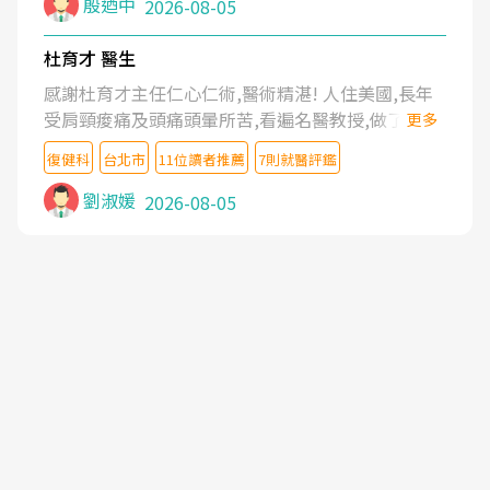
殷迺中
2026-08-05
杜育才 醫生
感謝杜育才主任仁心仁術,醫術精湛! 人住美國,長年
受肩頸痠痛及頭痛頭暈所苦,看遍名醫教授,做了各種
更多
檢查,也嘗試過西醫打針,中醫針灸及物理徒手治療都
復健科
台北市
11位讀者推薦
7則就醫評鑑
沒有用,後來連吃到嗎啡類止痛藥都效果有限,只是壓
症狀,沒多久就痛起來,多年失眠嚴重影響生活品質.
劉淑媛
2026-08-05
台灣親友介紹忠孝醫院杜育才主任是頸頭症候群專
家,上網搜尋杜主任相關文章新聞跟網路評價之後,下
定決心飛回台北找杜醫師診治. 杜主任的乾針跟增生
治療真的很厲害,第一次乾針就覺得整個肩頸鬆開,回
家特別好睡,經過幾次治療,長年頑疾已經好了大半,杜
主任除了打針超厲害,還會一直交代要改善姿勢跟好
好做運動,看診態度親切溫暖,真的是不可多得的良醫,
大力推荐!