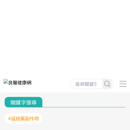
關鍵字搜尋
#延經藥副作用