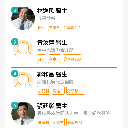
林逸民 醫生
2
五福診所
眼科
宜蘭縣
分享數542
黃汝萍 醫生
3
台中光流聯合診所
牙科
台中市
分享數208
郭和昌 醫生
4
高雄長庚紀念醫院
小兒科
高雄市
分享數226
張廷彰 醫生
5
長庚醫療財團法人林口長庚紀念醫院
婦產科
桃園市
分享數23