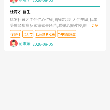
2026-08-05
杜育才 醫生
感謝杜育才主任仁心仁術,醫術精湛! 人住美國,長年
受肩頸痠痛及頭痛頭暈所苦,看遍名醫教授,做了各種
更多
檢查,也嘗試過西醫打針,中醫針灸及物理徒手治療都
復健科
台北市
11位讀者推薦
7則就醫評鑑
沒有用,後來連吃到嗎啡類止痛藥都效果有限,只是壓
症狀,沒多久就痛起來,多年失眠嚴重影響生活品質.
劉淑媛
2026-08-05
台灣親友介紹忠孝醫院杜育才主任是頸頭症候群專
家,上網搜尋杜主任相關文章新聞跟網路評價之後,下
定決心飛回台北找杜醫師診治. 杜主任的乾針跟增生
治療真的很厲害,第一次乾針就覺得整個肩頸鬆開,回
家特別好睡,經過幾次治療,長年頑疾已經好了大半,杜
主任除了打針超厲害,還會一直交代要改善姿勢跟好
好做運動,看診態度親切溫暖,真的是不可多得的良醫,
大力推荐!