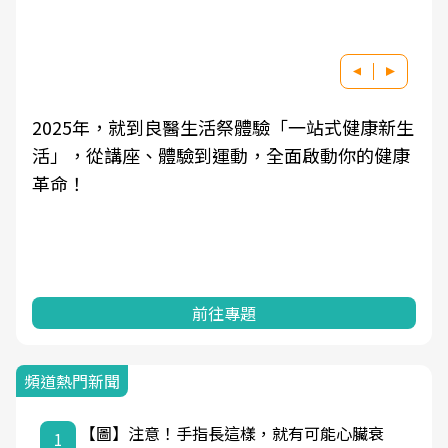
祭體驗「一站式健康新生
良醫健康網從「換季的身體變
動，全面啟動你的健康
學觀點與日常感受的對話，建
知，進而引導實際的改善行動
專題
前往專題
頻道熱門新聞
【圖】注意！手指長這樣，就有可能心臟衰
1