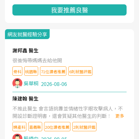
我要推薦良醫
網友就醫經驗分享
謝邦鑫 醫生
很後悔帶媽媽去給他開
骨科
桃園縣
71位讀者推薦
6則就醫評鑑
吳華桐
2026-08-06
陳建翰 醫生
不推此醫生 會言語挑釁並情緒性字眼攻擊病人，不
開設診斷證明書，還會質疑其他醫生的判斷！
更多
婦產科
嘉義縣
20位讀者推薦
2則就醫評鑑
殷迺中