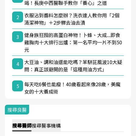
竭！長庚中西醫聯手教你「養心」之道
衣服沾到醬料怎麼辦？洗衣達人教你用「2個
2
清潔神物」＋2步驟去油去漬
健身族狂囤的高蛋白神物！卜蜂、大成...即食
3
雞胸肉十大排行出爐：第一名平均一片不到50
元
大豆油、調和油還能吃嗎？苯駢芘風波10大疑
4
問：真正該避開的是「這種用油方式」
每天吃6餐也能瘦！40歲看起來像28歲，美魔
5
女的十大養成術
搜尋良醫
搜尋
醫師
搜尋
醫事機構