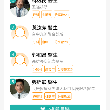
林逸民 醫生
五福診所
眼科
宜蘭縣
分享數542
黃汝萍 醫生
3
台中光流聯合診所
牙科
台中市
分享數208
郭和昌 醫生
4
高雄長庚紀念醫院
小兒科
高雄市
分享數226
張廷彰 醫生
5
長庚醫療財團法人林口長庚紀念醫院
婦產科
桃園市
分享數23
我要推薦良醫