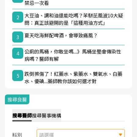
禁忌一次看
大豆油、調和油還能吃嗎？苯駢芘風波10大疑
2
問：真正該避開的是「這種用油方式」
夏天吃海鮮配啤酒，會導致痛風？
3
公廁的馬桶，你敢坐嗎...》馬桶坐墊會傳染性
4
病嗎？醫師有解
跌倒擦傷了！紅藥水、紫藥水、雙氧水、白藥
5
水、優碘...藥師教你該如何選才對
搜尋良醫
搜尋
醫師
搜尋
醫事機構
科別
請選擇