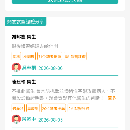
網友就醫經驗分享
謝邦鑫 醫生
很後悔帶媽媽去給他開
骨科
桃園縣
71位讀者推薦
6則就醫評鑑
吳華桐
2026-08-06
陳建翰 醫生
不推此醫生 會言語挑釁並情緒性字眼攻擊病人，不
開設診斷證明書，還會質疑其他醫生的判斷！
更多
婦產科
嘉義縣
20位讀者推薦
2則就醫評鑑
殷迺中
2026-08-05