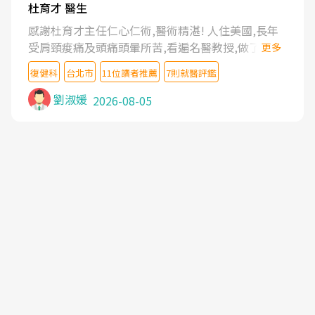
杜育才 醫生
感謝杜育才主任仁心仁術,醫術精湛! 人住美國,長年
受肩頸痠痛及頭痛頭暈所苦,看遍名醫教授,做了各種
更多
檢查,也嘗試過西醫打針,中醫針灸及物理徒手治療都
復健科
台北市
11位讀者推薦
7則就醫評鑑
沒有用,後來連吃到嗎啡類止痛藥都效果有限,只是壓
症狀,沒多久就痛起來,多年失眠嚴重影響生活品質.
劉淑媛
2026-08-05
台灣親友介紹忠孝醫院杜育才主任是頸頭症候群專
家,上網搜尋杜主任相關文章新聞跟網路評價之後,下
定決心飛回台北找杜醫師診治. 杜主任的乾針跟增生
治療真的很厲害,第一次乾針就覺得整個肩頸鬆開,回
家特別好睡,經過幾次治療,長年頑疾已經好了大半,杜
主任除了打針超厲害,還會一直交代要改善姿勢跟好
好做運動,看診態度親切溫暖,真的是不可多得的良醫,
大力推荐!