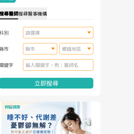
搜尋
醫師
搜尋
醫事機構
科別
請選擇
縣市
縣市
鄉鎮地區
關鍵字
立即搜尋