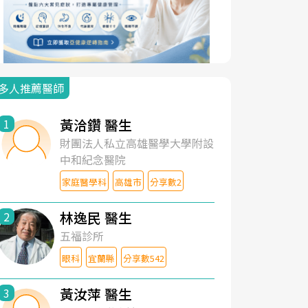
多人推薦醫師
黃洽鑽 醫生
1
財團法人私立高雄醫學大學附設
中和紀念醫院
家庭醫學科
高雄市
分享數2
林逸民 醫生
2
五福診所
眼科
宜蘭縣
分享數542
黃汝萍 醫生
3