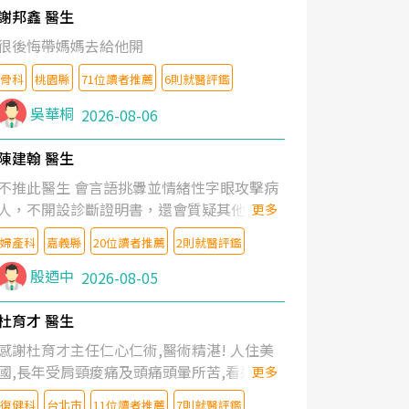
謝邦鑫 醫生
很後悔帶媽媽去給他開
骨科
桃園縣
71位讀者推薦
6則就醫評鑑
吳華桐
2026-08-06
陳建翰 醫生
不推此醫生 會言語挑釁並情緒性字眼攻擊病
人，不開設診斷證明書，還會質疑其他醫生
更多
的判斷！
婦產科
嘉義縣
20位讀者推薦
2則就醫評鑑
殷迺中
2026-08-05
杜育才 醫生
感謝杜育才主任仁心仁術,醫術精湛! 人住美
國,長年受肩頸痠痛及頭痛頭暈所苦,看遍名醫
更多
教授,做了各種檢查,也嘗試過西醫打針,中醫
復健科
台北市
11位讀者推薦
7則就醫評鑑