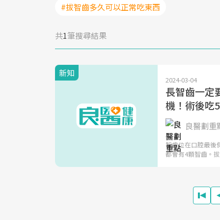
#拔智齒多久可以正常吃東西
共
1
筆搜尋結果
新知
2024-03-04
長智齒一定
機！術後吃
良醫劃重
智齒位在口腔最後
都會有4顆智齒。