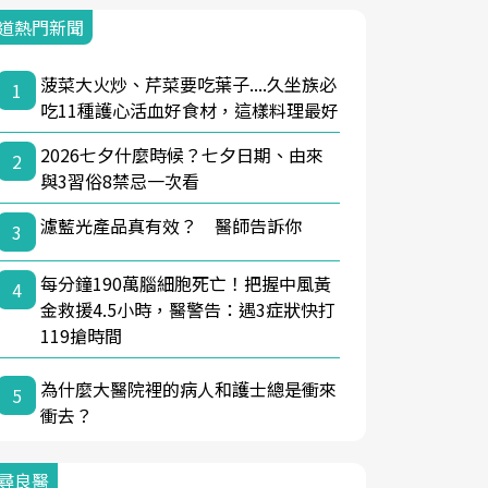
道熱門新聞
菠菜大火炒、芹菜要吃葉子....久坐族必
1
吃11種護心活血好食材，這樣料理最好
2026七夕什麼時候？七夕日期、由來
2
與3習俗8禁忌一次看
濾藍光產品真有效？ 醫師告訴你
3
每分鐘190萬腦細胞死亡！把握中風黃
4
金救援4.5小時，醫警告：遇3症狀快打
119搶時間
為什麼大醫院裡的病人和護士總是衝來
5
衝去？
尋良醫