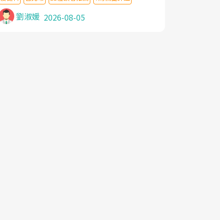
針灸及物理徒手治療都沒有用,後來連吃到嗎
啡類止痛藥都效果有限,只是壓症狀,沒多久就
劉淑媛
2026-08-05
痛起來,多年失眠嚴重影響生活品質. 台灣親
友介紹忠孝醫院杜育才主任是頸頭症候群專
家,上網搜尋杜主任相關文章新聞跟網路評價
之後,下定決心飛回台北找杜醫師診治. 杜主
任的乾針跟增生治療真的很厲害,第一次乾針
就覺得整個肩頸鬆開,回家特別好睡,經過幾次
治療,長年頑疾已經好了大半,杜主任除了打針
超厲害,還會一直交代要改善姿勢跟好好做運
動,看診態度親切溫暖,真的是不可多得的良
醫,大力推荐!