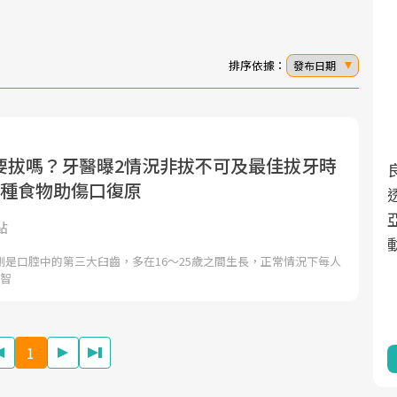
排序依據：
發布日期
要拔嗎？牙醫曝2情況非拔不可及最佳拔牙時
面對超高齡社會的浪潮，台灣正在快速邁
2025年，就到良醫生活祭體驗「一站式健
5種食物助傷口復原
向「健康照護」的新時代。隨著國家政策
康新生活」，從講座、體驗到運動，全面
如「健康台灣推動委員會」與「長照3.0」
啟動你的健康革命！
點
的推進，「預防醫學」已成全民關注的核
側是口腔中的第三大臼齒，多在16～25歲之間生長，正常情況下每人
心議題。然而，健檢不只是醫療院所的服
拔智
務，更是民眾了解自身健康狀況、啟動健
康管理的重要起點。
1
前往專題
前往專題