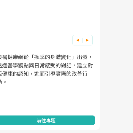
良醫健康網從「換季的身體變化」出發，
根據不同性
因應超高齡
透過醫學觀點與日常感受的對話，建立對
在、未來的
「2025
亞健康的認知，進而引導實際的改善行
知道該如何
促進為目的
動。
健康的關鍵
分析進行全
灣健康促進
前往專題