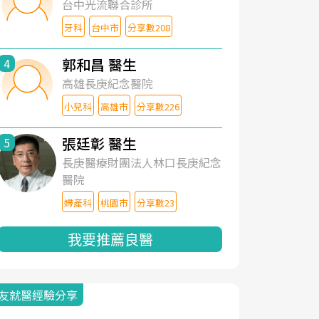
台中光流聯合診所
牙科
台中市
分享數208
郭和昌 醫生
4
高雄長庚紀念醫院
小兒科
高雄市
分享數226
張廷彰 醫生
5
長庚醫療財團法人林口長庚紀念
醫院
婦產科
桃園市
分享數23
我要推薦良醫
友就醫經驗分享