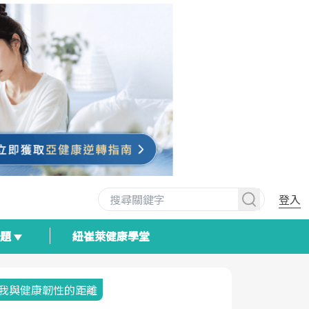
登入
專題
紐崔萊健康學堂
我與健康韌性的距離
荷爾蒙時光
2025健檢