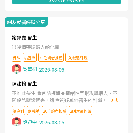
網友就醫經驗分享
謝邦鑫 醫生
很後悔帶媽媽去給他開
骨科
桃園縣
71位讀者推薦
6則就醫評鑑
吳華桐
2026-08-06
陳建翰 醫生
不推此醫生 會言語挑釁並情緒性字眼攻擊病人，不
開設診斷證明書，還會質疑其他醫生的判斷！
更多
婦產科
嘉義縣
20位讀者推薦
2則就醫評鑑
殷迺中
2026-08-05