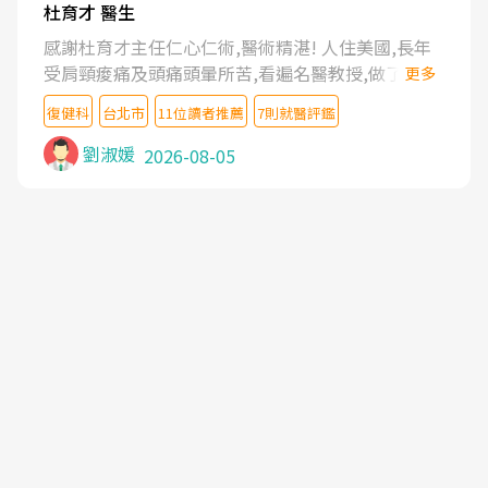
杜育才 醫生
感謝杜育才主任仁心仁術,醫術精湛! 人住美國,長年
受肩頸痠痛及頭痛頭暈所苦,看遍名醫教授,做了各種
更多
檢查,也嘗試過西醫打針,中醫針灸及物理徒手治療都
復健科
台北市
11位讀者推薦
7則就醫評鑑
沒有用,後來連吃到嗎啡類止痛藥都效果有限,只是壓
症狀,沒多久就痛起來,多年失眠嚴重影響生活品質.
劉淑媛
2026-08-05
台灣親友介紹忠孝醫院杜育才主任是頸頭症候群專
家,上網搜尋杜主任相關文章新聞跟網路評價之後,下
定決心飛回台北找杜醫師診治. 杜主任的乾針跟增生
治療真的很厲害,第一次乾針就覺得整個肩頸鬆開,回
家特別好睡,經過幾次治療,長年頑疾已經好了大半,杜
主任除了打針超厲害,還會一直交代要改善姿勢跟好
好做運動,看診態度親切溫暖,真的是不可多得的良醫,
大力推荐!