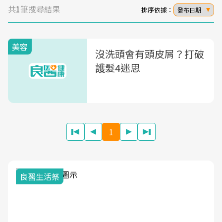
共
1
筆搜尋結果
排序依據：
發布日期
美容
沒洗頭會有頭皮屑？打破
護髮4迷思
1
良醫生活祭