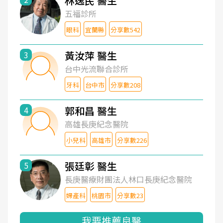
林逸民 醫生
五福診所
眼科
宜蘭縣
分享數542
黃汝萍 醫生
3
台中光流聯合診所
牙科
台中市
分享數208
郭和昌 醫生
4
高雄長庚紀念醫院
小兒科
高雄市
分享數226
張廷彰 醫生
5
長庚醫療財團法人林口長庚紀念醫院
婦產科
桃園市
分享數23
我要推薦良醫