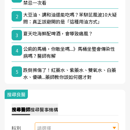
禁忌一次看
大豆油、調和油還能吃嗎？苯駢芘風波10大疑
2
問：真正該避開的是「這種用油方式」
夏天吃海鮮配啤酒，會導致痛風？
3
公廁的馬桶，你敢坐嗎...》馬桶坐墊會傳染性
4
病嗎？醫師有解
跌倒擦傷了！紅藥水、紫藥水、雙氧水、白藥
5
水、優碘...藥師教你該如何選才對
搜尋良醫
搜尋
醫師
搜尋
醫事機構
科別
請選擇