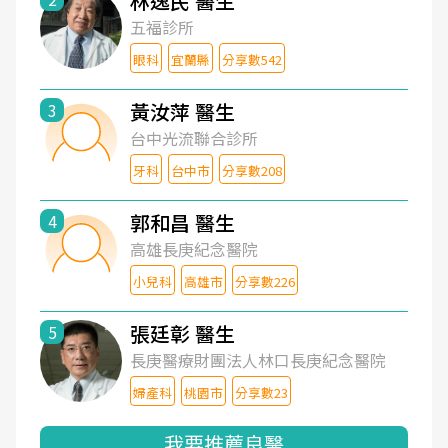
林逸民 醫生
五福診所
眼科
宜蘭縣
分享數542
黃汝萍 醫生
3
台中光流聯合診所
牙科
台中市
分享數208
郭和昌 醫生
4
高雄長庚紀念醫院
小兒科
高雄市
分享數226
張廷彰 醫生
5
長庚醫療財團法人林口長庚紀念醫院
婦產科
桃園市
分享數23
我要推薦良醫