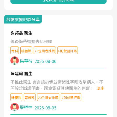
網友就醫經驗分享
謝邦鑫 醫生
很後悔帶媽媽去給他開
骨科
桃園縣
71位讀者推薦
6則就醫評鑑
吳華桐
2026-08-06
陳建翰 醫生
不推此醫生 會言語挑釁並情緒性字眼攻擊病人，不
開設診斷證明書，還會質疑其他醫生的判斷！
更多
婦產科
嘉義縣
20位讀者推薦
2則就醫評鑑
殷迺中
2026-08-05