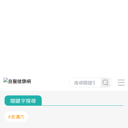
關鍵字搜尋
#支溝穴