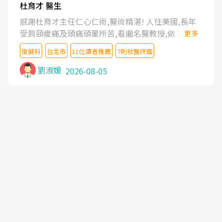
杜育才 醫生
感謝杜育才主任仁心仁術,醫術精湛! 人住美國,長年
受肩頸痠痛及頭痛頭暈所苦,看遍名醫教授,做了各種
更多
檢查,也嘗試過西醫打針,中醫針灸及物理徒手治療都
復健科
台北市
11位讀者推薦
7則就醫評鑑
沒有用,後來連吃到嗎啡類止痛藥都效果有限,只是壓
症狀,沒多久就痛起來,多年失眠嚴重影響生活品質.
劉淑媛
2026-08-05
台灣親友介紹忠孝醫院杜育才主任是頸頭症候群專
家,上網搜尋杜主任相關文章新聞跟網路評價之後,下
定決心飛回台北找杜醫師診治. 杜主任的乾針跟增生
治療真的很厲害,第一次乾針就覺得整個肩頸鬆開,回
家特別好睡,經過幾次治療,長年頑疾已經好了大半,杜
主任除了打針超厲害,還會一直交代要改善姿勢跟好
好做運動,看診態度親切溫暖,真的是不可多得的良醫,
大力推荐!