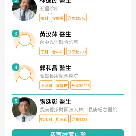
林逸民 醫生
五福診所
眼科
宜蘭縣
分享數542
黃汝萍 醫生
3
台中光流聯合診所
牙科
台中市
分享數208
郭和昌 醫生
4
高雄長庚紀念醫院
小兒科
高雄市
分享數226
張廷彰 醫生
5
長庚醫療財團法人林口長庚紀念醫院
婦產科
桃園市
分享數23
我要推薦良醫