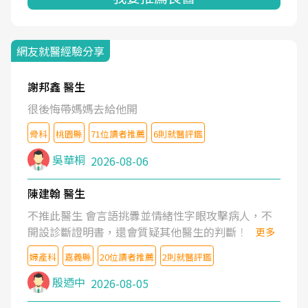
網友就醫經驗分享
謝邦鑫 醫生
很後悔帶媽媽去給他開
骨科
桃園縣
71位讀者推薦
6則就醫評鑑
吳華桐
2026-08-06
陳建翰 醫生
不推此醫生 會言語挑釁並情緒性字眼攻擊病人，不
開設診斷證明書，還會質疑其他醫生的判斷！
更多
婦產科
嘉義縣
20位讀者推薦
2則就醫評鑑
殷迺中
2026-08-05