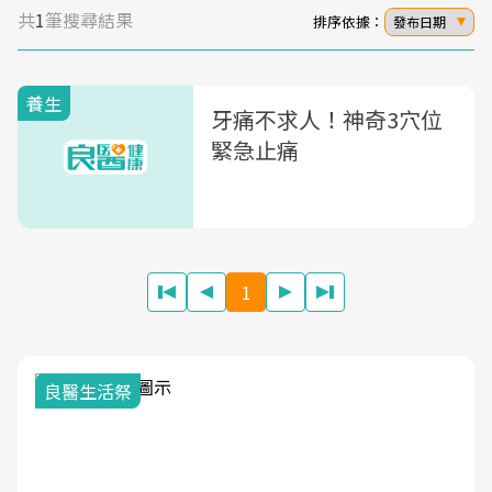
共
1
筆搜尋結果
排序依據：
發布日期
養生
牙痛不求人！神奇3穴位
緊急止痛
1
良醫生活祭