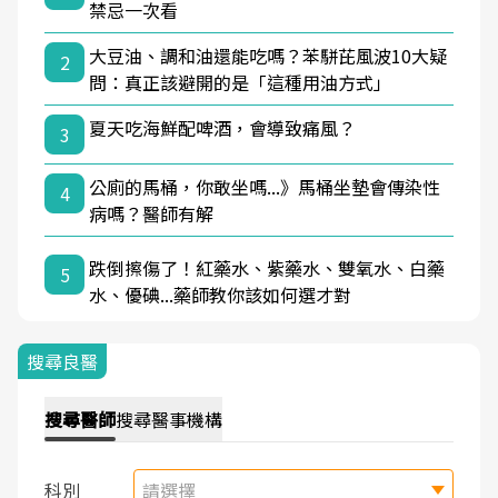
禁忌一次看
大豆油、調和油還能吃嗎？苯駢芘風波10大疑
2
問：真正該避開的是「這種用油方式」
夏天吃海鮮配啤酒，會導致痛風？
3
公廁的馬桶，你敢坐嗎...》馬桶坐墊會傳染性
4
病嗎？醫師有解
跌倒擦傷了！紅藥水、紫藥水、雙氧水、白藥
5
水、優碘...藥師教你該如何選才對
搜尋良醫
搜尋
醫師
搜尋
醫事機構
科別
請選擇