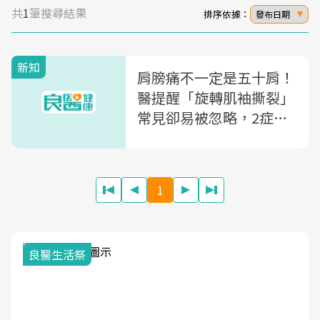
共
1
筆搜尋結果
排序依據：
發布日期
新知
肩膀痛不一定是五十肩！
醫提醒「旋轉肌袖撕裂」
常見卻易被忽略，2症狀
超過2週應就醫
1
良醫生活祭