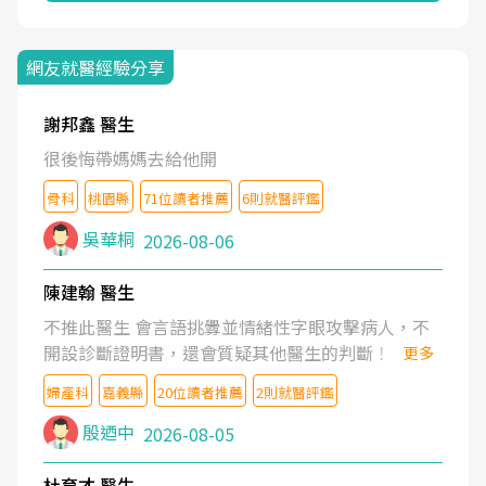
網友就醫經驗分享
謝邦鑫 醫生
很後悔帶媽媽去給他開
骨科
桃園縣
71位讀者推薦
6則就醫評鑑
吳華桐
2026-08-06
陳建翰 醫生
不推此醫生 會言語挑釁並情緒性字眼攻擊病人，不
開設診斷證明書，還會質疑其他醫生的判斷！
更多
婦產科
嘉義縣
20位讀者推薦
2則就醫評鑑
殷迺中
2026-08-05
杜育才 醫生