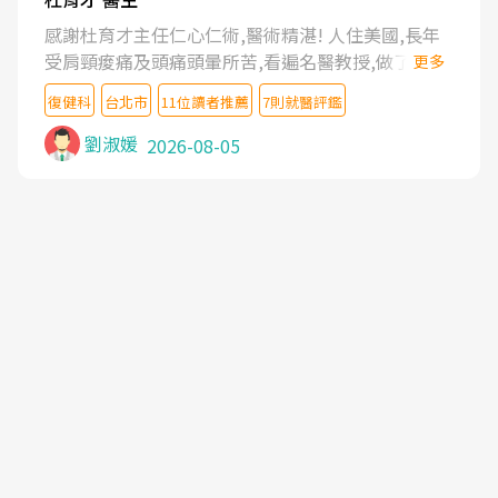
感謝杜育才主任仁心仁術,醫術精湛! 人住美國,長年
受肩頸痠痛及頭痛頭暈所苦,看遍名醫教授,做了各種
更多
檢查,也嘗試過西醫打針,中醫針灸及物理徒手治療都
復健科
台北市
11位讀者推薦
7則就醫評鑑
沒有用,後來連吃到嗎啡類止痛藥都效果有限,只是壓
症狀,沒多久就痛起來,多年失眠嚴重影響生活品質.
劉淑媛
2026-08-05
台灣親友介紹忠孝醫院杜育才主任是頸頭症候群專
家,上網搜尋杜主任相關文章新聞跟網路評價之後,下
定決心飛回台北找杜醫師診治. 杜主任的乾針跟增生
治療真的很厲害,第一次乾針就覺得整個肩頸鬆開,回
家特別好睡,經過幾次治療,長年頑疾已經好了大半,杜
主任除了打針超厲害,還會一直交代要改善姿勢跟好
好做運動,看診態度親切溫暖,真的是不可多得的良醫,
大力推荐!