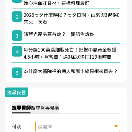
護心活血好食材，這樣料理最好
2026七夕什麼時候？七夕日期、由來與3習俗8
2
禁忌一次看
濾藍光產品真有效？ 醫師告訴你
3
每分鐘190萬腦細胞死亡！把握中風黃金救援
4
4.5小時，醫警告：遇3症狀快打119搶時間
為什麼大醫院裡的病人和護士總是衝來衝去？
5
搜尋良醫
搜尋
醫師
搜尋
醫事機構
科別
請選擇