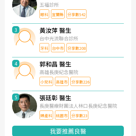
五福診所
眼科
宜蘭縣
分享數542
黃汝萍 醫生
3
台中光流聯合診所
牙科
台中市
分享數208
郭和昌 醫生
4
高雄長庚紀念醫院
小兒科
高雄市
分享數226
張廷彰 醫生
5
長庚醫療財團法人林口長庚紀念醫院
婦產科
桃園市
分享數23
我要推薦良醫