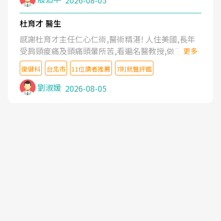
2026-08-05
杜育才 醫生
感謝杜育才主任仁心仁術,醫術精湛! 人住美國,長年
受肩頸痠痛及頭痛頭暈所苦,看遍名醫教授,做了各種
更多
檢查,也嘗試過西醫打針,中醫針灸及物理徒手治療都
復健科
台北市
11位讀者推薦
7則就醫評鑑
沒有用,後來連吃到嗎啡類止痛藥都效果有限,只是壓
症狀,沒多久就痛起來,多年失眠嚴重影響生活品質.
劉淑媛
2026-08-05
台灣親友介紹忠孝醫院杜育才主任是頸頭症候群專
家,上網搜尋杜主任相關文章新聞跟網路評價之後,下
定決心飛回台北找杜醫師診治. 杜主任的乾針跟增生
治療真的很厲害,第一次乾針就覺得整個肩頸鬆開,回
家特別好睡,經過幾次治療,長年頑疾已經好了大半,杜
主任除了打針超厲害,還會一直交代要改善姿勢跟好
好做運動,看診態度親切溫暖,真的是不可多得的良醫,
大力推荐!