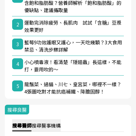
含飽和脂肪酸？營養師解析「飽和脂肪酸」的
優缺點、建議攝取量
運動完消除疲勞、長肌肉 試試「含糖」豆漿
2
效果更好
藍莓9功效護眼又護心，一天吃幾顆？3大食用
3
禁忌、清洗步驟詳解
小心噴毒液！看清楚「隱翅蟲」長這樣，不能
4
打，要用吹的～
龍鬚菜、過貓、川七、皇宮菜，哪裡不一樣？
5
4張圖吃對才能抗癌補鐵、降膽固醇！
搜尋良醫
搜尋
醫師
搜尋
醫事機構