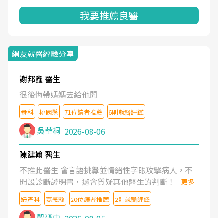
我要推薦良醫
網友就醫經驗分享
謝邦鑫 醫生
很後悔帶媽媽去給他開
骨科
桃園縣
71位讀者推薦
6則就醫評鑑
吳華桐
2026-08-06
陳建翰 醫生
不推此醫生 會言語挑釁並情緒性字眼攻擊病人，不
開設診斷證明書，還會質疑其他醫生的判斷！
更多
婦產科
嘉義縣
20位讀者推薦
2則就醫評鑑
殷迺中