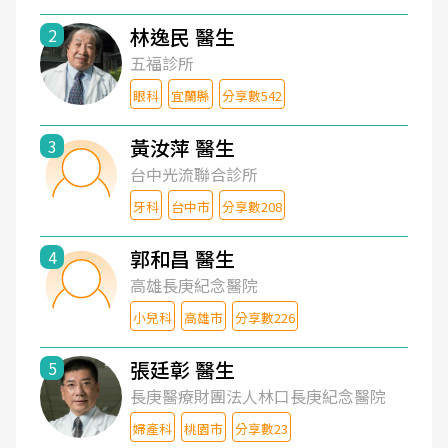
林逸民 醫生
2
五福診所
眼科
宜蘭縣
分享數542
黃汝萍 醫生
3
台中光流聯合診所
牙科
台中市
分享數208
郭和昌 醫生
4
高雄長庚紀念醫院
小兒科
高雄市
分享數226
張廷彰 醫生
5
長庚醫療財團法人林口長庚紀念醫院
婦產科
桃園市
分享數23