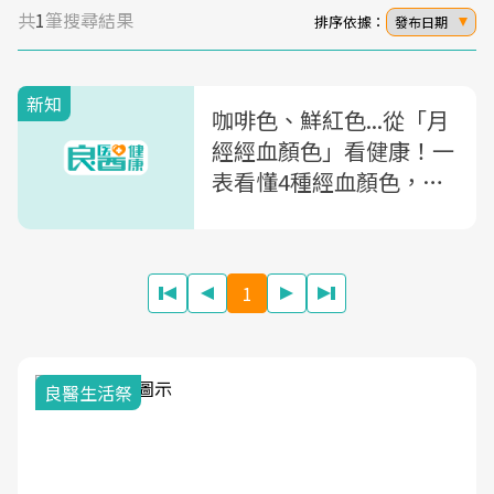
共
1
筆搜尋結果
排序依據：
發布日期
新知
咖啡色、鮮紅色...從「月
經經血顏色」看健康！一
表看懂4種經血顏色，教
你6招經期保養
1
良醫生活祭