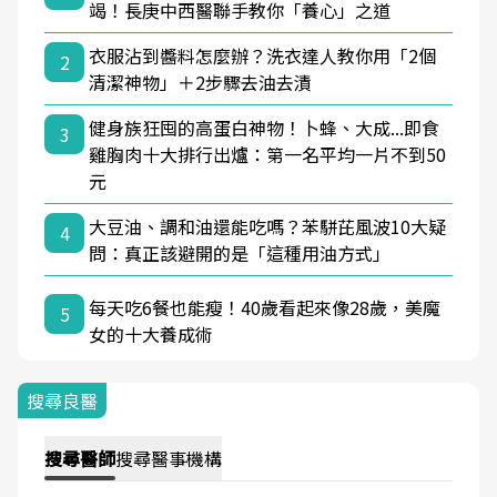
竭！長庚中西醫聯手教你「養心」之道
衣服沾到醬料怎麼辦？洗衣達人教你用「2個
2
清潔神物」＋2步驟去油去漬
健身族狂囤的高蛋白神物！卜蜂、大成...即食
3
雞胸肉十大排行出爐：第一名平均一片不到50
元
大豆油、調和油還能吃嗎？苯駢芘風波10大疑
4
問：真正該避開的是「這種用油方式」
每天吃6餐也能瘦！40歲看起來像28歲，美魔
5
女的十大養成術
搜尋良醫
搜尋
醫師
搜尋
醫事機構