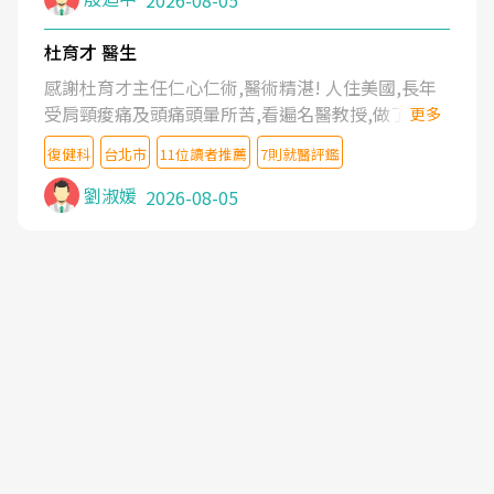
2026-08-05
杜育才 醫生
感謝杜育才主任仁心仁術,醫術精湛! 人住美國,長年
受肩頸痠痛及頭痛頭暈所苦,看遍名醫教授,做了各種
更多
檢查,也嘗試過西醫打針,中醫針灸及物理徒手治療都
復健科
台北市
11位讀者推薦
7則就醫評鑑
沒有用,後來連吃到嗎啡類止痛藥都效果有限,只是壓
症狀,沒多久就痛起來,多年失眠嚴重影響生活品質.
劉淑媛
2026-08-05
台灣親友介紹忠孝醫院杜育才主任是頸頭症候群專
家,上網搜尋杜主任相關文章新聞跟網路評價之後,下
定決心飛回台北找杜醫師診治. 杜主任的乾針跟增生
治療真的很厲害,第一次乾針就覺得整個肩頸鬆開,回
家特別好睡,經過幾次治療,長年頑疾已經好了大半,杜
主任除了打針超厲害,還會一直交代要改善姿勢跟好
好做運動,看診態度親切溫暖,真的是不可多得的良醫,
大力推荐!