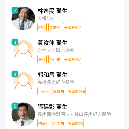
林逸民 醫生
2
五福診所
眼科
宜蘭縣
分享數542
黃汝萍 醫生
3
台中光流聯合診所
牙科
台中市
分享數208
郭和昌 醫生
4
高雄長庚紀念醫院
小兒科
高雄市
分享數226
張廷彰 醫生
5
長庚醫療財團法人林口長庚紀念醫院
婦產科
桃園市
分享數23