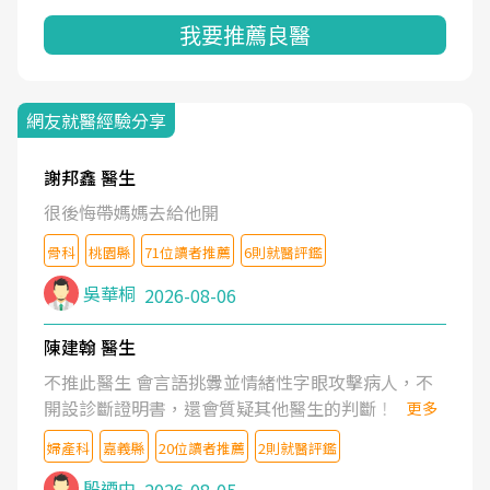
我要推薦良醫
網友就醫經驗分享
謝邦鑫 醫生
很後悔帶媽媽去給他開
骨科
桃園縣
71位讀者推薦
6則就醫評鑑
吳華桐
2026-08-06
陳建翰 醫生
不推此醫生 會言語挑釁並情緒性字眼攻擊病人，不
開設診斷證明書，還會質疑其他醫生的判斷！
更多
婦產科
嘉義縣
20位讀者推薦
2則就醫評鑑
殷迺中