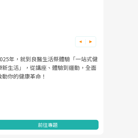
良醫健康網從「換季的身體變化」出發，
根據不同性
因應超高齡
透過醫學觀點與日常感受的對話，建立對
在、未來的
「2025
亞健康的認知，進而引導實際的改善行
知道該如何
促進為目的
動。
健康的關鍵
分析進行全
灣健康促進
前往專題