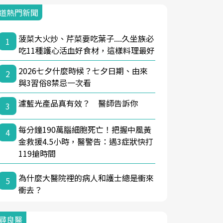
道熱門新聞
菠菜大火炒、芹菜要吃葉子....久坐族必
1
吃11種護心活血好食材，這樣料理最好
2026七夕什麼時候？七夕日期、由來
2
與3習俗8禁忌一次看
濾藍光產品真有效？ 醫師告訴你
3
每分鐘190萬腦細胞死亡！把握中風黃
4
金救援4.5小時，醫警告：遇3症狀快打
119搶時間
為什麼大醫院裡的病人和護士總是衝來
5
衝去？
尋良醫