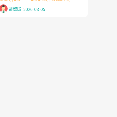
針灸及物理徒手治療都沒有用,後來連吃到嗎
啡類止痛藥都效果有限,只是壓症狀,沒多久就
劉淑媛
2026-08-05
痛起來,多年失眠嚴重影響生活品質. 台灣親
友介紹忠孝醫院杜育才主任是頸頭症候群專
家,上網搜尋杜主任相關文章新聞跟網路評價
之後,下定決心飛回台北找杜醫師診治. 杜主
任的乾針跟增生治療真的很厲害,第一次乾針
就覺得整個肩頸鬆開,回家特別好睡,經過幾次
治療,長年頑疾已經好了大半,杜主任除了打針
超厲害,還會一直交代要改善姿勢跟好好做運
動,看診態度親切溫暖,真的是不可多得的良
醫,大力推荐!