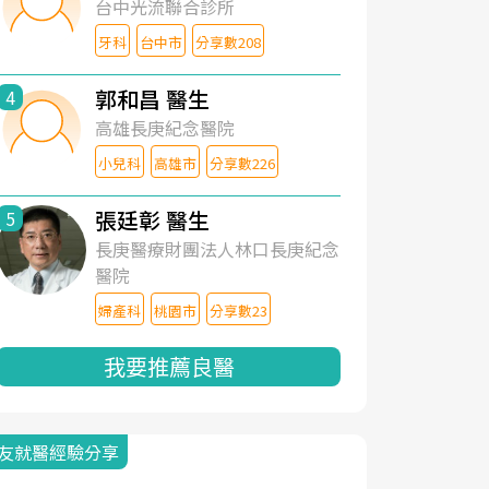
台中光流聯合診所
牙科
台中市
分享數208
郭和昌 醫生
4
高雄長庚紀念醫院
小兒科
高雄市
分享數226
張廷彰 醫生
5
長庚醫療財團法人林口長庚紀念
醫院
婦產科
桃園市
分享數23
我要推薦良醫
友就醫經驗分享