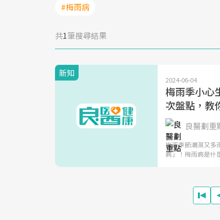
#梅雨病
共
1
筆搜尋結果
新知
2024-06-04
梅雨季小心生
次盤點，教
良醫劃重
梅雨季節潮濕又多
病」！梅雨病是什