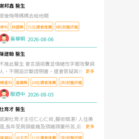
謝邦鑫 醫生
很後悔帶媽媽去給他開
骨科
桃園縣
71位讀者推薦
6則就醫評鑑
吳華桐
2026-08-06
陳建翰 醫生
不推此醫生 會言語挑釁並情緒性字眼攻擊病
人，不開設診斷證明書，還會質疑其他醫生
更多
的判斷！
婦產科
嘉義縣
20位讀者推薦
2則就醫評鑑
殷迺中
2026-08-05
杜育才 醫生
感謝杜育才主任仁心仁術,醫術精湛! 人住美
國,長年受肩頸痠痛及頭痛頭暈所苦,看遍名醫
更多
教授,做了各種檢查,也嘗試過西醫打針,中醫
復健科
台北市
11位讀者推薦
7則就醫評鑑