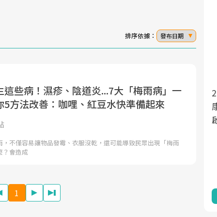
排序依據：
發布日期
這些病！濕疹、陰道炎...7大「梅雨病」一
面對超高齡社會的浪潮，台灣正在快速邁
2025年，就到良醫生活祭體驗「一站式健
你5方法改善：咖哩、紅豆水快準備起來
向「健康照護」的新時代。隨著國家政策
康新生活」，從講座、體驗到運動，全面
如「健康台灣推動委員會」與「長照3.0」
啟動你的健康革命！
點
的推進，「預防醫學」已成全民關注的核
雨，不僅容易讓物品發霉、衣服沒乾，還可能導致民眾出現「梅雨
心議題。然而，健檢不只是醫療院所的服
麼？會造成
務，更是民眾了解自身健康狀況、啟動健
康管理的重要起點。
1
前往專題
前往專題