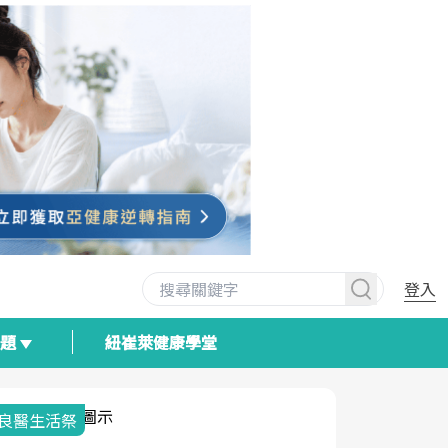
登入
專題
紐崔萊健康學堂
我與健康韌性的距離
荷爾蒙時光
2025健檢