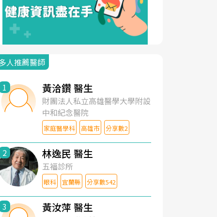
多人推薦醫師
黃洽鑽 醫生
1
財團法人私立高雄醫學大學附設
中和紀念醫院
家庭醫學科
高雄市
分享數2
林逸民 醫生
2
五福診所
眼科
宜蘭縣
分享數542
黃汝萍 醫生
3