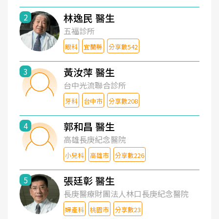
林逸民 醫生
2
五福診所
眼科
宜蘭縣
分享數542
黃汝萍 醫生
3
台中光流聯合診所
牙科
台中市
分享數208
郭和昌 醫生
4
高雄長庚紀念醫院
小兒科
高雄市
分享數226
張廷彰 醫生
5
長庚醫療財團法人林口長庚紀念醫院
婦產科
桃園市
分享數23