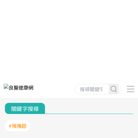
關鍵字搜尋
#殯儀館