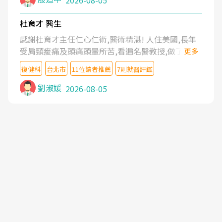
2026-08-05
杜育才 醫生
感謝杜育才主任仁心仁術,醫術精湛! 人住美國,長年
受肩頸痠痛及頭痛頭暈所苦,看遍名醫教授,做了各種
更多
檢查,也嘗試過西醫打針,中醫針灸及物理徒手治療都
復健科
台北市
11位讀者推薦
7則就醫評鑑
沒有用,後來連吃到嗎啡類止痛藥都效果有限,只是壓
症狀,沒多久就痛起來,多年失眠嚴重影響生活品質.
劉淑媛
2026-08-05
台灣親友介紹忠孝醫院杜育才主任是頸頭症候群專
家,上網搜尋杜主任相關文章新聞跟網路評價之後,下
定決心飛回台北找杜醫師診治. 杜主任的乾針跟增生
治療真的很厲害,第一次乾針就覺得整個肩頸鬆開,回
家特別好睡,經過幾次治療,長年頑疾已經好了大半,杜
主任除了打針超厲害,還會一直交代要改善姿勢跟好
好做運動,看診態度親切溫暖,真的是不可多得的良醫,
大力推荐!