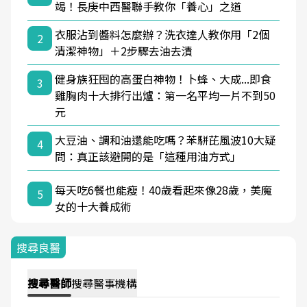
竭！長庚中西醫聯手教你「養心」之道
衣服沾到醬料怎麼辦？洗衣達人教你用「2個
2
清潔神物」＋2步驟去油去漬
健身族狂囤的高蛋白神物！卜蜂、大成...即食
3
雞胸肉十大排行出爐：第一名平均一片不到50
元
大豆油、調和油還能吃嗎？苯駢芘風波10大疑
4
問：真正該避開的是「這種用油方式」
每天吃6餐也能瘦！40歲看起來像28歲，美魔
5
女的十大養成術
搜尋良醫
搜尋
醫師
搜尋
醫事機構