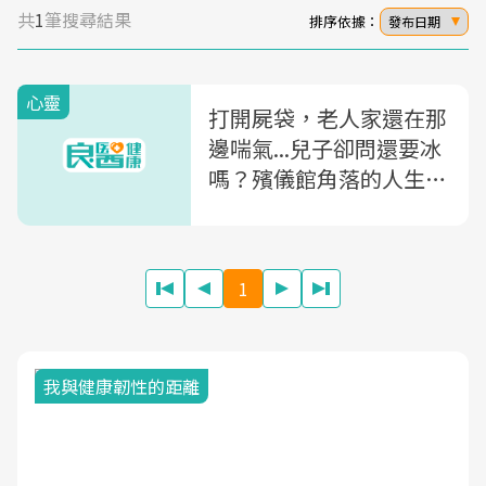
共
1
筆搜尋結果
排序依據：
發布日期
心靈
打開屍袋，老人家還在那
邊喘氣...兒子卻問還要冰
嗎？殯儀館角落的人生百
態
1
我與健康韌性的距離