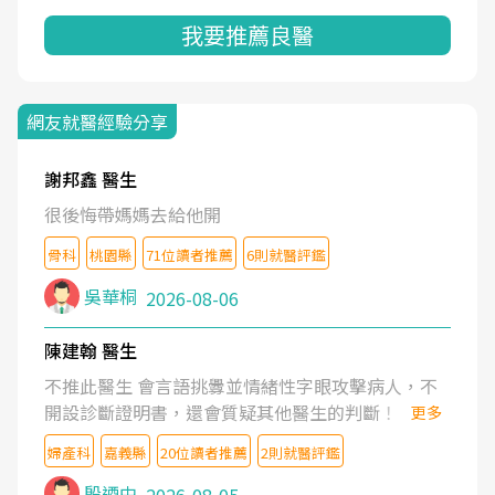
我要推薦良醫
網友就醫經驗分享
謝邦鑫 醫生
很後悔帶媽媽去給他開
骨科
桃園縣
71位讀者推薦
6則就醫評鑑
吳華桐
2026-08-06
陳建翰 醫生
不推此醫生 會言語挑釁並情緒性字眼攻擊病人，不
開設診斷證明書，還會質疑其他醫生的判斷！
更多
婦產科
嘉義縣
20位讀者推薦
2則就醫評鑑
殷迺中