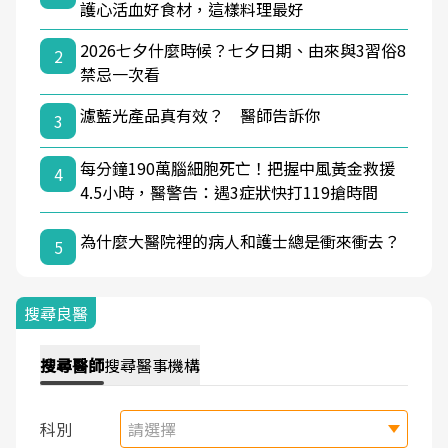
護心活血好食材，這樣料理最好
2026七夕什麼時候？七夕日期、由來與3習俗8
2
禁忌一次看
濾藍光產品真有效？ 醫師告訴你
3
每分鐘190萬腦細胞死亡！把握中風黃金救援
4
4.5小時，醫警告：遇3症狀快打119搶時間
為什麼大醫院裡的病人和護士總是衝來衝去？
5
搜尋良醫
搜尋
醫師
搜尋
醫事機構
科別
請選擇