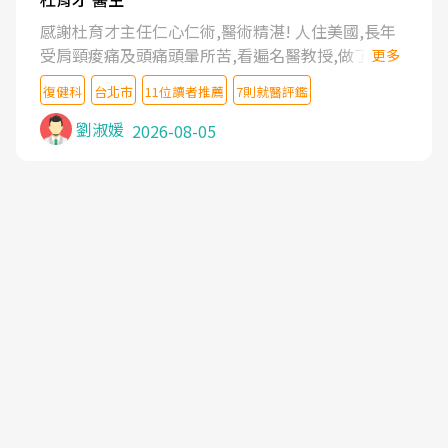
感謝杜育才主任仁心仁術,醫術精湛! 人住美國,長年
受肩頸痠痛及頭痛頭暈所苦,看遍名醫教授,做了各種
更多
檢查,也嘗試過西醫打針,中醫針灸及物理徒手治療都
復健科
台北市
11位讀者推薦
7則就醫評鑑
沒有用,後來連吃到嗎啡類止痛藥都效果有限,只是壓
症狀,沒多久就痛起來,多年失眠嚴重影響生活品質.
劉淑媛
2026-08-05
台灣親友介紹忠孝醫院杜育才主任是頸頭症候群專
家,上網搜尋杜主任相關文章新聞跟網路評價之後,下
定決心飛回台北找杜醫師診治. 杜主任的乾針跟增生
治療真的很厲害,第一次乾針就覺得整個肩頸鬆開,回
家特別好睡,經過幾次治療,長年頑疾已經好了大半,杜
主任除了打針超厲害,還會一直交代要改善姿勢跟好
好做運動,看診態度親切溫暖,真的是不可多得的良醫,
大力推荐!