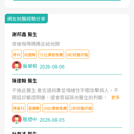
網友就醫經驗分享
謝邦鑫 醫生
很後悔帶媽媽去給他開
骨科
桃園縣
71位讀者推薦
6則就醫評鑑
吳華桐
2026-08-06
陳建翰 醫生
不推此醫生 會言語挑釁並情緒性字眼攻擊病人，不
開設診斷證明書，還會質疑其他醫生的判斷！
更多
婦產科
嘉義縣
20位讀者推薦
2則就醫評鑑
殷迺中
2026-08-05
杜育才 醫生