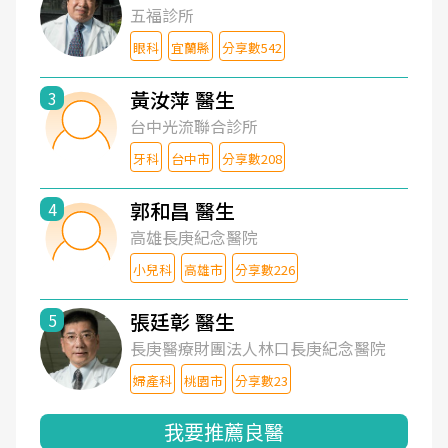
五福診所
眼科
宜蘭縣
分享數542
黃汝萍 醫生
3
台中光流聯合診所
牙科
台中市
分享數208
郭和昌 醫生
4
高雄長庚紀念醫院
小兒科
高雄市
分享數226
張廷彰 醫生
5
長庚醫療財團法人林口長庚紀念醫院
婦產科
桃園市
分享數23
我要推薦良醫