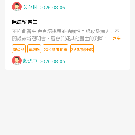
吳華桐
2026-08-06
陳建翰 醫生
不推此醫生 會言語挑釁並情緒性字眼攻擊病人，不
開設診斷證明書，還會質疑其他醫生的判斷！
更多
婦產科
嘉義縣
20位讀者推薦
2則就醫評鑑
殷迺中
2026-08-05