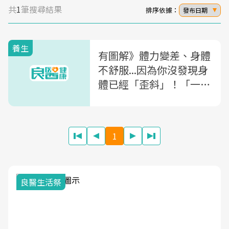
共
1
筆搜尋結果
排序依據：
發布日期
養生
有圖解》體力變差、身體
不舒服...因為你沒發現身
體已經「歪斜」！「一動
作」測試你的均衡度
1
良醫生活祭