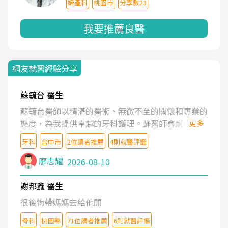
婦產科
桃園市
分享數23
我要推薦良醫
網友就醫經驗分享
蘇毓台 醫生
蘇毓台醫師以精湛的醫術、無微不至的關懷和專業的
態度，為我提供卓越的牙科護理。蘇醫師會耐心了解
更多
我的需求，清楚地解釋治療方案，並營造舒適溫馨的
牙科
台中市
2位讀者推薦
4則就醫評鑑
就診體驗。蘇醫師更鼓勵我維護口腔健康。坦誠的說
蘇醫師是業內最頂尖的牙醫。蘇醫師的醫護團隊也是
廖志耀
2026-08-10
一流的水準。
謝邦鑫 醫生
很後悔帶媽媽去給他開
骨科
桃園縣
71位讀者推薦
6則就醫評鑑