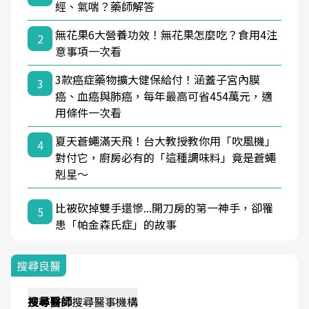
經、氣喘？藥師解答
無花果6大營養功效！無花果怎麼吃？食用4注
2
意事項一次看
3款癌症藥物擴大健保給付！涵蓋子宮內膜
3
癌、血癌與肺癌，每年最高可省454萬元，適
用條件一次看
夏天蒼蠅滿天飛！台大教授教你用「吹風機」
4
對付它，廚房必有的「這種調味料」竟是蒼蠅
剋星～
比被砍掉雙手還慘...開刀房的第一神手，卻罹
5
患「帕金森氏症」的故事
搜尋良醫
搜尋
醫師
搜尋
醫事機構