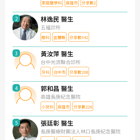
家庭醫學科
高雄市
分享數2
林逸民 醫生
2
五福診所
眼科
宜蘭縣
分享數542
黃汝萍 醫生
3
台中光流聯合診所
牙科
台中市
分享數208
郭和昌 醫生
4
高雄長庚紀念醫院
小兒科
高雄市
分享數226
張廷彰 醫生
5
長庚醫療財團法人林口長庚紀念醫院