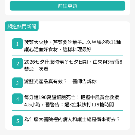
前往專題
頻道熱門新聞
菠菜大火炒、芹菜要吃葉子....久坐族必吃11種
1
護心活血好食材，這樣料理最好
2026七夕什麼時候？七夕日期、由來與3習俗8
2
禁忌一次看
濾藍光產品真有效？ 醫師告訴你
3
每分鐘190萬腦細胞死亡！把握中風黃金救援
4
4.5小時，醫警告：遇3症狀快打119搶時間
為什麼大醫院裡的病人和護士總是衝來衝去？
5