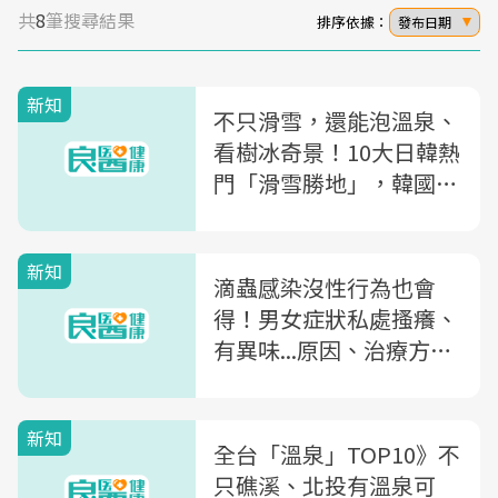
共
8
筆搜尋結果
排序依據：
發布日期
新知
不只滑雪，還能泡溫泉、
看樹冰奇景！10大日韓熱
門「滑雪勝地」，韓國這
處便宜又好玩
新知
滴蟲感染沒性行為也會
得！男女症狀私處搔癢、
有異味...原因、治療方式
完整解析
新知
全台「溫泉」TOP10》不
只礁溪、北投有溫泉可