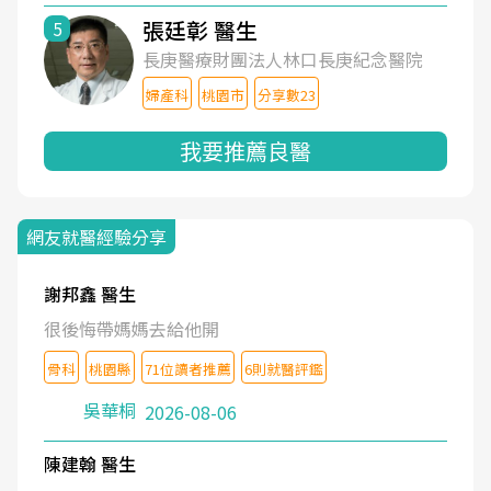
張廷彰 醫生
5
長庚醫療財團法人林口長庚紀念醫院
婦產科
桃園市
分享數23
我要推薦良醫
網友就醫經驗分享
謝邦鑫 醫生
很後悔帶媽媽去給他開
骨科
桃園縣
71位讀者推薦
6則就醫評鑑
吳華桐
2026-08-06
陳建翰 醫生