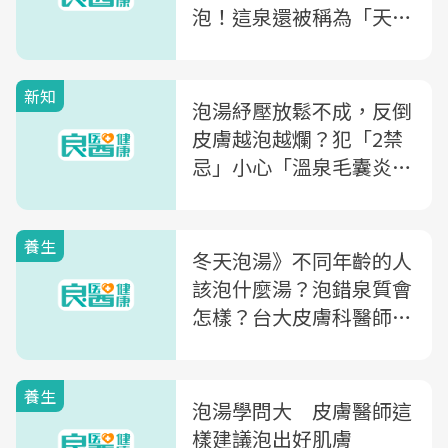
泡！這泉還被稱為「天下
第一靈泉」
新知
泡湯紓壓放鬆不成，反倒
皮膚越泡越爛？犯「2禁
忌」小心「溫泉毛囊炎」
上身、「硫磺泉皮膚炎」
讓你皮膚潰瘍
養生
冬天泡湯》不同年齡的人
該泡什麼湯？泡錯泉質會
怎樣？台大皮膚科醫師教
你：如何正確泡溫泉
養生
泡湯學問大 皮膚醫師這
樣建議泡出好肌膚