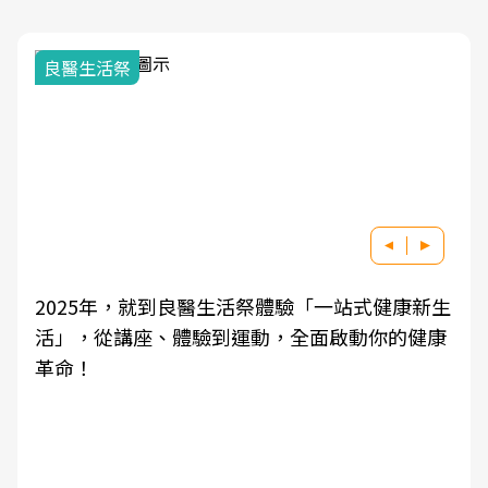
我與健康韌
活祭
5年，就到良醫生活祭體驗「一站式健康新生
良醫健康網
從講座、體驗到運動，全面啟動你的健康
學觀點與日
知，進而引