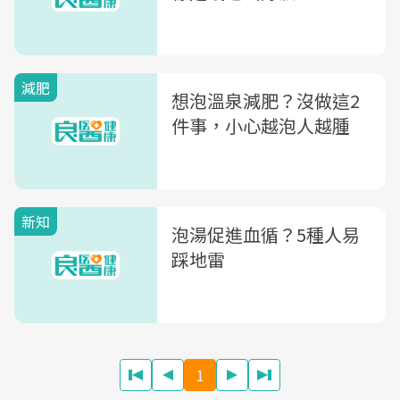
減肥
想泡溫泉減肥？沒做這2
件事，小心越泡人越腫
新知
泡湯促進血循？5種人易
踩地雷
1