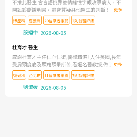
不推此醫生 會言語挑釁並情緒性字眼攻擊病人，不
開設診斷證明書，還會質疑其他醫生的判斷！
更多
婦產科
嘉義縣
20位讀者推薦
2則就醫評鑑
殷迺中
2026-08-05
杜育才 醫生
感謝杜育才主任仁心仁術,醫術精湛! 人住美國,長年
受肩頸痠痛及頭痛頭暈所苦,看遍名醫教授,做了各種
更多
檢查,也嘗試過西醫打針,中醫針灸及物理徒手治療都
復健科
台北市
11位讀者推薦
7則就醫評鑑
沒有用,後來連吃到嗎啡類止痛藥都效果有限,只是壓
症狀,沒多久就痛起來,多年失眠嚴重影響生活品質.
劉淑媛
2026-08-05
台灣親友介紹忠孝醫院杜育才主任是頸頭症候群專
家,上網搜尋杜主任相關文章新聞跟網路評價之後,下
定決心飛回台北找杜醫師診治. 杜主任的乾針跟增生
治療真的很厲害,第一次乾針就覺得整個肩頸鬆開,回
家特別好睡,經過幾次治療,長年頑疾已經好了大半,杜
主任除了打針超厲害,還會一直交代要改善姿勢跟好