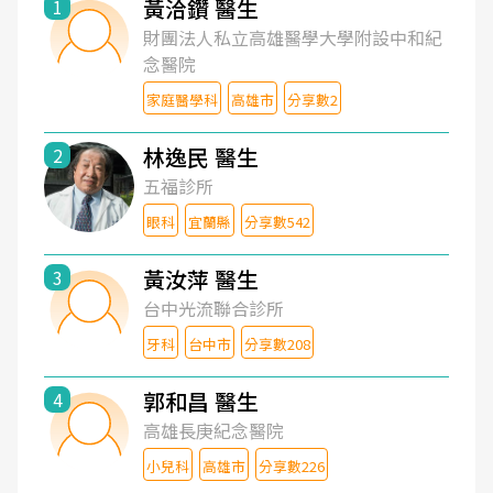
黃洽鑽 醫生
1
財團法人私立高雄醫學大學附設中和紀
念醫院
家庭醫學科
高雄市
分享數2
林逸民 醫生
2
五福診所
眼科
宜蘭縣
分享數542
黃汝萍 醫生
3
台中光流聯合診所
牙科
台中市
分享數208
郭和昌 醫生
4
高雄長庚紀念醫院
小兒科
高雄市
分享數226