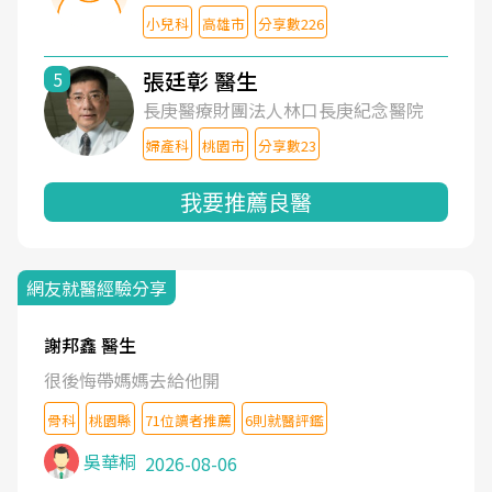
小兒科
高雄市
分享數226
張廷彰 醫生
5
長庚醫療財團法人林口長庚紀念醫院
婦產科
桃園市
分享數23
我要推薦良醫
網友就醫經驗分享
謝邦鑫 醫生
很後悔帶媽媽去給他開
骨科
桃園縣
71位讀者推薦
6則就醫評鑑
吳華桐
2026-08-06