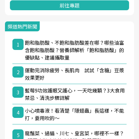
前往專題
頻道熱門新聞
飽和脂肪酸、不飽和脂肪酸差在哪？哪些油富
1
含飽和脂肪酸？營養師解析「飽和脂肪酸」的
優缺點、建議攝取量
運動完消除疲勞、長肌肉 試試「含糖」豆漿
2
效果更好
藍莓9功效護眼又護心，一天吃幾顆？3大食用
3
禁忌、清洗步驟詳解
小心噴毒液！看清楚「隱翅蟲」長這樣，不能
4
打，要用吹的～
龍鬚菜、過貓、川七、皇宮菜，哪裡不一樣？
5