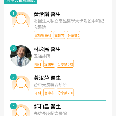
最多人推薦醫師
黃洽鑽 醫生
1
財團法人私立高雄醫學大學附設中和紀
念醫院
家庭醫學科
高雄市
分享數2
林逸民 醫生
2
五福診所
眼科
宜蘭縣
分享數542
黃汝萍 醫生
3
台中光流聯合診所
牙科
台中市
分享數208
郭和昌 醫生
4
高雄長庚紀念醫院