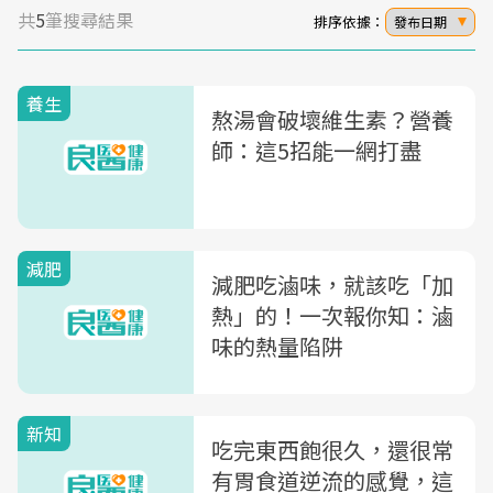
共
5
筆搜尋結果
排序依據：
發布日期
養生
熬湯會破壞維生素？營養
師：這5招能一網打盡
減肥
減肥吃滷味，就該吃「加
熱」的！一次報你知：滷
味的熱量陷阱
新知
吃完東西飽很久，還很常
有胃食道逆流的感覺，這