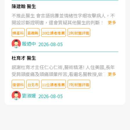
陳建翰 醫生
不推此醫生 會言語挑釁並情緒性字眼攻擊病人，不
開設診斷證明書，還會質疑其他醫生的判斷！
更多
婦產科
嘉義縣
20位讀者推薦
2則就醫評鑑
殷迺中
2026-08-05
杜育才 醫生
感謝杜育才主任仁心仁術,醫術精湛! 人住美國,長年
受肩頸痠痛及頭痛頭暈所苦,看遍名醫教授,做了各種
更多
檢查,也嘗試過西醫打針,中醫針灸及物理徒手治療都
復健科
台北市
11位讀者推薦
7則就醫評鑑
沒有用,後來連吃到嗎啡類止痛藥都效果有限,只是壓
症狀,沒多久就痛起來,多年失眠嚴重影響生活品質.
劉淑媛
2026-08-05
台灣親友介紹忠孝醫院杜育才主任是頸頭症候群專
家,上網搜尋杜主任相關文章新聞跟網路評價之後,下
定決心飛回台北找杜醫師診治. 杜主任的乾針跟增生
治療真的很厲害,第一次乾針就覺得整個肩頸鬆開,回
家特別好睡,經過幾次治療,長年頑疾已經好了大半,杜