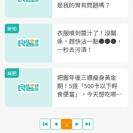
是我的胃有問題嗎？
新知
衣服噴到醬汁了！沒關
係，趕快沾一點●●●，
一秒去污漬！
減肥
把握年後三週瘦身黃金
期！5道「500卡以下輕
食便當」，今天想吃哪一
道？
1