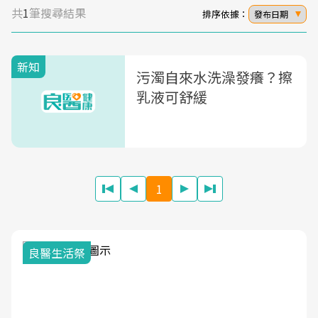
共
1
筆搜尋結果
排序依據：
發布日期
新知
污濁自來水洗澡發癢？擦
乳液可舒緩
1
良醫生活祭