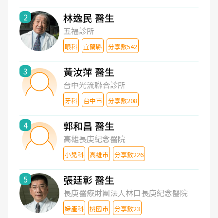
林逸民 醫生
2
五福診所
眼科
宜蘭縣
分享數542
黃汝萍 醫生
3
台中光流聯合診所
牙科
台中市
分享數208
郭和昌 醫生
4
高雄長庚紀念醫院
小兒科
高雄市
分享數226
張廷彰 醫生
5
長庚醫療財團法人林口長庚紀念醫院
婦產科
桃園市
分享數23