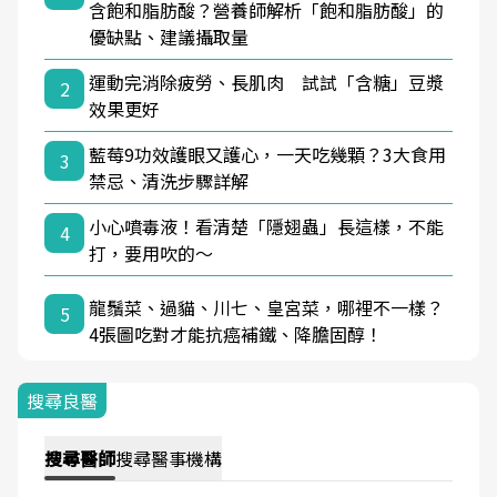
含飽和脂肪酸？營養師解析「飽和脂肪酸」的
優缺點、建議攝取量
運動完消除疲勞、長肌肉 試試「含糖」豆漿
2
效果更好
藍莓9功效護眼又護心，一天吃幾顆？3大食用
3
禁忌、清洗步驟詳解
小心噴毒液！看清楚「隱翅蟲」長這樣，不能
4
打，要用吹的～
龍鬚菜、過貓、川七、皇宮菜，哪裡不一樣？
5
4張圖吃對才能抗癌補鐵、降膽固醇！
搜尋良醫
搜尋
醫師
搜尋
醫事機構