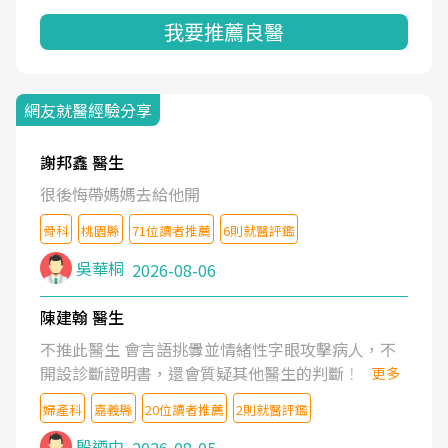
我要推薦良醫
網友就醫經驗分享
謝邦鑫 醫生
很後悔帶媽媽去給他開
骨科
桃園縣
71位讀者推薦
6則就醫評鑑
吳華桐
2026-08-06
陳建翰 醫生
不推此醫生 會言語挑釁並情緒性字眼攻擊病人，不
開設診斷證明書，還會質疑其他醫生的判斷！
更多
婦產科
嘉義縣
20位讀者推薦
2則就醫評鑑
殷迺中