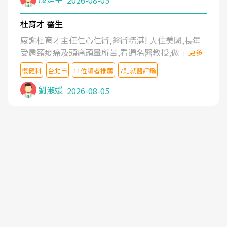
2026-08-05
杜育才 醫生
感謝杜育才主任仁心仁術,醫術精湛! 人住美國,長年
受肩頸痠痛及頭痛頭暈所苦,看遍名醫教授,做了各種
更多
檢查,也嘗試過西醫打針,中醫針灸及物理徒手治療都
復健科
台北市
11位讀者推薦
7則就醫評鑑
沒有用,後來連吃到嗎啡類止痛藥都效果有限,只是壓
症狀,沒多久就痛起來,多年失眠嚴重影響生活品質.
劉淑媛
2026-08-05
台灣親友介紹忠孝醫院杜育才主任是頸頭症候群專
家,上網搜尋杜主任相關文章新聞跟網路評價之後,下
定決心飛回台北找杜醫師診治. 杜主任的乾針跟增生
治療真的很厲害,第一次乾針就覺得整個肩頸鬆開,回
家特別好睡,經過幾次治療,長年頑疾已經好了大半,杜
主任除了打針超厲害,還會一直交代要改善姿勢跟好
好做運動,看診態度親切溫暖,真的是不可多得的良醫,
大力推荐!