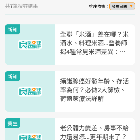
共
7
筆搜尋結果
排序依據：
發布日期
新知
全聯「米酒」差在哪？米
酒水、料理米酒...營養師
揭4種常見米酒差異：想
煮麻油雞、薑母鴨用
「它」
新知
攝護腺癌好發年齡、存活
率為何？必做2大篩檢、
荷爾蒙療法詳解
養生
老公體力變差、房事不給
力還易怒...更年期來了？