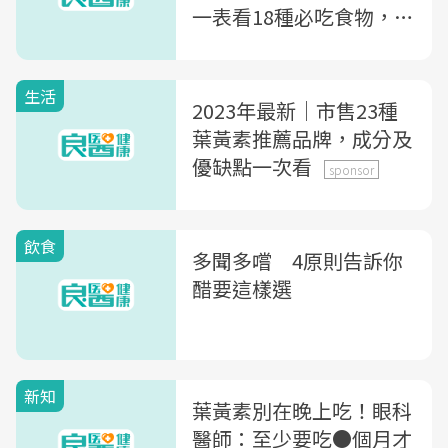
一表看18種必吃食物，有
效提升睪固酮
生活
2023年最新｜市售23種
葉黃素推薦品牌，成分及
優缺點一次看
sponsor
飲食
多聞多嚐 4原則告訴你
醋要這樣選
新知
葉黃素別在晚上吃！眼科
醫師：至少要吃●個月才