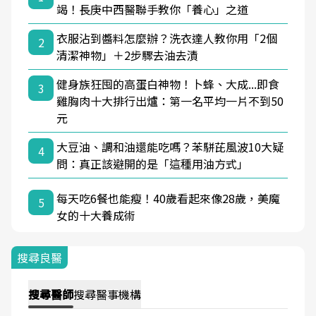
竭！長庚中西醫聯手教你「養心」之道
衣服沾到醬料怎麼辦？洗衣達人教你用「2個
2
清潔神物」＋2步驟去油去漬
健身族狂囤的高蛋白神物！卜蜂、大成...即食
3
雞胸肉十大排行出爐：第一名平均一片不到50
元
大豆油、調和油還能吃嗎？苯駢芘風波10大疑
4
問：真正該避開的是「這種用油方式」
每天吃6餐也能瘦！40歲看起來像28歲，美魔
5
女的十大養成術
搜尋良醫
搜尋
醫師
搜尋
醫事機構