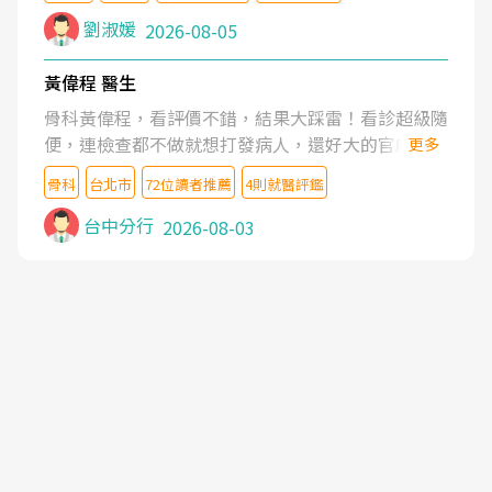
沒有用,後來連吃到嗎啡類止痛藥都效果有限,只是壓
症狀,沒多久就痛起來,多年失眠嚴重影響生活品質.
劉淑媛
2026-08-05
台灣親友介紹忠孝醫院杜育才主任是頸頭症候群專
家,上網搜尋杜主任相關文章新聞跟網路評價之後,下
黃偉程 醫生
定決心飛回台北找杜醫師診治. 杜主任的乾針跟增生
骨科黃偉程，看評價不錯，結果大踩雷！看診超級隨
治療真的很厲害,第一次乾針就覺得整個肩頸鬆開,回
便，連檢查都不做就想打發病人，還好大的官威 ...
更多
家特別好睡,經過幾次治療,長年頑疾已經好了大半,杜
想詢問病情還被陰陽怪氣嘲諷一番。可能好評帶來的
主任除了打針超厲害,還會一直交代要改善姿勢跟好
骨科
台北市
72位讀者推薦
4則就醫評鑑
大頭症，變得自負不尊重病人。醫術也不行，畢竟連
好做運動,看診態度親切溫暖,真的是不可多得的良醫,
檢查都懶得做，治療會有用才怪。大家避雷吧！
台中分行
2026-08-03
大力推荐!