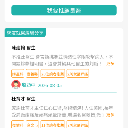
我要推薦良醫
網友就醫經驗分享
陳建翰 醫生
不推此醫生 會言語挑釁並情緒性字眼攻擊病人，不
開設診斷證明書，還會質疑其他醫生的判斷！
更多
婦產科
嘉義縣
20位讀者推薦
2則就醫評鑑
殷迺中
2026-08-05
杜育才 醫生
感謝杜育才主任仁心仁術,醫術精湛! 人住美國,長年
受肩頸痠痛及頭痛頭暈所苦,看遍名醫教授,做了各種
更多
檢查,也嘗試過西醫打針,中醫針灸及物理徒手治療都
復健科
台北市
11位讀者推薦
7則就醫評鑑