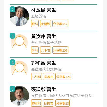
林逸民 醫生
2
五福診所
眼科
宜蘭縣
分享數542
黃汝萍 醫生
3
台中光流聯合診所
牙科
台中市
分享數208
郭和昌 醫生
4
高雄長庚紀念醫院
小兒科
高雄市
分享數226
張廷彰 醫生
5
長庚醫療財團法人林口長庚紀念醫院
婦產科
桃園市
分享數23