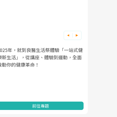
良醫健康網從「換季的身體變化」出發，
根據不同性
因應超高齡
透過醫學觀點與日常感受的對話，建立對
在、未來的
「2025
亞健康的認知，進而引導實際的改善行
知道該如何
促進為目的
動。
健康的關鍵
分析進行全
灣健康促進
前往專題