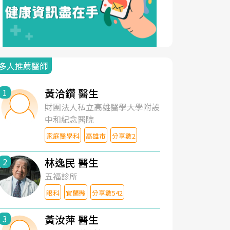
多人推薦醫師
黃洽鑽 醫生
1
財團法人私立高雄醫學大學附設
中和紀念醫院
家庭醫學科
高雄市
分享數2
林逸民 醫生
2
五福診所
眼科
宜蘭縣
分享數542
黃汝萍 醫生
3