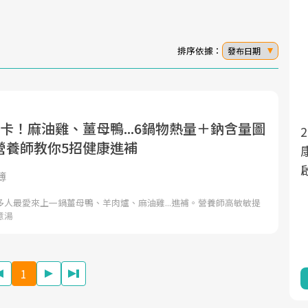
排序依據：
發布日期
卡！麻油雞、薑母鴨...6鍋物熱量＋鈉含量圖
面對超高齡社會的浪潮，台灣正在快速邁
2025年，就到良醫生活祭體驗「一站式健
營養師教你5招健康進補
向「健康照護」的新時代。隨著國家政策
康新生活」，從講座、體驗到運動，全面
如「健康台灣推動委員會」與「長照3.0」
啟動你的健康革命！
簿
的推進，「預防醫學」已成全民關注的核
人最愛來上一鍋薑母鴨、羊肉爐、麻油雞...進補。營養師高敏敏提
心議題。然而，健檢不只是醫療院所的服
意湯
務，更是民眾了解自身健康狀況、啟動健
康管理的重要起點。
1
前往專題
前往專題