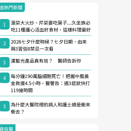
道熱門新聞
菠菜大火炒、芹菜要吃葉子....久坐族必
1
吃11種護心活血好食材，這樣料理最好
2026七夕什麼時候？七夕日期、由來
2
與3習俗8禁忌一次看
濾藍光產品真有效？ 醫師告訴你
3
每分鐘190萬腦細胞死亡！把握中風黃
4
金救援4.5小時，醫警告：遇3症狀快打
119搶時間
為什麼大醫院裡的病人和護士總是衝來
5
衝去？
尋良醫