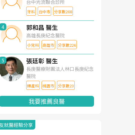
台中光流聯合診所
牙科
台中市
分享數208
郭和昌 醫生
4
高雄長庚紀念醫院
小兒科
高雄市
分享數226
張廷彰 醫生
5
長庚醫療財團法人林口長庚紀念
醫院
婦產科
桃園市
分享數23
我要推薦良醫
友就醫經驗分享