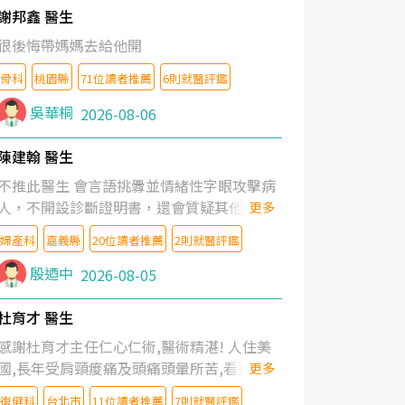
謝邦鑫 醫生
很後悔帶媽媽去給他開
骨科
桃園縣
71位讀者推薦
6則就醫評鑑
吳華桐
2026-08-06
陳建翰 醫生
不推此醫生 會言語挑釁並情緒性字眼攻擊病
人，不開設診斷證明書，還會質疑其他醫生
更多
的判斷！
婦產科
嘉義縣
20位讀者推薦
2則就醫評鑑
殷迺中
2026-08-05
杜育才 醫生
感謝杜育才主任仁心仁術,醫術精湛! 人住美
國,長年受肩頸痠痛及頭痛頭暈所苦,看遍名醫
更多
教授,做了各種檢查,也嘗試過西醫打針,中醫
復健科
台北市
11位讀者推薦
7則就醫評鑑