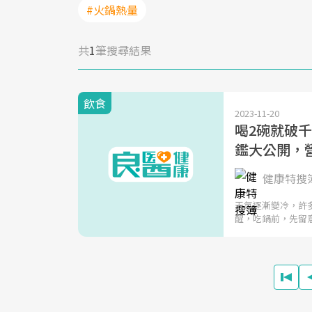
#火鍋熱量
共
1
筆搜尋結果
飲食
2023-11-20
喝2碗就破千
鑑大公開，
健康特搜
天氣逐漸變冷，許多
醒，吃鍋前，先留