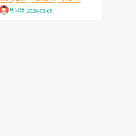
針灸及物理徒手治療都沒有用,後來連吃到嗎
啡類止痛藥都效果有限,只是壓症狀,沒多久就
劉淑媛
2026-08-05
痛起來,多年失眠嚴重影響生活品質. 台灣親
友介紹忠孝醫院杜育才主任是頸頭症候群專
家,上網搜尋杜主任相關文章新聞跟網路評價
之後,下定決心飛回台北找杜醫師診治. 杜主
任的乾針跟增生治療真的很厲害,第一次乾針
就覺得整個肩頸鬆開,回家特別好睡,經過幾次
治療,長年頑疾已經好了大半,杜主任除了打針
超厲害,還會一直交代要改善姿勢跟好好做運
動,看診態度親切溫暖,真的是不可多得的良
醫,大力推荐!