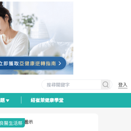
登入
專題
紐崔萊健康學堂
我與健康韌性的距離
荷爾蒙時光
2025健檢