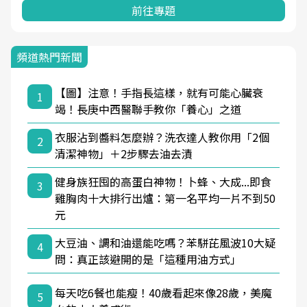
前往專題
頻道熱門新聞
【圖】注意！手指長這樣，就有可能心臟衰
1
竭！長庚中西醫聯手教你「養心」之道
衣服沾到醬料怎麼辦？洗衣達人教你用「2個
2
清潔神物」＋2步驟去油去漬
健身族狂囤的高蛋白神物！卜蜂、大成...即食
3
雞胸肉十大排行出爐：第一名平均一片不到50
元
大豆油、調和油還能吃嗎？苯駢芘風波10大疑
4
問：真正該避開的是「這種用油方式」
每天吃6餐也能瘦！40歲看起來像28歲，美魔
5