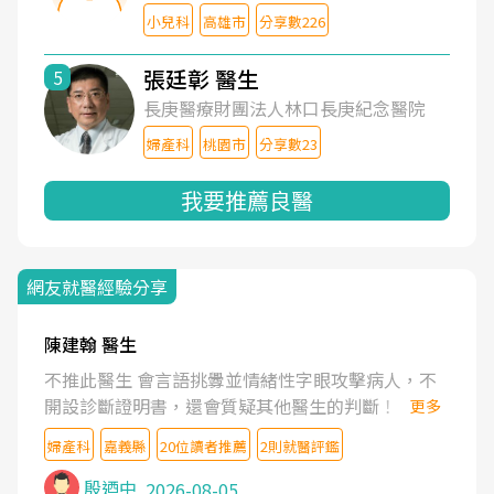
小兒科
高雄市
分享數226
張廷彰 醫生
5
長庚醫療財團法人林口長庚紀念醫院
婦產科
桃園市
分享數23
我要推薦良醫
網友就醫經驗分享
陳建翰 醫生
不推此醫生 會言語挑釁並情緒性字眼攻擊病人，不
開設診斷證明書，還會質疑其他醫生的判斷！
更多
婦產科
嘉義縣
20位讀者推薦
2則就醫評鑑
殷迺中
2026-08-05