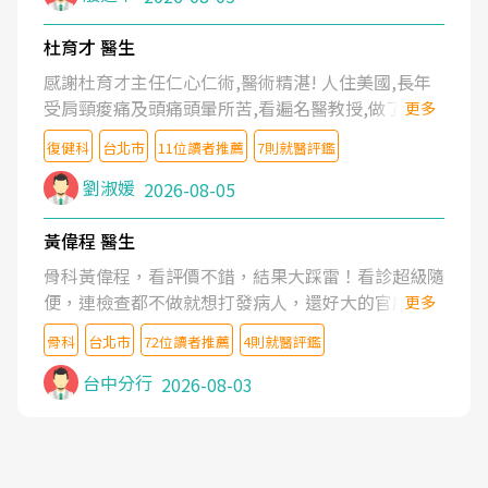
杜育才 醫生
感謝杜育才主任仁心仁術,醫術精湛! 人住美國,長年
受肩頸痠痛及頭痛頭暈所苦,看遍名醫教授,做了各種
更多
檢查,也嘗試過西醫打針,中醫針灸及物理徒手治療都
復健科
台北市
11位讀者推薦
7則就醫評鑑
沒有用,後來連吃到嗎啡類止痛藥都效果有限,只是壓
症狀,沒多久就痛起來,多年失眠嚴重影響生活品質.
劉淑媛
2026-08-05
台灣親友介紹忠孝醫院杜育才主任是頸頭症候群專
家,上網搜尋杜主任相關文章新聞跟網路評價之後,下
黃偉程 醫生
定決心飛回台北找杜醫師診治. 杜主任的乾針跟增生
骨科黃偉程，看評價不錯，結果大踩雷！看診超級隨
治療真的很厲害,第一次乾針就覺得整個肩頸鬆開,回
便，連檢查都不做就想打發病人，還好大的官威 ...
更多
家特別好睡,經過幾次治療,長年頑疾已經好了大半,杜
想詢問病情還被陰陽怪氣嘲諷一番。可能好評帶來的
主任除了打針超厲害,還會一直交代要改善姿勢跟好
骨科
台北市
72位讀者推薦
4則就醫評鑑
大頭症，變得自負不尊重病人。醫術也不行，畢竟連
好做運動,看診態度親切溫暖,真的是不可多得的良醫,
檢查都懶得做，治療會有用才怪。大家避雷吧！
台中分行
2026-08-03
大力推荐!