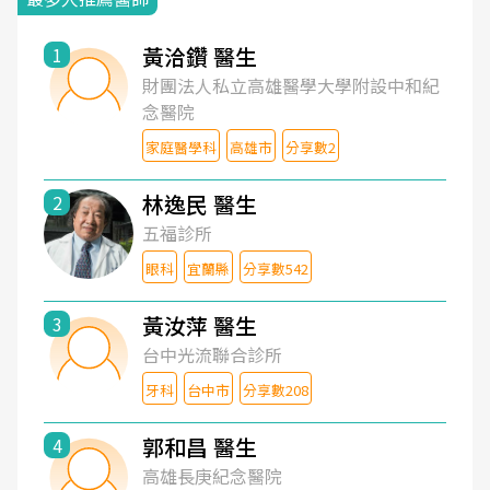
黃洽鑽 醫生
1
財團法人私立高雄醫學大學附設中和紀
念醫院
家庭醫學科
高雄市
分享數2
林逸民 醫生
2
五福診所
眼科
宜蘭縣
分享數542
黃汝萍 醫生
3
台中光流聯合診所
牙科
台中市
分享數208
郭和昌 醫生
4
高雄長庚紀念醫院