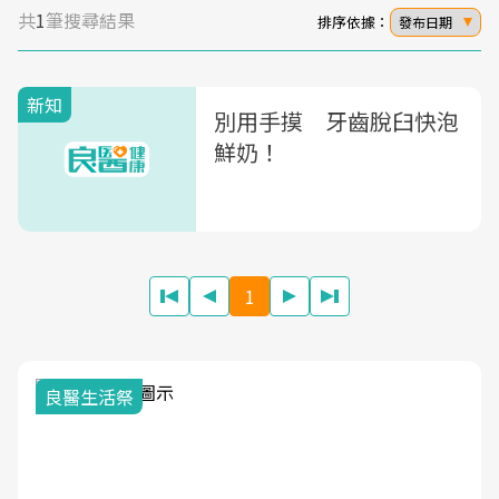
共
1
筆搜尋結果
排序依據：
發布日期
新知
別用手摸 牙齒脫臼快泡
鮮奶！
1
我與健康韌性的距離