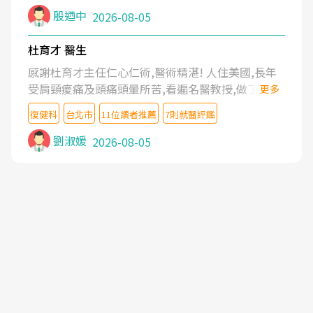
殷迺中
2026-08-05
杜育才 醫生
感謝杜育才主任仁心仁術,醫術精湛! 人住美國,長年
受肩頸痠痛及頭痛頭暈所苦,看遍名醫教授,做了各種
更多
檢查,也嘗試過西醫打針,中醫針灸及物理徒手治療都
復健科
台北市
11位讀者推薦
7則就醫評鑑
沒有用,後來連吃到嗎啡類止痛藥都效果有限,只是壓
症狀,沒多久就痛起來,多年失眠嚴重影響生活品質.
劉淑媛
2026-08-05
台灣親友介紹忠孝醫院杜育才主任是頸頭症候群專
家,上網搜尋杜主任相關文章新聞跟網路評價之後,下
定決心飛回台北找杜醫師診治. 杜主任的乾針跟增生
治療真的很厲害,第一次乾針就覺得整個肩頸鬆開,回
家特別好睡,經過幾次治療,長年頑疾已經好了大半,杜
主任除了打針超厲害,還會一直交代要改善姿勢跟好
好做運動,看診態度親切溫暖,真的是不可多得的良醫,
大力推荐!