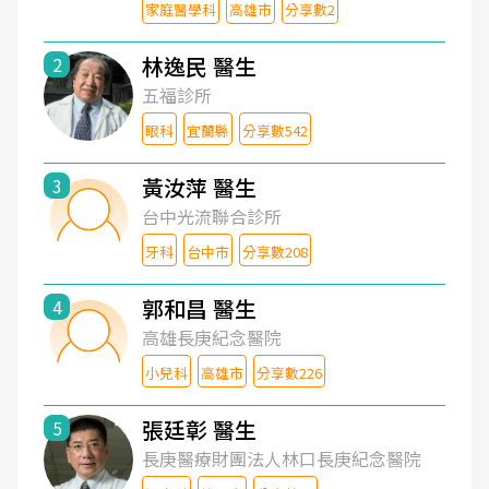
家庭醫學科
高雄市
分享數2
林逸民 醫生
2
五福診所
眼科
宜蘭縣
分享數542
黃汝萍 醫生
3
台中光流聯合診所
牙科
台中市
分享數208
郭和昌 醫生
4
高雄長庚紀念醫院
小兒科
高雄市
分享數226
張廷彰 醫生
5
長庚醫療財團法人林口長庚紀念醫院