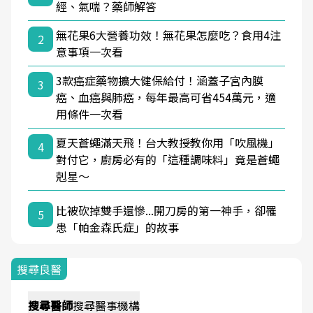
經、氣喘？藥師解答
無花果6大營養功效！無花果怎麼吃？食用4注
2
意事項一次看
3款癌症藥物擴大健保給付！涵蓋子宮內膜
3
癌、血癌與肺癌，每年最高可省454萬元，適
用條件一次看
夏天蒼蠅滿天飛！台大教授教你用「吹風機」
4
對付它，廚房必有的「這種調味料」竟是蒼蠅
剋星～
比被砍掉雙手還慘...開刀房的第一神手，卻罹
5
患「帕金森氏症」的故事
搜尋良醫
搜尋
醫師
搜尋
醫事機構