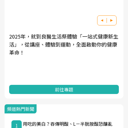
良醫健康網從「換季的身體變化」出發，透過醫
學觀點與日常感受的對話，建立對亞健康的認
知，進而引導實際的改善行動。
前往專題
頻道熱門新聞
用吃的美白？吞傳明酸、L－半胱胺酸恐釀亂
1