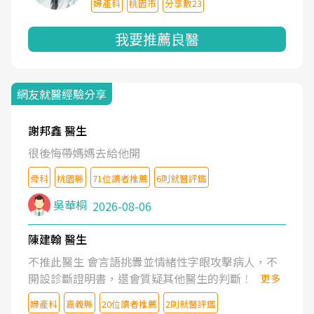
婦產科
桃園市
分享數23
我要推薦良醫
網友就醫經驗分享
謝邦鑫 醫生
很後悔帶媽媽去給他開
骨科
桃園縣
71位讀者推薦
6則就醫評鑑
吳華桐
2026-08-06
陳建翰 醫生
不推此醫生 會言語挑釁並情緒性字眼攻擊病人，不
開設診斷證明書，還會質疑其他醫生的判斷！
更多
婦產科
嘉義縣
20位讀者推薦
2則就醫評鑑