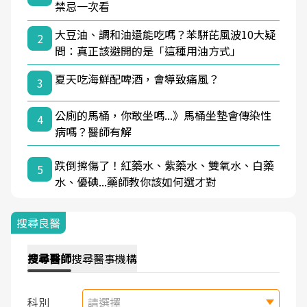
禁忌一次看
大豆油、調和油還能吃嗎？苯駢芘風波10大疑
2
問：真正該避開的是「這種用油方式」
夏天吃海鮮配啤酒，會導致痛風？
3
公廁的馬桶，你敢坐嗎...》馬桶坐墊會傳染性
4
病嗎？醫師有解
跌倒擦傷了！紅藥水、紫藥水、雙氧水、白藥
5
水、優碘...藥師教你該如何選才對
搜尋良醫
搜尋
醫師
搜尋
醫事機構
科別
請選擇