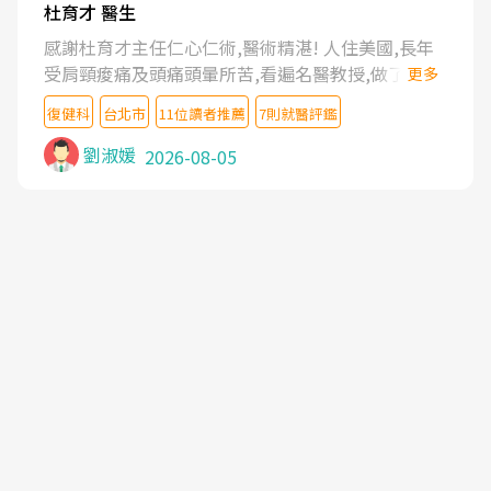
杜育才 醫生
感謝杜育才主任仁心仁術,醫術精湛! 人住美國,長年
受肩頸痠痛及頭痛頭暈所苦,看遍名醫教授,做了各種
更多
檢查,也嘗試過西醫打針,中醫針灸及物理徒手治療都
復健科
台北市
11位讀者推薦
7則就醫評鑑
沒有用,後來連吃到嗎啡類止痛藥都效果有限,只是壓
症狀,沒多久就痛起來,多年失眠嚴重影響生活品質.
劉淑媛
2026-08-05
台灣親友介紹忠孝醫院杜育才主任是頸頭症候群專
家,上網搜尋杜主任相關文章新聞跟網路評價之後,下
定決心飛回台北找杜醫師診治. 杜主任的乾針跟增生
治療真的很厲害,第一次乾針就覺得整個肩頸鬆開,回
家特別好睡,經過幾次治療,長年頑疾已經好了大半,杜
主任除了打針超厲害,還會一直交代要改善姿勢跟好
好做運動,看診態度親切溫暖,真的是不可多得的良醫,
大力推荐!