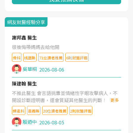
網友就醫經驗分享
謝邦鑫 醫生
很後悔帶媽媽去給他開
骨科
桃園縣
71位讀者推薦
6則就醫評鑑
吳華桐
2026-08-06
陳建翰 醫生
不推此醫生 會言語挑釁並情緒性字眼攻擊病人，不
開設診斷證明書，還會質疑其他醫生的判斷！
更多
婦產科
嘉義縣
20位讀者推薦
2則就醫評鑑
殷迺中
2026-08-05