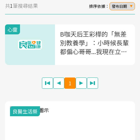
共
1
筆搜尋結果
排序依據：
發布日期
心靈
B咖天后王彩樺的「無差
別教養學」：小時候長輩
都偏心哥哥...我現在立志
要對兩個女兒一樣好
1
良醫生活祭