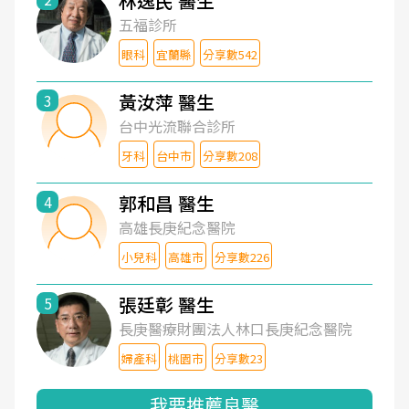
林逸民 醫生
五福診所
眼科
宜蘭縣
分享數542
黃汝萍 醫生
3
台中光流聯合診所
牙科
台中市
分享數208
郭和昌 醫生
4
高雄長庚紀念醫院
小兒科
高雄市
分享數226
張廷彰 醫生
5
長庚醫療財團法人林口長庚紀念醫院
婦產科
桃園市
分享數23
我要推薦良醫