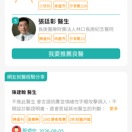
小兒科
高雄市
分享數226
張廷彰 醫生
5
長庚醫療財團法人林口長庚紀念醫院
婦產科
桃園市
分享數23
我要推薦良醫
網友就醫經驗分享
陳建翰 醫生
不推此醫生 會言語挑釁並情緒性字眼攻擊病人，不
開設診斷證明書，還會質疑其他醫生的判斷！
更多
婦產科
嘉義縣
20位讀者推薦
2則就醫評鑑
殷迺中
2026-08-05