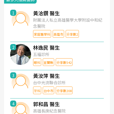
黃洽鑽 醫生
1
財團法人私立高雄醫學大學附設中和紀
念醫院
家庭醫學科
高雄市
分享數2
林逸民 醫生
2
五福診所
眼科
宜蘭縣
分享數542
黃汝萍 醫生
3
台中光流聯合診所
牙科
台中市
分享數208
郭和昌 醫生
4
高雄長庚紀念醫院