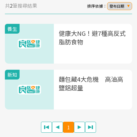
共
2
筆搜尋結果
排序依據：
發布日期
養生
健康大NG！避7種高反式
脂肪食物
新知
麵包藏4大危機 高油高
鹽鋁超量
1