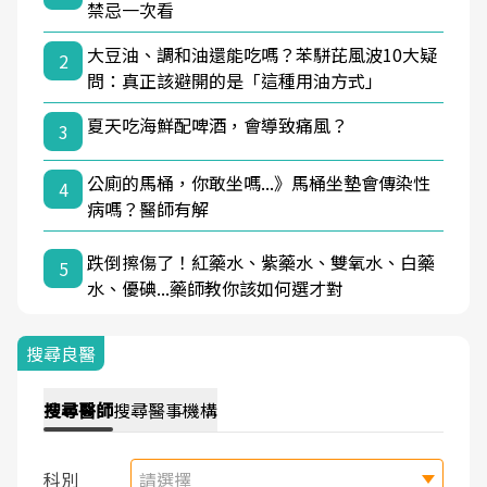
禁忌一次看
大豆油、調和油還能吃嗎？苯駢芘風波10大疑
2
問：真正該避開的是「這種用油方式」
夏天吃海鮮配啤酒，會導致痛風？
3
公廁的馬桶，你敢坐嗎...》馬桶坐墊會傳染性
4
病嗎？醫師有解
跌倒擦傷了！紅藥水、紫藥水、雙氧水、白藥
5
水、優碘...藥師教你該如何選才對
搜尋良醫
搜尋
醫師
搜尋
醫事機構
科別
請選擇