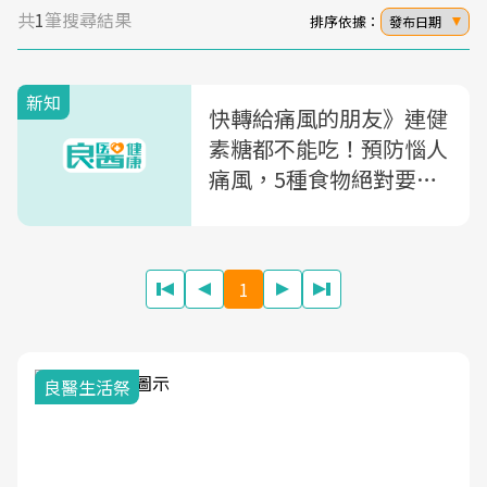
共
1
筆搜尋結果
排序依據：
發布日期
新知
快轉給痛風的朋友》連健
素糖都不能吃！預防惱人
痛風，5種食物絕對要忌
口
1
我與健康韌性的距離