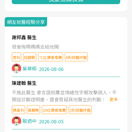
網友就醫經驗分享
謝邦鑫 醫生
很後悔帶媽媽去給他開
骨科
桃園縣
71位讀者推薦
6則就醫評鑑
吳華桐
2026-08-06
陳建翰 醫生
不推此醫生 會言語挑釁並情緒性字眼攻擊病人，不
開設診斷證明書，還會質疑其他醫生的判斷！
更多
婦產科
嘉義縣
20位讀者推薦
2則就醫評鑑
殷迺中
2026-08-05