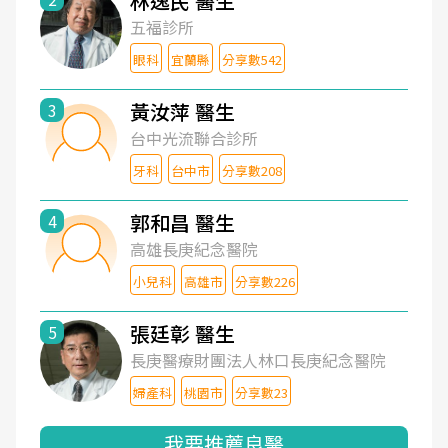
林逸民 醫生
五福診所
眼科
宜蘭縣
分享數542
黃汝萍 醫生
3
台中光流聯合診所
牙科
台中市
分享數208
郭和昌 醫生
4
高雄長庚紀念醫院
小兒科
高雄市
分享數226
張廷彰 醫生
5
長庚醫療財團法人林口長庚紀念醫院
婦產科
桃園市
分享數23
我要推薦良醫