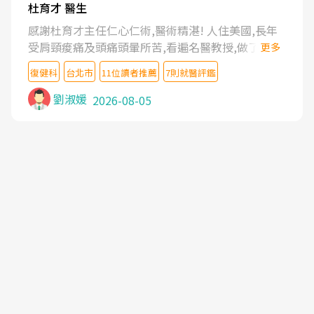
杜育才 醫生
感謝杜育才主任仁心仁術,醫術精湛! 人住美國,長年
受肩頸痠痛及頭痛頭暈所苦,看遍名醫教授,做了各種
更多
檢查,也嘗試過西醫打針,中醫針灸及物理徒手治療都
復健科
台北市
11位讀者推薦
7則就醫評鑑
沒有用,後來連吃到嗎啡類止痛藥都效果有限,只是壓
症狀,沒多久就痛起來,多年失眠嚴重影響生活品質.
劉淑媛
2026-08-05
台灣親友介紹忠孝醫院杜育才主任是頸頭症候群專
家,上網搜尋杜主任相關文章新聞跟網路評價之後,下
定決心飛回台北找杜醫師診治. 杜主任的乾針跟增生
治療真的很厲害,第一次乾針就覺得整個肩頸鬆開,回
家特別好睡,經過幾次治療,長年頑疾已經好了大半,杜
主任除了打針超厲害,還會一直交代要改善姿勢跟好
好做運動,看診態度親切溫暖,真的是不可多得的良醫,
大力推荐!